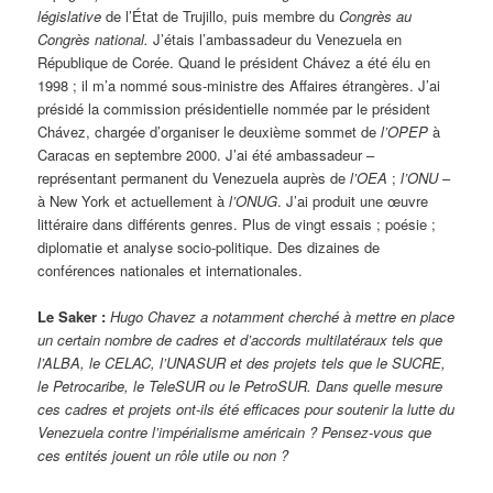
législative
de l’État de Trujillo, puis membre du
Congrès au
Congrès national.
J’étais l’ambassadeur du Venezuela en
République de Corée. Quand le président Chávez a été élu en
1998 ; il m’a nommé sous-ministre des Affaires étrangères. J’ai
présidé la commission présidentielle nommée par le président
Chávez, chargée d’organiser le deuxième sommet de
l’OPEP
à
Caracas en septembre 2000. J’ai été ambassadeur –
représentant permanent du Venezuela auprès de
l’OEA
;
l’ONU
–
à New York et actuellement à
l’ONUG
. J’ai produit une œuvre
littéraire dans différents genres. Plus de vingt essais ; poésie ;
diplomatie et analyse socio-politique. Des dizaines de
conférences nationales et internationales.
Le Saker :
Hugo Chavez a notamment cherché à mettre en place
un certain nombre de cadres et d’accords multilatéraux tels que
l’ALBA, le CELAC, l’UNASUR et des projets tels que le SUCRE,
le Petrocaribe, le TeleSUR ou le PetroSUR. Dans quelle mesure
ces cadres et projets ont-ils été efficaces pour soutenir la lutte du
Venezuela contre l’impérialisme américain ? Pensez-vous que
ces entités jouent un rôle utile ou non ?