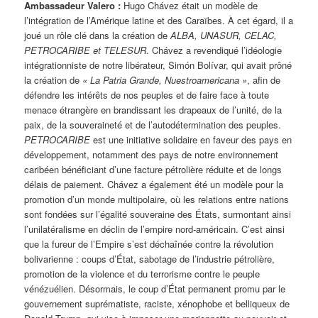
Ambassadeur Valero :
Hugo Chávez était un modèle de
l’intégration de l’Amérique latine et des Caraïbes. À cet égard, il a
joué un rôle clé dans la création de
ALBA, UNASUR, CELAC,
PETROCARIBE et TELESUR
. Chávez a revendiqué l’idéologie
intégrationniste de notre libérateur, Simón Bolívar, qui avait prôné
la création de
« La Patria Grande, Nuestroamericana »
, afin de
défendre les intérêts de nos peuples et de faire face à toute
menace étrangère en brandissant les drapeaux de l’unité, de la
paix, de la souveraineté et de l’autodétermination des peuples.
PETROCARIBE
est une initiative solidaire en faveur des pays en
développement, notamment des pays de notre environnement
caribéen bénéficiant d’une facture pétrolière réduite et de longs
délais de paiement. Chávez a également été un modèle pour la
promotion d’un monde multipolaire, où les relations entre nations
sont fondées sur l’égalité souveraine des États, surmontant ainsi
l’unilatéralisme en déclin de l’empire nord-américain. C’est ainsi
que la fureur de l’Empire s’est déchaînée contre la révolution
bolivarienne : coups d’État, sabotage de l’industrie pétrolière,
promotion de la violence et du terrorisme contre le peuple
vénézuélien. Désormais, le coup d’État permanent promu par le
gouvernement suprématiste, raciste, xénophobe et belliqueux de