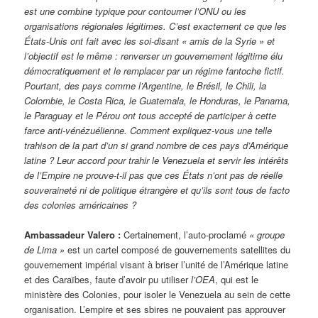
est une combine typique pour contourner l’ONU ou les
organisations régionales légitimes. C’est exactement ce que les
États-Unis ont fait avec les soi-disant « amis de la Syrie » et
l’objectif est le même : renverser un gouvernement légitime élu
démocratiquement et le remplacer par un régime fantoche fictif.
Pourtant, des pays comme l’Argentine, le Brésil, le Chili, la
Colombie, le Costa Rica, le Guatemala, le Honduras, le Panama,
le Paraguay et le Pérou ont tous accepté de participer à cette
farce anti-vénézuélienne. Comment expliquez-vous une telle
trahison de la part d’un si grand nombre de ces pays d’Amérique
latine ? Leur accord pour trahir le Venezuela et servir les intérêts
de l’Empire ne prouve-t-il pas que ces États n’ont pas de réelle
souveraineté ni de politique étrangère et qu’ils sont tous de facto
des colonies américaines ?
Ambassadeur Valero :
Certainement, l’auto-proclamé
«
groupe
de Lima »
est un cartel composé de gouvernements satellites du
gouvernement impérial visant à briser l’unité de l’Amérique latine
et des Caraïbes, faute d’avoir pu utiliser
l’OEA
, qui est le
ministère des Colonies, pour isoler le Venezuela au sein de cette
organisation. L’empire et ses sbires ne pouvaient pas approuver