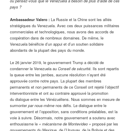
ou pensez-vous que le Venezuela a besoin de plus d’aide de ces
pays ?
Ambassadeur Valero :
La Russie et la Chine sont les alliés
stratégiques du Venezuela. Avec ces deux puissances militaires
commerciales et technologiques, nous avons des accords de
coopération dans de nombreux domaines. De même, le
Venezuela bénéficie d’un appui et d’un soutien solidaire
abondants de la plupart des pays du monde.
Le 26 janvier 2019, le gouvernement Trump a décidé de
condamner le Venezuela au
Conseil de sécurité
. Ils sont repartis
la queue entre les jambes, aucune résolution n’ayant été
approuvée contre notre pays. La plupart des membres
permanents et non permanents de ce Conseil ont rejeté l’objectif
interventionniste et ont au contraire approuvé la promotion
du dialogue entre les Vénézuéliens. Nous sommes en mesure de
surmonter
par
nous-même
nos défis. Le dialogue entre le
gouvernement et l’opposition, sans conditions préalables, est la
voie à suivre. Désormais, notre gouvernement a soutenu avec
enthousiasme le
« mécanisme de Montevideo »
proposé par les
gouvernements du Mexique, de l’Uruguay, de la Bolivie et des