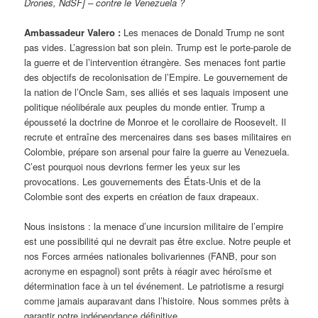
Drones, NdSF] – contre le Venezuela ?
Ambassadeur Valero :
Les menaces de Donald Trump ne sont
pas vides. L’agression bat son plein. Trump est le porte-parole de
la guerre et de l’intervention étrangère. Ses menaces font partie
des objectifs de recolonisation de l’Empire. Le gouvernement de
la nation de l’Oncle Sam, ses alliés et ses laquais imposent une
politique néolibérale aux peuples du monde entier. Trump a
épousseté la doctrine de Monroe et le corollaire de Roosevelt. Il
recrute et entraîne des mercenaires dans ses bases militaires en
Colombie, prépare son arsenal pour faire la guerre au Venezuela.
C’est pourquoi nous devrions fermer les yeux sur les
provocations. Les gouvernements des États-Unis et de la
Colombie sont des experts en création de faux drapeaux.
Nous insistons : la menace d’une incursion militaire de l’empire
est une possibilité qui ne devrait pas être exclue. Notre peuple et
nos Forces armées nationales bolivariennes (FANB, pour son
acronyme en espagnol) sont prêts à réagir avec héroïsme et
détermination face à un tel événement. Le patriotisme a resurgi
comme jamais auparavant dans l’histoire. Nous sommes prêts à
garantir notre indépendance définitive.