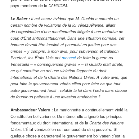
pays membres de la
CARICOM
.
Le Saker :
Il est assez évident que M. Guaido a commis un
certain nombre de violations de la loi vénézuélienne, allant
de l’organisation d’une manifestation illégale à une tentative de
coup d’État anticonstitutionnel. Dans une situation normale, cet
homme devrait être inculpé et poursuivi en justice pour ses
crimes – y compris, à mon avis, pour subversion et trahison.
Pourtant, les États-Unis ont
menacé
de faire la guerre au
Venezuela – « conséquences graves » – si Guaido était arrêté,
ce qui constitue en soi une violation flagrante du droit
international et de la Charte des Nations Unies. À votre avis, que
peut faire le gouvernement vénézuélien pour faire ce que tout
autre gouvernement ferait : rétablir la loi dans l’ordre sans risquer
de fournir un prétexte à une invasion américaine ?
Ambassadeur Valero :
La marionnette a continuellement violé la
Constitution bolivarienne. De même, elle a ignoré les principes
fondamentaux du droit international et de la
Charte des Nations
Unies
. L’État vénézuélien est composé de cinq pouvoirs. Si
quelque chose a caractérisé le gouvernement bolivarien c’est la