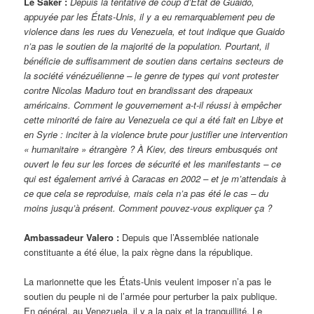
Le Saker :
Depuis la tentative de coup d’État de Guaido,
appuyée par les États-Unis, il y a eu remarquablement peu de
violence dans les rues du Venezuela, et tout indique que Guaido
n’a pas le soutien de la majorité de la population. Pourtant, il
bénéficie de suffisamment de soutien dans certains secteurs de
la société vénézuélienne – le genre de types qui vont protester
contre Nicolas Maduro tout en brandissant des drapeaux
américains. Comment le gouvernement a-t-il réussi à empêcher
cette minorité de faire au Venezuela ce qui a été fait en Libye et
en Syrie : inciter à la violence brute pour justifier une intervention
« humanitaire » étrangère ? À Kiev, des tireurs embusqués ont
ouvert le feu sur les forces de sécurité et les manifestants – ce
qui est également arrivé à Caracas en 2002 – et je m’attendais à
ce que cela se reproduise, mais cela n’a pas été le cas – du
moins jusqu’à présent. Comment pouvez-vous expliquer ça ?
Ambassadeur Valero :
Depuis que l’Assemblée nationale
constituante a été élue, la paix règne dans la république.
La marionnette que les États-Unis veulent imposer n’a pas le
soutien du peuple ni de l’armée pour perturber la paix publique.
En général, au Venezuela, il y a la paix et la tranquillité. Le