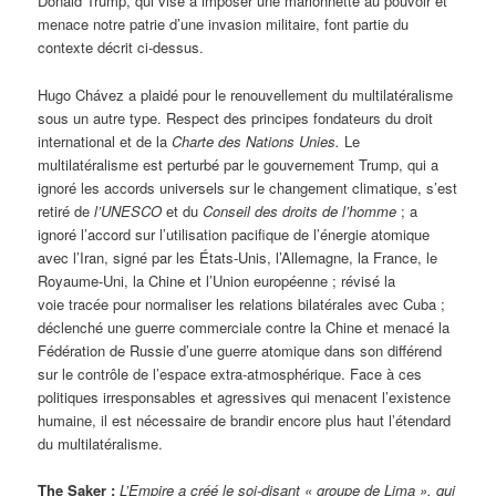
Donald Trump, qui vise à imposer une marionnette au pouvoir et
menace notre patrie d’une invasion militaire, font partie du
contexte décrit ci-dessus.
Hugo Chávez a plaidé pour le renouvellement du multilatéralisme
sous un autre type. Respect des principes fondateurs du droit
international et de la
Charte des Nations Unies.
Le
multilatéralisme est perturbé par le gouvernement Trump, qui a
ignoré les accords universels sur le changement climatique, s’est
retiré de
l’UNESCO
et du
Conseil des droits de l’homme
; a
ignoré l’accord sur l’utilisation pacifique de l’énergie atomique
avec l’Iran, signé par les États-Unis, l’Allemagne, la France, le
Royaume-Uni, la Chine et l’Union européenne ; révisé la
voie tracée pour normaliser les relations bilatérales avec Cuba ;
déclenché une guerre commerciale contre la Chine et menacé la
Fédération de Russie d’une guerre atomique dans son différend
sur le contrôle de l’espace extra-atmosphérique. Face à ces
politiques irresponsables et agressives qui menacent l’existence
humaine, il est nécessaire de brandir encore plus haut l’étendard
du multilatéralisme.
The Saker :
L’Empire a créé le soi-disant « groupe de Lima », qui