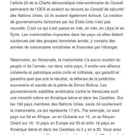
l’article 20 de la
Charte démocratique inter-américaine
du Conseil
permanent de l
’OEA
et avaient eu recours au
Conseil de sécurité
des Nations Unies
, où ils avaient également échoué. La création
de gouvernements fantoches par les États-Unis n’est pas
nouvelle. C’est ce qui s’est passé en Irak, en Iran, en Libye et en
Syrie. Les marionnettes imposées dans les pays où elles étaient
soutenues par des groupes terroristes armés, y compris des
armées de mercenaires entraînées et financées par l’étranger.
Néanmoins, au Venezuela, la marionnette n’a aucun soutien du
peuple ni de l’armée, car dans notre pays, il existe une alliance
cohérente et patriotique entre civils et militaires, qui garantit et
garantira quel que soit le résultat, la défense de la juridiction
souveraine et sacrée de la patrie de Simon Bolivar. Les
gouvernements satellites américains contre le Venezuela sont
une minorité même en Amérique latine et dans les Caraïbes. Sur
les 193 pays membres des Nations Unies, seuls 34 soutiennent
la marionnette, ce qui représente 17,6%. Par exemple, un seul
pays sur 54 en Afrique, un en Océanie sur 15, un au Moyen-
Orient sur 16, 15 pays en Europe sur 50 et enfin 16 pays en
Amérique latine et dans les Caraïbes où il y en a 35. Vous avez