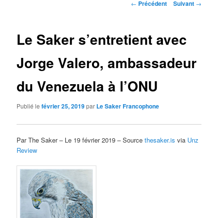
Navigation
←
Précédent
Suivant
→
des
articles
Le Saker s’entretient avec
Jorge Valero, ambassadeur
du Venezuela à l’ONU
Publié le
février 25, 2019
par
Le Saker Francophone
Par The Saker – Le 19 février 2019 – Source
thesaker.is
via
Unz
Review