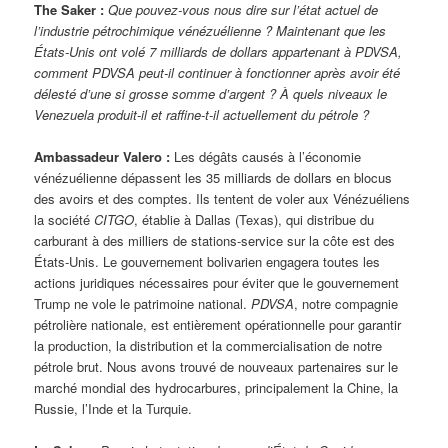
The Saker :
Que pouvez-vous nous dire sur l’état actuel de
l’industrie pétrochimique vénézuélienne ? Maintenant que les
États-Unis ont volé 7 milliards de dollars appartenant à PDVSA,
comment PDVSA peut-il continuer à fonctionner après avoir été
délesté d’une si grosse somme d’argent ? À quels niveaux le
Venezuela produit-il et raffine-t-il actuellement du pétrole ?
Ambassadeur Valero :
Les dégâts causés à l’économie
vénézuélienne dépassent les 35 milliards de dollars en blocus
des avoirs et des comptes. Ils tentent de voler aux Vénézuéliens
la société
CITGO
, établie à Dallas (Texas), qui distribue du
carburant à des milliers de stations-service sur la côte est des
États-Unis. Le gouvernement bolivarien engagera toutes les
actions juridiques nécessaires pour éviter que le gouvernement
Trump ne vole le patrimoine national.
PDVSA
, notre compagnie
pétrolière nationale, est entièrement opérationnelle pour garantir
la production, la distribution et la commercialisation de notre
pétrole brut. Nous avons trouvé de nouveaux partenaires sur le
marché mondial des hydrocarbures, principalement la Chine, la
Russie, l’Inde et la Turquie.