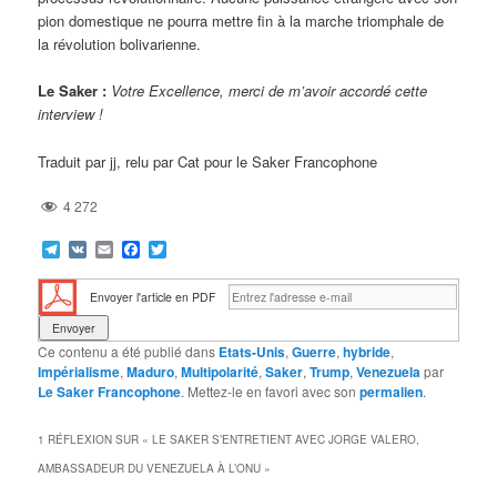
pion domestique ne pourra mettre fin à la marche triomphale de
la révolution bolivarienne.
Le Saker :
Votre Excellence, merci de m’avoir accordé cette
interview !
Traduit par jj, relu par Cat pour le Saker Francophone
4 272
Telegram
VK
Email
Facebook
Twitter
Envoyer l'article en PDF
Ce contenu a été publié dans
Etats-Unis
,
Guerre
,
hybride
,
Impérialisme
,
Maduro
,
Multipolarité
,
Saker
,
Trump
,
Venezuela
par
Le Saker Francophone
. Mettez-le en favori avec son
permalien
.
1 RÉFLEXION SUR «
LE SAKER S’ENTRETIENT AVEC JORGE VALERO,
AMBASSADEUR DU VENEZUELA À L’ONU
»