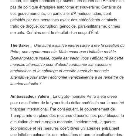
raison, les pays satellites qui suivent les ordres de l’Empire n’ont
pas de politique étrangère autonome et souveraine. Certains de
ces gouvernements, en particulier d’Amérique latine, sont
présidés par des personnes ayant des antécédents criminels :
trafic de drogue, corruption, génocide, para-militarisme, crimes
sexuels. Certains sont le résultat d’un coup d’État.
The Saker :
Une autre initiative intéressante a été la création du
Petro, une crypto-monnaie. Maintenant que l’inflation rend le
Bolivar presque inutile, quelle est selon vous l’efficacité de cette
monnaie alternative pour d’abord contourner les sanctions
américaines et le sabotage et ensuite servir de monnaie
alternative pour aider l’économie vénézuélienne à se remettre de
la crise actuelle ?
Ambassadeur Valero :
La crypto-monnaie Petro a été créée
pour nous libérer de la tyrannie du dollar américain sur le marché
financier international. Par conséquent, le gouvernement de
Trump a mis en place des mesures draconiennes pour bloquer la
circulation de cette crypto-monnaie. Incidemment, la guerre
économique et les mesures coercitives unilatérales entraînent
une inflation galopante, des migrations et une relocalisation des