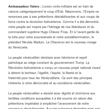
Ambassadeur Valero :
L’union civilo-militaire est en train de
vaincre catégoriquement le coup d’État. Néanmoins, l’Empire ne
renoncera pas à ses prétentions déstabilisantes et aux coups de
force contre la révolution bolivarienne. Comme il a été démontré,
notre peuple est inspiré par l’héritage de nos libérateurs et du
commandant suprême Hugo Chávez Frías. Et à l’avant-garde de
la lutte pour notre souveraineté et notre autodétermination, le
président Nicolás Maduro. Le
Chavismo
est le nouveau visage
du Venezuela.
Le peuple vénézuélien résistera avec héroïsme et esprit
patriotique au siège constant du gouvernement Trump. La
Révolution bolivarienne a conçu un nouveau projet national visant
à obtenir le bonheur, l’égalité, l’équité, la liberté et la
fraternité pour tous les Vénézuéliens. Ce sont des principes
inhérents à notre démocratie et au socialisme vénézuélien.
Le peuple vénézuélien a résisté avec dignité et stoïcisme aux
terribles conditions auxquelles il a été soumis en raison des
prétentions impériales à empêcher l’avancement de notre
processus révolutionnaire. Aucune puissance étrangère avec son