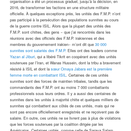
organisation a été un processus graduel, jusqu’à la décision, en
2016, de transformer les factions en une structure militaire
officielle. À quelques exceptions près, les unités des F.M.P. n’ont
pas participé à la persécution des populations sunnites au cours
de la guerre contre ISIL. Alors que la plupart des unités des
F.M.P. sont chiites, des gens − que j’ai rencontrés dans les
réunions avec des officiels des F.M.P. irakiennes et des
membres du gouvernement irakien− m’ont dit que
30 000
sunnites sont salariés des F.M.P.
Elles ont des leaders comme
Yazan al Jiburi
, qui a libéré Tikrit en coopérant avec des unités
soutenues par l’Iran, et Wanas Hussein, dont la tribu a bravement
résisté à ISIL et dont la
sœur Omaya Jabara est la première
femme morte en combattant ISIL
. Certaines de ces unités
sunnites sont des forces de maintien tribales, tandis que les
commandants des F.M.P. ont au moins 7 000 combattants
professionnels sous leurs ordres. Il y a aussi des centaines de
sunnites dans les unités à majorité chiite et quelques milliers de
sunnites qui combattent aux côtés de ces unités, mais qui ne
sont pas encore officiellement enregistrés et ne reçoivent pas de
salaire. En outre, ces unités ne se livrent pas à plus de violations
que les forces soutenues par la coalition dirigée par les
Américains. Certaines unités, comme celle de Saraya Salam