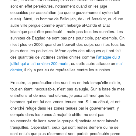
sont en effet persécutés, notamment quand on les juge
coupables par association (ce que le gouvernement syrien fait
aussi). Ainsi, un homme de Falloujah, de Jurf Assakhr, ou d’une
autre ville perçue comme ayant hébergé al-Qaïda et État
islamique peut être persécuté – mais pas tous les sunnites. Les
sunnites de Bagdad ne sont pas pris pour cible, par exemple. On
n’est plus en 2006, quand on trouvait des corps sunnites tous les
jours dans les poubelles. Même après des attaques qui ont fait
des quantités de victimes civiles chiites comme
l’attaque du 3
juillet qui a fait environ 200 morts
, ou cette autre attaque en
mai
dernier
, il n’y a pas eu de représailles contre les sunnites.
En outre, la persécution des sunnites en Irak lorsqu’elle existe,
tout en étant inexcusable, n’est pas aveugle. Sur la base de mes
entretiens et de mes recherches, je peux affirmer que les
hommes qui ont fui des zones tenues par ISIL au début, et ont
cherché refuge dans les zones tenues par le gouvernement, y
compris dans les zones à majorité chiite, ne sont pas
soupçonnés de liens avec le groupe djihadiste et sont laissés
tranquilles. Cependant, ceux qui sont restés derrière ou ne se
sont enfuis que plus récemment sont parfois persécutés parce