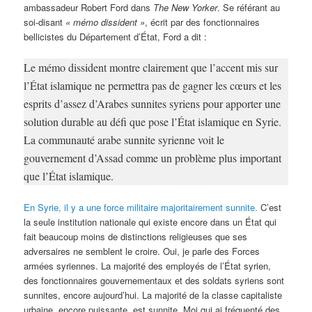
ambassadeur Robert Ford dans
The New Yorker
. Se référant au
soi-disant
« mémo dissident »
, écrit par des fonctionnaires
bellicistes du Département d’État, Ford a dit :
Le mémo dissident montre clairement que l’accent mis sur
l’État islamique ne permettra pas de gagner les cœurs et les
esprits d’assez d’Arabes sunnites syriens pour apporter une
solution durable au défi que pose l’État islamique en Syrie.
La communauté arabe sunnite syrienne voit le
gouvernement d’Assad comme un problème plus important
que l’État islamique.
En Syrie, il y a une force militaire majoritairement sunnite.
C’est
la seule institution nationale qui existe encore dans un État qui
fait beaucoup moins de distinctions religieuses que ses
adversaires ne semblent le croire. Oui, je parle des Forces
armées syriennes. La majorité des employés de l’État syrien,
des fonctionnaires gouvernementaux et des soldats syriens sont
sunnites, encore aujourd’hui. La majorité de la classe capitaliste
urbaine, encore puissante, est sunnite. Moi qui ai fréquenté des