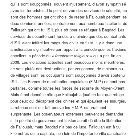
qu’ils sont soupçonnés, souvent injustement, d’avoir sympathisé
avec les terroristes. Du point de vue des services de sécurité, ce
sont des hommes qui ont choisi de rester à Falloujah pendant les
deux dernières années, contrairement aux nombreux habitants de
Falloujah qui ont fui ISIL plus tôt pour se réfugier à Bagdad. Les
services de sécurité sont fondés à craindre que des combattants
d’ISIL aient infiltré les rangs des civils en fuite. Il y a donc une
amélioration significative par rapport à la période que les Irakiens
appellent la période du
« fanatisme religieux »
qui a pris fin en
2008. Les violations actuelles sont beaucoup moins meurtrières,
ce sont plutôt des destructions, par vengeance, de maisons ou
de villages sont les occupants sont soupçonnés d’avoir soutenu
ISIL. Les Forces de mobilisation populaires (F.M.P.) ne sont pas
parfaites, comme toutes les forces de sécurité du Moyen-Orient.
Mais étant donné le rôle que Falloujah a joué en tant que refuge
pour ceux qui décapitent des chiites et qui épaulent les insurgés,
la retenue dont ont fait preuve les F.M.P. est vraiment
surprenante. Les observateurs extérieurs peuvent se demander
si la priorité du gouvernement irakien aurait dû être la libération
de Falloujah, mais Bagdad n’a pas ce luxe. Falloujah est à 50
kilomètres de la capitale, non loin de l’importante ville sanctuaire