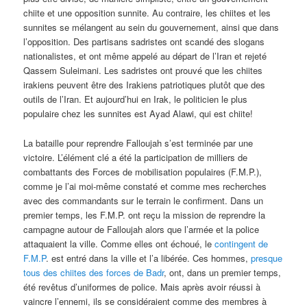
chiite et une opposition sunnite. Au contraire, les chiites et les
sunnites se mélangent au sein du gouvernement, ainsi que dans
l’opposition. Des partisans sadristes ont scandé des slogans
nationalistes, et ont même appelé au départ de l’Iran et rejeté
Qassem Suleimani. Les sadristes ont prouvé que les chiites
irakiens peuvent être des Irakiens patriotiques plutôt que des
outils de l’Iran. Et aujourd’hui en Irak, le politicien le plus
populaire chez les sunnites est Ayad Alawi, qui est chiite!
La bataille pour reprendre Falloujah s’est terminée par une
victoire. L’élément clé a été la participation de milliers de
combattants des Forces de mobilisation populaires (F.M.P.),
comme je l’ai moi-même constaté et comme mes recherches
avec des commandants sur le terrain le confirment. Dans un
premier temps, les F.M.P. ont reçu la mission de reprendre la
campagne autour de Falloujah alors que l’armée et la police
attaquaient la ville. Comme elles ont échoué, le
contingent de
F.M.P
. est entré dans la ville et l’a libérée. Ces hommes,
presque
tous des chiites des forces de Badr
, ont, dans un premier temps,
été revêtus d’uniformes de police. Mais après avoir réussi à
vaincre l’ennemi, ils se considéraient comme des membres à