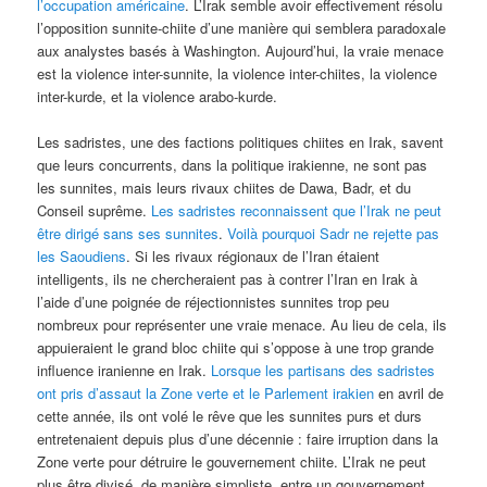
l’occupation américaine
. L’Irak semble avoir effectivement résolu
l’opposition sunnite-chiite d’une manière qui semblera paradoxale
aux analystes basés à Washington. Aujourd’hui, la vraie menace
est la violence inter-sunnite, la violence inter-chiites, la violence
inter-kurde, et la violence arabo-kurde.
Les sadristes, une des factions politiques chiites en Irak, savent
que leurs concurrents, dans la politique irakienne, ne sont pas
les sunnites, mais leurs rivaux chiites de Dawa, Badr, et du
Conseil suprême.
Les sadristes reconnaissent que l’Irak ne peut
être dirigé sans ses sunnites
.
Voilà pourquoi Sadr ne rejette pas
les Saoudiens
. Si les rivaux régionaux de l’Iran étaient
intelligents, ils ne chercheraient pas à contrer l’Iran en Irak à
l’aide d’une poignée de réjectionnistes sunnites trop peu
nombreux pour représenter une vraie menace. Au lieu de cela, ils
appuieraient le grand bloc chiite qui s’oppose à une trop grande
influence iranienne en Irak.
Lorsque les partisans des sadristes
ont pris d’assaut la Zone verte et le Parlement irakien
en avril de
cette année, ils ont volé le rêve que les sunnites purs et durs
entretenaient depuis plus d’une décennie : faire irruption dans la
Zone verte pour détruire le gouvernement chiite. L’Irak ne peut
plus être divisé, de manière simpliste, entre un gouvernement