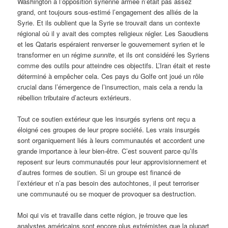
Washington à l’opposition syrienne armée n’était pas assez
grand, ont toujours sous-estimé l’engagement des alliés de la
Syrie. Et ils oublient que la Syrie se trouvait dans un contexte
régional où il y avait des comptes religieux régler. Les Saoudiens
et les Qataris espéraient renverser le gouvernement syrien et le
transformer en un régime
sunnite
, et ils ont considéré les Syriens
comme des outils pour atteindre ces objectifs. L’Iran était et reste
déterminé à empêcher cela. Ces pays du Golfe ont joué un rôle
crucial dans l’émergence de l’insurrection, mais cela a rendu la
rébellion tributaire d’acteurs extérieurs.
Tout ce soutien extérieur que les insurgés syriens ont reçu a
éloigné ces groupes de leur propre société. Les vrais insurgés
sont organiquement liés à leurs communautés et accordent une
grande importance à leur bien-être. C’est souvent parce qu’ils
reposent sur leurs communautés pour leur approvisionnement et
d’autres formes de soutien. Si un groupe est financé de
l’extérieur et n’a pas besoin des autochtones, il peut terroriser
une communauté ou se moquer de provoquer sa destruction.
Moi qui vis et travaille dans cette région, je trouve que les
analystes américains sont encore plus extrémistes que la plupart