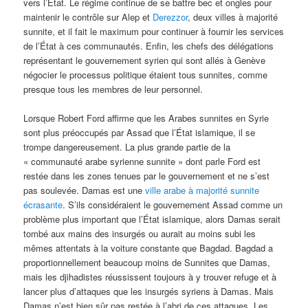
vers l’État. Le régime continue de se battre bec et ongles pour
maintenir le contrôle sur Alep et
Derezzor
, deux villes à majorité
sunnite, et il fait le maximum pour continuer à fournir les services
de l’État à ces communautés. Enfin, les chefs des délégations
représentant le gouvernement syrien qui sont allés à Genève
négocier le processus politique étaient tous sunnites, comme
presque tous les membres de leur personnel.
Lorsque Robert Ford affirme que les Arabes sunnites en Syrie
sont plus préoccupés par Assad que l’État islamique, il se
trompe dangereusement. La plus grande partie de la
« communauté arabe syrienne sunnite » dont parle Ford est
restée dans les zones tenues par le gouvernement et ne s’est
pas soulevée. Damas est une
ville arabe à majorité sunnite
écrasante
. S’ils considéraient le gouvernement Assad comme un
problème plus important que l’État islamique, alors Damas serait
tombé aux mains des insurgés ou aurait au moins subi les
mêmes attentats à la voiture constante que Bagdad. Bagdad a
proportionnellement beaucoup moins de Sunnites que Damas,
mais les djihadistes réussissent toujours à y trouver refuge et à
lancer plus d’attaques que les insurgés syriens à Damas. Mais
Damas n’est bien sûr pas restée à l’abri de ces attaques. Les