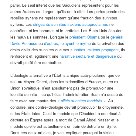
parler. Le seul intérêt que les Saoudiens représentent pour les
autres Arabes est l’argent qu’ils ont à offrir. Les portes-parole des
rebelles syriens ne représentent qu’une fraction des sunnites
syriens. Les
dirigeants sunnites irakiens autoproclamés
ne
contrôlent ni les hommes ni le territoire. Les États-Unis écoutent
les mauvais sunnites. Lorsque le
président Obama
ou le
général
David Petraeus
ou
d’autres, relayent le mythe
de la privation des
droits civils des sunnites que ces
sunnites irakiens propagent
, ils
renforcent et légitiment une
narrative sectaire et dangereuse
qui
devrait plutôt être combattue.
L’idéologie alternative à l’État islamique auto-proclamé, que ce
soit au Moyen-Orient, dans les bidonvilles d’Europe, ou en ex-
Union soviétique, n’est absolument pas de promouvoir une
identité sunnite – ce qu’hélas l’administration Bush n’a cessé de
faire avec son mantra des
«
alliés sunnites modérés
».
Au
contraire, une contre-idéologie devrait promouvoir la citoyenneté,
et les États laïcs. C’est le modèle que l’Occident a contribué à
détruire en Égypte après la mort de Gamal Abdel Nasser et le
modèle qu’elle est actuellement en train de détruire en Syrie.
Dans ces deux articles, je vais expliquer pourquoi la vision