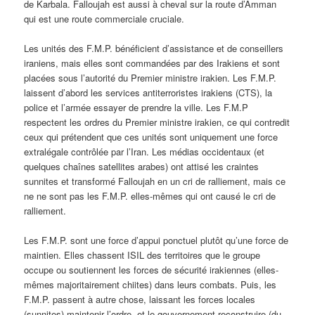
de Karbala. Falloujah est aussi à cheval sur la route d’Amman
qui est une route commerciale cruciale.
Les unités des F.M.P. bénéficient d’assistance et de conseillers
iraniens, mais elles sont commandées par des Irakiens et sont
placées sous l’autorité du Premier ministre irakien. Les F.M.P.
laissent d’abord les services antiterroristes irakiens (CTS), la
police et l’armée essayer de prendre la ville. Les F.M.P
respectent les ordres du Premier ministre irakien, ce qui contredit
ceux qui prétendent que ces unités sont uniquement une force
extralégale contrôlée par l’Iran. Les médias occidentaux (et
quelques chaînes satellites arabes) ont attisé les craintes
sunnites et transformé Falloujah en un cri de ralliement, mais ce
ne ne sont pas les F.M.P. elles-mêmes qui ont causé le cri de
ralliement.
Les F.M.P. sont une force d’appui ponctuel plutôt qu’une force de
maintien. Elles chassent ISIL des territoires que le groupe
occupe ou soutiennent les forces de sécurité irakiennes (elles-
mêmes majoritairement chiites) dans leurs combats. Puis, les
F.M.P. passent à autre chose, laissant les forces locales
(sunnites) maintenir l’ordre, et le gouvernement reconstruire (du