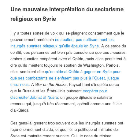
Une mauvaise interprétation du sectarisme
religieux en Syrie
Il y a toutes sortes de voix qui se plaignent constamment que le
gouvernement américain
ne soutient pas suffisamment les
insurgés sunnites religieux qu’elle épaule en Syrie
. À ce stade du
conflit, ces personnes ont bien pris conscience que ces
modérés
arabes sunnites coopèrent avec al-Qaïda, mais elles persistent à
dire qu’ils méritent toujours le soutien de Washington. Parfois,
elles semblent dire
qu’on aide al-Qaïda à gagner en Syrie pour
que ses combattants ne s’enfuient pas plus à l’Ouest, jusque
chez nous
. A
War on the Rocks
, Faysal Itani s’inquiète de ce
que la Russie et les États-Unis puissent
coopérer pour
discréditer Jabhat al Nusra
, un groupe djihadiste salafiste
reconnu qui, jusqu’à très récemment, opérait comme une filiale
d’al-Qaïda.
Ces gens-là ignorent trop souvent que les insurgés sunnites ont
reçu énormément d’aide, et que l’élite politique et militaire de
Syrie est majoritairement sunnite. Oui, je parle du régime