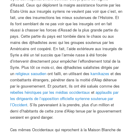
d’Assad. Ceux qui déplorent la maigre assistance fournie par les
États-Unis aux insurgés syriens ne veulent pas voir que c’est, en
fait, une des insurrections les mieux soutenues de l’Histoire. Et
ils font semblant de ne pas voir que les insurgés ont en fait
réussi à chasser les forces d’Assad de la plus grande partie du
pays. Cette partie du pays est tombée dans le chaos ou aux
mains des djihadistes avec qui les groupes soutenus par les
Américains ont coopéré. En fait, l’aide extérieure aux insurgés de
Syrie a été un tel succès que l’armée russe à été forcée
d’intervenir directement pour empêcher l’effondrement total de la
Syrie. Plus tôt ce mois-ci, des djihadistes salafistes dirigés par
un
religieux saoudien
ont failli, en utilisant des
kamikazes
et des
combattants étrangers, pénétrer dans la moitié d’Alep détenue
par le gouvernement. Et pourtant, ils ont été salués comme des
rebelles héroïques par les médias occidentaux
et
applaudis par
les dirigeants de l’opposition officielle syrienne soutenue par
l’Occident
. S’ils parvenaient à la prendre, plus d’un million et
demi d’habitants de cette zone d’Alep tenue par le gouvernement
seraient en grand danger.
Ces mêmes Occidentaux qui reprochent à la Maison Blanche de