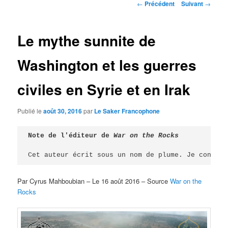
Navigation
←
Précédent
Suivant
→
des
articles
Le mythe sunnite de
Washington et les guerres
civiles en Syrie et en Irak
Publié le
août 30, 2016
par
Le Saker Francophone
Note de l'éditeur de 
Cet auteur écrit sous un nom de plume. Je connais
Par Cyrus Mahboubian – Le 16 août 2016 – Source
War on the
Rocks