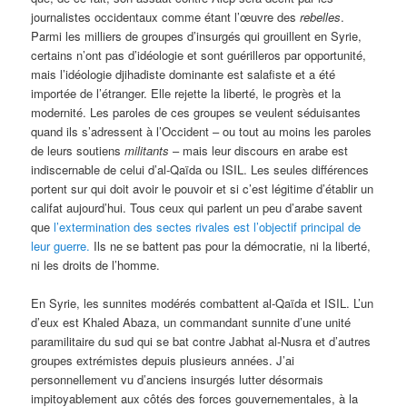
journalistes occidentaux comme étant l’œuvre des
rebelles
.
Parmi les milliers de groupes d’insurgés qui grouillent en Syrie,
certains n’ont pas d’idéologie et sont guérilleros par opportunité,
mais l’idéologie djihadiste dominante est salafiste et a été
importée de l’étranger. Elle rejette la liberté, le progrès et la
modernité. Les paroles de ces groupes se veulent séduisantes
quand ils s’adressent à l’Occident – ou tout au moins les paroles
de leurs soutiens
militants
– mais leur discours en arabe est
indiscernable de celui d’al-Qaïda ou ISIL. Les seules différences
portent sur qui doit avoir le pouvoir et si c’est légitime d’établir un
califat aujourd’hui. Tous ceux qui parlent un peu d’arabe savent
que
l’extermination des sectes rivales est l’objectif principal de
leur guerre.
Ils ne se battent pas pour la démocratie, ni la liberté,
ni les droits de l’homme.
En Syrie, les sunnites modérés combattent al-Qaïda et ISIL. L’un
d’eux est Khaled Abaza, un commandant sunnite d’une unité
paramilitaire du sud qui se bat contre Jabhat al-Nusra et d’autres
groupes extrémistes depuis plusieurs années. J’ai
personnellement vu d’anciens insurgés lutter désormais
impitoyablement aux côtés des forces gouvernementales, à la