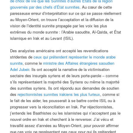
de choix de vie que les Sunnites d’autres États de la région
gouvernés par des chefs d’État sunnites
. Au cœur de cette
paresseuse erreur d’interprétation sur ce qui se passe réellement
au Moyen-Orient, on trouve l’acceptation et la diffusion de la
vision de l’identité sunnite propagée par les voix les plus
extrêmes du monde sunnite : l’Arabie saoudite, Al-Qaïda, et État
islamique en Irak et au Levant (ISIL).
Des analystes américains ont accepté les revendications
stridentes de
ceux qui prétendent représenter le monde arabe
sunnite
, comme le
ministre des Affaires étrangères saoudien
Adel Jubeir
. Ils ont accepté la narrative de la victimisation
sectaire des insurgés syriens et de leurs porte-parole – comme
s’ils représentaient la majorité des Syriens ou même la majorité
des sunnites syriens. Ils ont répondu aux demandes de soutien
des
rejectionnistes sunnites irakiens les plus furieux
, comme si
le fait de les aider, les pousserait à se battre contre ISIL ou à
progresser vers la réconciliation en Irak. Par réjectionnistes,
j’entends les Baathistes ou les islamistes qui n’acceptent pas le
nouvel ordre en Irak et cherchent à le renverser. J’ai vécu et
travaillé assez d’années au Moyen-Orient, pour pouvoir affirmer
que ces voix ne représentent pas ceux pour qui ils prétendent