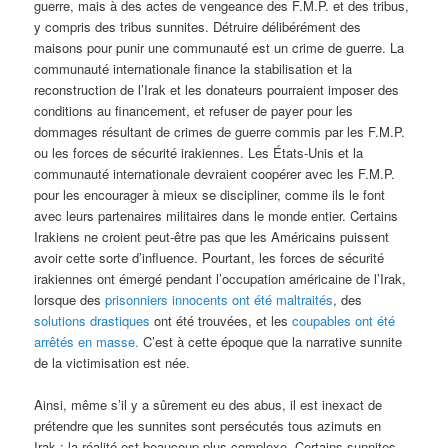
guerre, mais à des actes de vengeance des F.M.P. et des tribus,
y compris des tribus sunnites. Détruire délibérément des
maisons pour punir une communauté est un crime de guerre. La
communauté internationale finance la stabilisation et la
reconstruction de l’Irak et les donateurs pourraient imposer des
conditions au financement, et refuser de payer pour les
dommages résultant de crimes de guerre commis par les F.M.P.
ou les forces de sécurité irakiennes. Les États-Unis et la
communauté internationale devraient coopérer avec les F.M.P.
pour les encourager à mieux se discipliner, comme ils le font
avec leurs partenaires militaires dans le monde entier. Certains
Irakiens ne croient peut-être pas que les Américains puissent
avoir cette sorte d’influence. Pourtant, les forces de sécurité
irakiennes ont émergé pendant l’occupation américaine de l’Irak,
lorsque des
prisonniers innocents ont été maltraités
, des
solutions drastiques
ont été trouvées, et les
coupables ont été
arrêtés en masse.
C’est à cette époque que la narrative sunnite
de la victimisation est née.
Ainsi, même s’il y a sûrement eu des abus, il est inexact de
prétendre que les sunnites sont persécutés tous azimuts en
Irak ; la réalité est beaucoup plus complexe. Certains sunnites