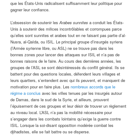
que les États-Unis radicalisent suffisamment leur politique pour
gagner leur confiance.
L’obsession de soutenir les
Arabes sunnites
a conduit les États-
Unis à soutenir des milices incontrôlables et corrompues parce
qu’elles sont sunnites et arabes tout en ne faisant pas partie d’al-
Nusra, al-Qaïda, ou ISIL. Le principal groupe d’insurgés syriens
(l’Armée syrienne libre, ou ASL) ne se trouve pas dans les
bonnes zones pour lancer des attaques sur ISIL et n’a pas de
bonnes raisons de le faire. Au cours des dernières années, les
groupes de l’ASL se sont désintéressés du conflit général. Ils se
battent pour des questions locales, défendent leurs villages et
leurs quartiers, s’entendent avec qui ils peuvent, et manquent de
motivation pour en faire plus. Les
nombreux accords que le
régime a conclus
avec les villes tenues par les insurgés autour
de Damas, dans le sud de la Syrie, et ailleurs, prouvent
l’épuisement de ces groupes et leur désir de trouver un règlement
au niveau local. L’ASL n’a pas la mobilité nécessaire pour
s’engager dans les combats lointains qu’exige la guerre contre
ISIL. Lorsque la soi-disant opposition modérée combat les
djihadistes, elle se fait battre ou se disperse.