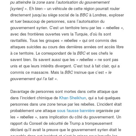
pu atteindre la zone sans l’autorisation du gouvernement
[syrien] »
. Eh bien – un véhicule de cette région pourrait rouler
directement jusqu’au siège social de la
BBC
à Londres, exploser
et tuer beaucoup de personnes, sans l’autorisation du
gouvernement syrien. C’est un territoire tenu par les
« rebelles »,
avec des frontières ouvertes vers la Turquie, d’où ils sont
ravitaillés. Tous les groupes
« rebelles »
qui ont commis des
attaques suicides au cours des dernières années ont accès libre
à ce territoire. Le correspondant de la
BBC
et ses chefs le
savent bien. Ils savent aussi que les
« rebelles »
ne sont pas
unis et que leurs intérêts divergent. C’est tout à fait clair, qui a
commis ce massacre. Mais la
BBC
insinue que c’est
« le
gouvernement qui l’a fait »
.
Davantage de personnes sont mortes dans cette attaque que
dans l’incident chimique de
Khan Sheikhun
, qui a tué quelques
personnes dans une zone tenue par les rebelles. L’incident était
probablement une attaque
sous fausse bannière
organisée par
les
« rebelles »,
sans implication du côté du gouvernement. Un
rapport du Conseil de sécurité de Trump a trompeusement
déclaré qu’il avait la preuve que le gouvernement syrien était le
coupable dans cet incident et c’est la raison pour laquelle les