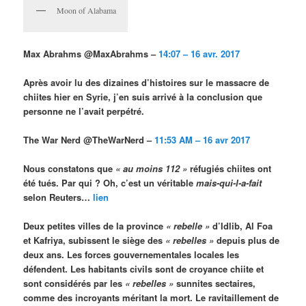
Moon of Alabama
Max Abrahms @MaxAbrahms –
14:07 – 16 avr. 2017
Après avoir lu des dizaines d’histoires sur le massacre de
chiites hier en Syrie, j’en suis arrivé à la conclusion que
personne ne l’avait perpétré.
The War Nerd @TheWarNerd –
11:53 AM – 16 avr 2017
Nous constatons que
« au moins 112 »
réfugiés chiites ont
été tués. Par qui ? Oh, c’est un véritable
mais-qui-l-a-fait
selon Reuters…
lien
Deux petites villes de la province
« rebelle »
d’Idlib, Al Foa
et Kafriya, subissent le siège des
« rebelles »
depuis plus de
deux ans. Les forces gouvernementales locales les
défendent. Les habitants civils sont de croyance chiite et
sont considérés par les
« rebelles »
sunnites sectaires,
comme des incroyants méritant la mort. Le ravitaillement de