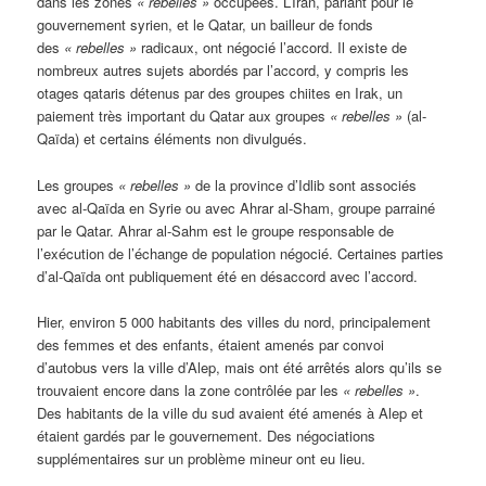
dans les zones
« rebelles »
occupées. L’Iran, parlant pour le
gouvernement syrien, et le Qatar, un bailleur de fonds
des
« rebelles »
radicaux, ont négocié l’accord. Il existe de
nombreux autres sujets abordés par l’accord, y compris les
otages qataris détenus par des groupes chiites en Irak, un
paiement très important du Qatar aux groupes
« rebelles »
(al-
Qaïda) et certains éléments non divulgués.
Les groupes
« rebelles »
de la province d’Idlib sont associés
avec al-Qaïda en Syrie ou avec Ahrar al-Sham, groupe parrainé
par le Qatar. Ahrar al-Sahm est le groupe responsable de
l’exécution de l’échange de population négocié. Certaines parties
d’al-Qaïda ont publiquement été en désaccord avec l’accord.
Hier, environ 5 000 habitants des villes du nord, principalement
des femmes et des enfants, étaient amenés par convoi
d’autobus vers la ville d’Alep, mais ont été arrêtés alors qu’ils se
trouvaient encore dans la zone contrôlée par les
« rebelles »
.
Des habitants de la ville du sud avaient été amenés à Alep et
étaient gardés par le gouvernement. Des négociations
supplémentaires sur un problème mineur ont eu lieu.