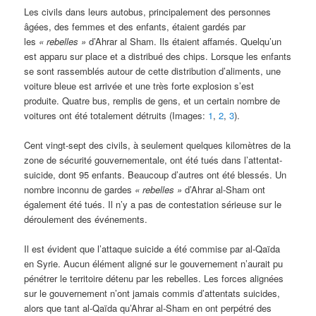
Les civils dans leurs autobus, principalement des personnes
âgées, des femmes et des enfants, étaient gardés par
les
« rebelles »
d’Ahrar al Sham. Ils étaient affamés. Quelqu’un
est apparu sur place et a distribué des chips. Lorsque les enfants
se sont rassemblés autour de cette distribution d’aliments, une
voiture bleue est arrivée et une très forte explosion s’est
produite. Quatre bus, remplis de gens, et un certain nombre de
voitures ont été totalement détruits (Images:
1
,
2
,
3
).
Cent vingt-sept des civils, à seulement quelques kilomètres de la
zone de sécurité gouvernementale, ont été tués dans l’attentat-
suicide, dont 95 enfants. Beaucoup d’autres ont été blessés. Un
nombre inconnu de gardes
« rebelles »
d’Ahrar al-Sham ont
également été tués. Il n’y a pas de contestation sérieuse sur le
déroulement des événements.
Il est évident que l’attaque suicide a été commise par al-Qaïda
en Syrie. Aucun élément aligné sur le gouvernement n’aurait pu
pénétrer le territoire détenu par les rebelles. Les forces alignées
sur le gouvernement n’ont jamais commis d’attentats suicides,
alors que tant al-Qaïda qu’Ahrar al-Sham en ont perpétré des