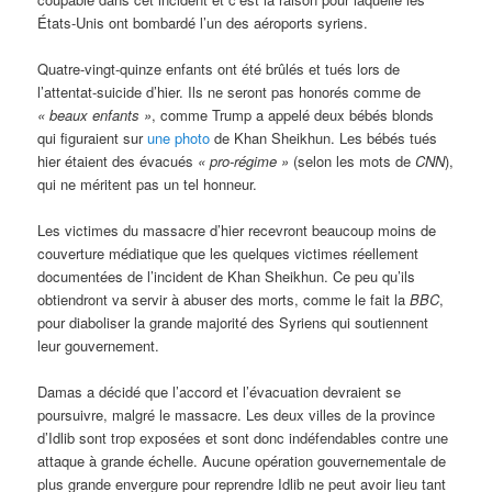
États-Unis ont bombardé l’un des aéroports syriens.
Quatre-vingt-quinze enfants ont été brûlés et tués lors de
l’attentat-suicide d’hier. Ils ne seront pas honorés comme de
« beaux enfants »
, comme Trump a appelé deux bébés blonds
qui figuraient sur
une photo
de Khan Sheikhun. Les bébés tués
hier étaient des évacués
« pro-régime »
(selon les mots de
CNN
),
qui ne méritent pas un tel honneur.
Les victimes du massacre d’hier recevront beaucoup moins de
couverture médiatique que les quelques victimes réellement
documentées de l’incident de Khan Sheikhun. Ce peu qu’ils
obtiendront va servir à abuser des morts, comme le fait la
BBC
,
pour diaboliser la grande majorité des Syriens qui soutiennent
leur gouvernement.
Damas a décidé que l’accord et l’évacuation devraient se
poursuivre, malgré le massacre. Les deux villes de la province
d’Idlib sont trop exposées et sont donc indéfendables contre une
attaque à grande échelle. Aucune opération gouvernementale de
plus grande envergure pour reprendre Idlib ne peut avoir lieu tant