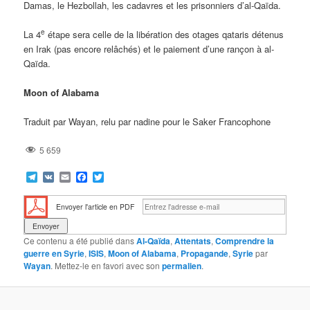
Damas, le Hezbollah, les cadavres et les prisonniers d’al-Qaïda.
e
La 4
étape sera celle de la libération des otages qataris détenus
en Irak (pas encore relâchés) et le paiement d’une rançon à al-
Qaïda.
Moon of Alabama
Traduit par Wayan, relu par nadine pour le Saker Francophone
5 659
Telegram
VK
Email
Facebook
Twitter
Envoyer l'article en PDF
Ce contenu a été publié dans
Al-Qaïda
,
Attentats
,
Comprendre la
guerre en Syrie
,
ISIS
,
Moon of Alabama
,
Propagande
,
Syrie
par
Wayan
. Mettez-le en favori avec son
permalien
.