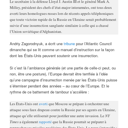
Le secrétaire à la défense Lloyd J. Austin III et le général Mark A.
Milley, président des chefs d’état-major interarmées, ont tous deux
averti leurs homologues russes lors de récents appels téléphoniques
que toute victoire rapide de la Russie en Ukraine serait probablement
suivie d’une insurrection sanglante similaire à celle qui a chassé
l’Union soviétique d’Afghanistan.
Andriy Zagorodnyuk, a écrit une
tribune
pour l’Atlantic Council
dimanche qui se lit comme un manuel d’instruction sur la façon
dont les États-Unis peuvent soutenir une insurrection.
Si c’est là l’ambiance générale (et une partie de celle-ci peut, ou
non, être une posture), l’Europe devrait être terrifiée à l’idée
qu’une campagne d’insurrection menée par les États-Unis puisse
s’éterniser pendant des années – au cœur de l’Europe. Et le
rythme de ce battement de tambour s’accélère :
Les États-Unis ont
averti
que Moscou se prépare à orchestrer une
attaque sous faux drapeau contre la Russie par ses agents en Ukraine,
attaque qu’elle utiliserait pour justifier une autre invasion. Le
NY
Times
a également
rapporté
que la Russie pourrait se préparer à
rapprocher ses missiles nucléaires des États-Unis. La peur s’intensifie :