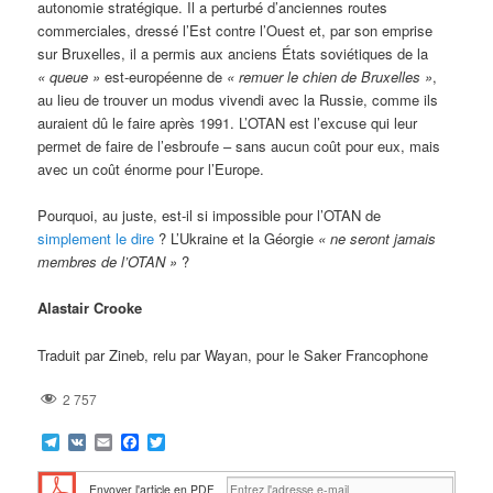
autonomie stratégique. Il a perturbé d’anciennes routes
commerciales, dressé l’Est contre l’Ouest et, par son emprise
sur Bruxelles, il a permis aux anciens États soviétiques de la
« queue »
est-européenne de
« remuer le chien de Bruxelles »
,
au lieu de trouver un modus vivendi avec la Russie, comme ils
auraient dû le faire après 1991. L’OTAN est l’excuse qui leur
permet de faire de l’esbroufe – sans aucun coût pour eux, mais
avec un coût énorme pour l’Europe.
Pourquoi, au juste, est-il si impossible pour l’OTAN de
simplement le dire
? L’Ukraine et la Géorgie
« ne seront jamais
membres de l’OTAN »
?
Alastair Crooke
Traduit par Zineb, relu par Wayan, pour le Saker Francophone
2 757
Telegram
VK
Email
Facebook
Twitter
Envoyer l'article en PDF