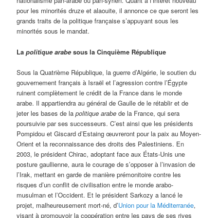
nationalisme pan-arabe ou pan-syrien. Quant à l’intérêt nouveau
pour les minorités druze et alaouite, il annonce ce que seront les
grands traits de la politique française s’appuyant sous les
minorités sous le mandat.
La
politique arabe
sous la Cinquième République
Sous la Quatrième République, la guerre d’Algérie, le soutien du
gouvernement français à Israël et l’agression contre l’Égypte
ruinent complètement le crédit de la France dans le monde
arabe. Il appartiendra au général de Gaulle de le rétablir et de
jeter les bases de la
politique arabe
de la France, qui sera
poursuivie par ses successeurs. C’est ainsi que les présidents
Pompidou et Giscard d’Estaing œuvreront pour la paix au Moyen-
Orient et la reconnaissance des droits des Palestiniens. En
2003, le président Chirac, adoptant face aux États-Unis une
posture gaullienne, aura le courage de s’opposer à l’invasion de
l’Irak, mettant en garde de manière prémonitoire contre les
risques d’un conflit de civilisation entre le monde arabo-
musulman et l’Occident. Et le président Sarkozy a lancé le
projet, malheureusement mort-né, d’
Union pour la Méditerranée
,
visant à promouvoir la coopération entre les pays de ses rives