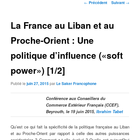
Navigation
←
Précédent
Suivant
→
des
articles
La France au Liban et au
Proche-Orient : Une
politique d’influence («soft
power») [1/2]
Publié le
juin 27, 2015
par
Le Saker Francophone
Conférence aux Conseillers du
Commerce Extérieur Français (CCEF),
Beyrouth, le 19 juin 2015,
Ibrahim Tabet
Qu’est ce qui fait la spécificité de la politique française au Liban
et au Proche-Orient par rapport à celle des autres puissances
occidentales ? Comment a-t-elle évolué ? Quelle est aujourd’hui