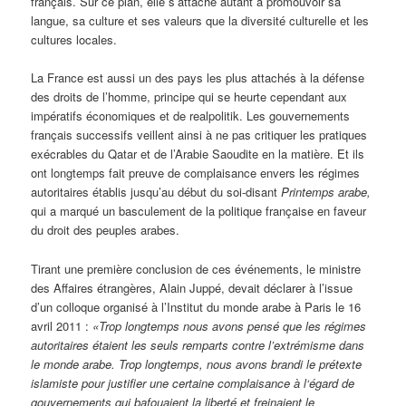
français. Sur ce plan, elle s’attache autant à promouvoir sa
langue, sa culture et ses valeurs que la diversité culturelle et les
cultures locales.
La France est aussi un des pays les plus attachés à la défense
des droits de l’homme, principe qui se heurte cependant aux
impératifs économiques et de realpolitik. Les gouvernements
français successifs veillent ainsi à ne pas critiquer les pratiques
exécrables du Qatar et de l’Arabie Saoudite en la matière. Et ils
ont longtemps fait preuve de complaisance envers les régimes
autoritaires établis jusqu’au début du soi-disant
Printemps arabe,
qui a marqué un basculement de la politique française en faveur
du droit des peuples arabes.
Tirant une première conclusion de ces événements, le ministre
des Affaires étrangères, Alain Juppé, devait déclarer à l’issue
d’un colloque organisé à l’Institut du monde arabe à Paris le 16
avril 2011 :
«Trop longtemps nous avons pensé que les régimes
autoritaires étaient les seuls remparts contre l’extrémisme dans
le monde arabe. Trop longtemps, nous avons brandi le prétexte
islamiste pour justifier une certaine complaisance à l‘égard de
gouvernements qui bafouaient la liberté et freinaient le