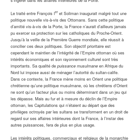
s’ingérer dans les affaires intérieures de la Porte.
er
Le traité entre François I
et Soliman inaugurait malgré tout une
politique nouvelle vis-à-vis des Ottomans. Sans cette politique
d’amitié vis-à-vis de la Porte, la France n’aurait d’ailleurs jamais
pu exercer sa protection sur les catholiques du Proche-Orient.
Jusqu’à la veille de la Première Guerre mondiale, elle réussit à
concilier ces deux politiques. Son objectif prioritaire est
cependant le maintien de l’intégrité de l’Empire ottoman où ses
intérêts économiques et son rayonnement culturel sont très
importants. Sa qualité de
puissance musulmane
en Afrique du
Nord lui impose aussi de ménager l’autorité du sultan-calife.
Dans ce contexte, la France mène moins en Orient une politique
chrétienne qu’une politique musulmane, où les chrétiens d’Orient
ne sont qu’un facteur plus ou moins déterminant dans un jeu qui
les dépasse. Mais au fur et à mesure du déclin de l’Empire
ottoman, les Capitulations qui n’étaient au départ que des
privilèges octroyés par les sultans se transforment en un droit de
regard sur ses affaires intérieures dont la France, à l’instar des
autres puissances, fera de plus en plus usage.
Les intérêts politiques, commerciaux et religieux de la monarchie