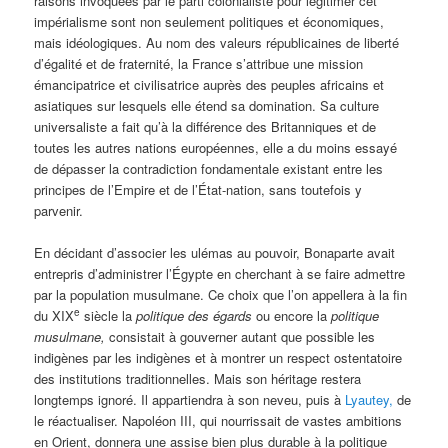
raisons invoquées par le parti colonialiste pour légitimer cet
impérialisme sont non seulement politiques et économiques,
mais idéologiques. Au nom des valeurs républicaines de liberté
d’égalité et de fraternité, la France s’attribue une mission
émancipatrice et civilisatrice auprès des peuples africains et
asiatiques sur lesquels elle étend sa domination. Sa culture
universaliste a fait qu’à la différence des Britanniques et de
toutes les autres nations européennes, elle a du moins essayé
de dépasser la contradiction fondamentale existant entre les
principes de l’Empire et de l’État-nation, sans toutefois y
parvenir.
En décidant d’associer les ulémas au pouvoir, Bonaparte avait
entrepris d’administrer l’Égypte en cherchant à se faire admettre
par la population musulmane. Ce choix que l’on appellera à la fin
e
du XIX
siècle la
politique des
égards
ou encore la
politique
musulmane,
consistait à gouverner autant que possible les
indigènes par les indigènes et à montrer un respect ostentatoire
des institutions traditionnelles. Mais son héritage restera
longtemps ignoré. Il appartiendra à son neveu, puis à
Lyautey,
de
le réactualiser. Napoléon III, qui nourrissait de vastes ambitions
en Orient, donnera une assise bien plus durable à la politique