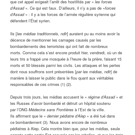
que cet appel exigeait l’arrêt des hostilités par «
les forces
d’Assad
». Ce qui est faux. D’ailleurs, il n’y a pas de «
forces
d’Assad
» : il y a les forces de l’armée régulière syrienne qui
défendent l’État syrien.
Ils [
les médias traditionnels, ndlr
] auraient pu au moins avoir la
décence de mentionner les carnages causés par les
bombardements des terroristes qui ont fait de nombreux
morts. Comme cela s’est encore produit hier, vendredi, où un de
leurs tirs a frappé une mosquée à l’heure de la prière, faisant 15
morts et 50 blessés parmi les civils. Les attaques et les pertes
dont nous souffrons sont présentées [
par les médias, ndlr
] de
manière à laisser le public dans le flou quant aux véritables
responsables de ces crimes (1) (2).
Depuis trois jours, les médias accusent le «
régime d’Assad
» et
les Russes d’avoir bombardé et détruit un hôpital soutenu
par l’ONG
Médecins sans Frontières
à l’Est de la ville.
Ils affirment que le «
dernier pédiatre d’Alep
» a été tué dans
ce bombardement (3)
.
Nous avons encore de nombreux
pédiatres à Alep.
Cela montre bien que, pour les médias, seule
compte cette partie Est occupée par les rebelles, et que les trois