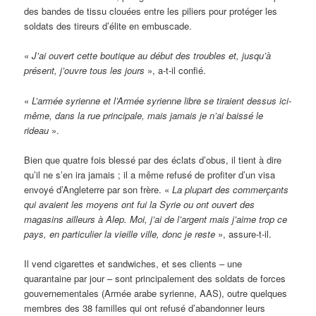
des bandes de tissu clouées entre les piliers pour protéger les
soldats des tireurs d’élite en embuscade.
«
J’ai ouvert cette boutique au début des troubles et, jusqu’à
présent, j’ouvre tous les jours
», a-t-il confié.
«
L’armée syrienne et l’Armée syrienne libre se tiraient dessus ici-
même, dans la rue principale, mais jamais je n’ai baissé le
rideau
».
Bien que quatre fois blessé par des éclats d’obus, il tient à dire
qu’il ne s’en ira jamais ; il a même refusé de profiter d’un visa
envoyé d’Angleterre par son frère. «
La plupart des commerçants
qui avaient les moyens ont fui la Syrie ou ont ouvert des
magasins ailleurs à Alep. Moi, j’ai de l’argent mais j’aime trop ce
pays, en particulier la vieille ville, donc je reste
», assure-t-il.
Il vend cigarettes et sandwiches, et ses clients – une
quarantaine par jour – sont principalement des soldats de forces
gouvernementales (Armée arabe syrienne, AAS), outre quelques
membres des 38 familles qui ont refusé d’abandonner leurs