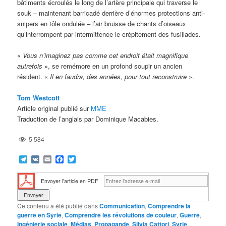
bâtiments écroulés le long de l’artère principale qui traverse le
souk ­– maintenant barricadé derrière d’énormes protections anti-
snipers en tôle ondulée – l’air bruisse de chants d’oiseaux
qu’interrompent par intermittence le crépitement des fusillades.
«
Vous n’imaginez pas comme cet endroit était magnifique
autrefois
», se remémore en un profond soupir un ancien
résident. «
Il en faudra, des années, pour tout reconstruire
».
Tom Westcott
Article original publié sur
MME
Traduction de l’anglais par Dominique Macabies.
5 584
Telegram
VK
Email
Facebook
Twitter
Envoyer l'article en PDF
Ce contenu a été publié dans
Communication
,
Comprendre la
guerre en Syrie
,
Comprendre les révolutions de couleur
,
Guerre
,
Ingénierie sociale
,
Médias
,
Propagande
,
Silvia Cattori
,
Syrie
,