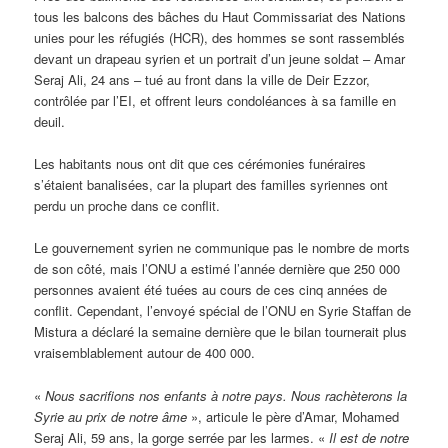
tous les balcons des bâches du Haut Commissariat des Nations
unies pour les réfugiés (HCR), des hommes se sont rassemblés
devant un drapeau syrien et un portrait d’un jeune soldat – Amar
Seraj Ali, 24 ans – tué au front dans la ville de Deir Ezzor,
contrôlée par l’EI, et offrent leurs condoléances à sa famille en
deuil.
Les habitants nous ont dit que ces cérémonies funéraires
s’étaient banalisées, car la plupart des familles syriennes ont
perdu un proche dans ce conflit.
Le gouvernement syrien ne communique pas le nombre de morts
de son côté, mais l’ONU a estimé l’année dernière que 250 000
personnes avaient été tuées au cours de ces cinq années de
conflit. Cependant, l’envoyé spécial de l’ONU en Syrie Staffan de
Mistura a déclaré la semaine dernière que le bilan tournerait plus
vraisemblablement autour de 400 000.
«
Nous sacrifions nos enfants à notre pays. Nous rachèterons la
Syrie au prix de notre âme
», articule le père d’Amar, Mohamed
Seraj Ali, 59 ans, la gorge serrée par les larmes. «
Il est de notre