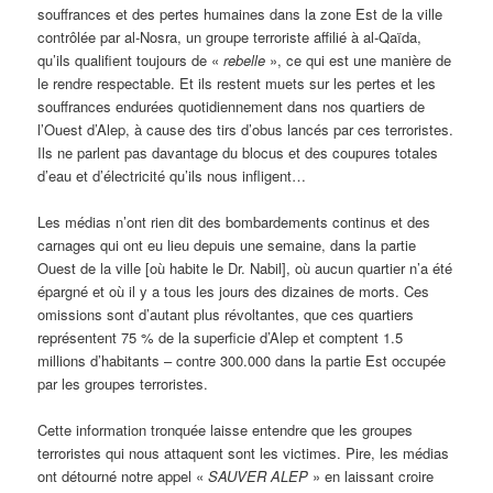
souffrances et des pertes humaines dans la zone Est de la ville
contrôlée par al-Nosra, un groupe terroriste affilié à al-Qaïda,
qu’ils qualifient toujours de «
rebelle
», ce qui est une manière de
le rendre respectable. Et ils restent muets sur les pertes et les
souffrances endurées quotidiennement dans nos quartiers de
l’Ouest d’Alep, à cause des tirs d’obus lancés par ces terroristes.
Ils ne parlent pas davantage du blocus et des coupures totales
d’eau et d’électricité qu’ils nous infligent…
Les médias n’ont rien dit des bombardements continus et des
carnages qui ont eu lieu depuis une semaine, dans la partie
Ouest de la ville [où habite le Dr. Nabil], où aucun quartier n’a été
épargné et où il y a tous les jours des dizaines de morts. Ces
omissions sont d’autant plus révoltantes, que ces quartiers
représentent 75 % de la superficie d’Alep et comptent 1.5
millions d’habitants – contre 300.000 dans la partie Est occupée
par les groupes terroristes.
Cette information tronquée laisse entendre que les groupes
terroristes qui nous attaquent sont les victimes. Pire, les médias
ont détourné notre appel «
SAUVER ALEP
» en laissant croire