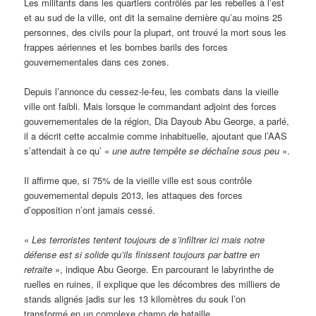
Les militants dans les quartiers contrôlés par les rebelles à l’est
et au sud de la ville, ont dit la semaine dernière qu’au moins 25
personnes, des civils pour la plupart, ont trouvé la mort sous les
frappes aériennes et les bombes barils des forces
gouvernementales dans ces zones.
Depuis l’annonce du cessez-le-feu, les combats dans la vieille
ville ont faibli. Mais lorsque le commandant adjoint des forces
gouvernementales de la région, Dia Dayoub Abu George, a parlé,
il a décrit cette accalmie comme inhabituelle, ajoutant que l’AAS
s’attendait à ce qu’ «
une autre tempête se déchaîne sous peu
».
Il affirme que, si 75% de la vieille ville est sous contrôle
gouvernemental depuis 2013, les attaques des forces
d’opposition n’ont jamais cessé.
«
Les terroristes tentent toujours de s’infiltrer ici mais notre
défense est si solide qu’ils finissent toujours par battre en
retraite
», indique Abu George. En parcourant le labyrinthe de
ruelles en ruines, il explique que les décombres des milliers de
stands alignés jadis sur les 13 kilomètres du souk l’on
transformé en un complexe champ de bataille.