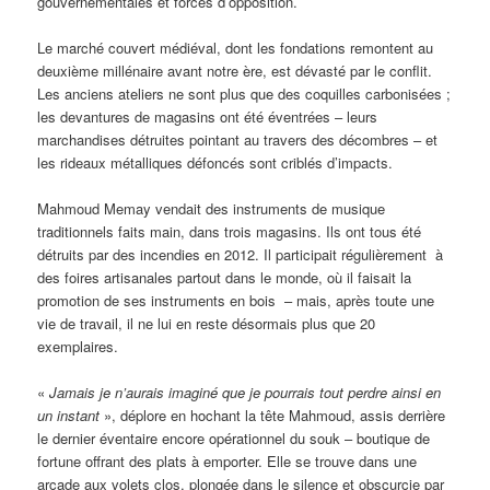
gouvernementales et forces d’opposition.
Le marché couvert médiéval, dont les fondations remontent au
deuxième millénaire avant notre ère, est dévasté par le conflit.
Les anciens ateliers ne sont plus que des coquilles carbonisées ;
les devantures de magasins ont été éventrées – leurs
marchandises détruites pointant au travers des décombres – et
les rideaux métalliques défoncés sont criblés d’impacts.
Mahmoud Memay vendait des instruments de musique
traditionnels faits main, dans trois magasins. Ils ont tous été
détruits par des incendies en 2012. Il participait régulièrement à
des foires artisanales partout dans le monde, où il faisait la
promotion de ses instruments en bois – mais, après toute une
vie de travail, il ne lui en reste désormais plus que 20
exemplaires.
«
Jamais je n’aurais imaginé que je pourrais tout perdre ainsi en
un instant
», déplore en hochant la tête Mahmoud, assis derrière
le dernier éventaire encore opérationnel du souk – boutique de
fortune offrant des plats à emporter. Elle se trouve dans une
arcade aux volets clos, plongée dans le silence et obscurcie par