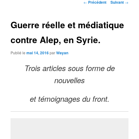
Navigation
←
Précédent
Suivant
→
des
articles
Guerre réelle et médiatique
contre Alep, en Syrie.
Publié le
mai 14, 2016
par
Wayan
Trois articles sous forme de
nouvelles
et témoignages du front.