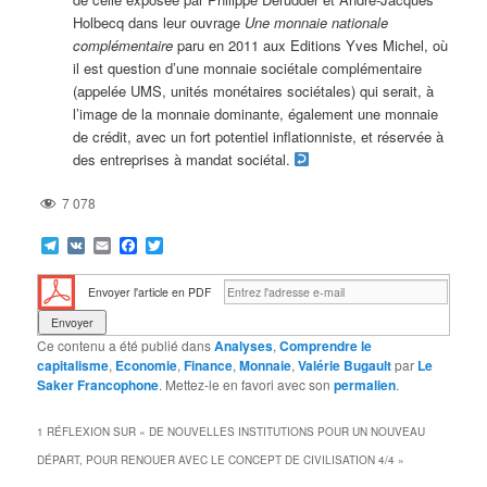
Holbecq dans leur ouvrage
Une monnaie nationale
complémentaire
paru en 2011 aux Editions Yves Michel, où
il est question d’une monnaie sociétale complémentaire
(appelée UMS, unités monétaires sociétales) qui serait, à
l’image de la monnaie dominante, également une monnaie
de crédit, avec un fort potentiel inflationniste, et réservée à
des entreprises à mandat sociétal.
7 078
Telegram
VK
Email
Facebook
Twitter
Envoyer l'article en PDF
Ce contenu a été publié dans
Analyses
,
Comprendre le
capitalisme
,
Economie
,
Finance
,
Monnaie
,
Valérie Bugault
par
Le
Saker Francophone
. Mettez-le en favori avec son
permalien
.
1 RÉFLEXION SUR «
DE NOUVELLES INSTITUTIONS POUR UN NOUVEAU
DÉPART, POUR RENOUER AVEC LE CONCEPT DE CIVILISATION 4/4
»