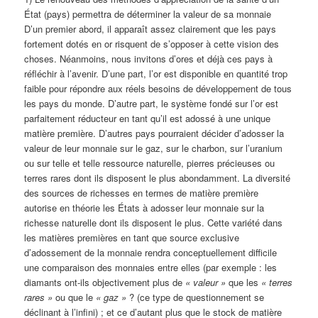
État (pays) permettra de déterminer la valeur de sa monnaie
D’un premier abord, il apparaît assez clairement que les pays
fortement dotés en or risquent de s’opposer à cette vision des
choses. Néanmoins, nous invitons d’ores et déjà ces pays à
réfléchir à l’avenir. D’une part, l’or est disponible en quantité trop
faible pour répondre aux réels besoins de développement de tous
les pays du monde. D’autre part, le système fondé sur l’or est
parfaitement réducteur en tant qu’il est adossé à une unique
matière première. D’autres pays pourraient décider d’adosser la
valeur de leur monnaie sur le gaz, sur le charbon, sur l’uranium
ou sur telle et telle ressource naturelle, pierres précieuses ou
terres rares dont ils disposent le plus abondamment. La diversité
des sources de richesses en termes de matière première
autorise en théorie les États à adosser leur monnaie sur la
richesse naturelle dont ils disposent le plus. Cette variété dans
les matières premières en tant que source exclusive
d’adossement de la monnaie rendra conceptuellement difficile
une comparaison des monnaies entre elles (par exemple : les
diamants ont-ils objectivement plus de
« valeur »
que les
« terres
rares »
ou que le
« gaz »
? (ce type de questionnement se
déclinant à l’infini) ; et ce d’autant plus que le stock de matière