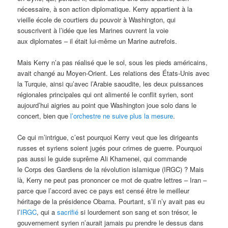
nécessaire, à son action diplomatique. Kerry appartient à la
vieille école de courtiers du pouvoir à Washington, qui
souscrivent à l’idée que les Marines ouvrent la voie
aux diplomates – il était lui-même un Marine autrefois.
Mais Kerry n’a pas réalisé que le sol, sous les pieds américains,
avait changé au Moyen-Orient. Les relations des États-Unis avec
la Turquie, ainsi qu’avec l’Arabie saoudite, les deux puissances
régionales principales qui ont alimenté le conflit syrien, sont
aujourd’hui aigries au point que Washington joue solo dans le
concert, bien que
l’orchestre ne suive plus la mesure
.
Ce qui m’intrigue, c’est pourquoi Kerry veut que les dirigeants
russes et syriens soient jugés pour crimes de guerre. Pourquoi
pas aussi le guide suprême Ali Khamenei, qui commande
le Corps des Gardiens de la révolution islamique (IRGC) ? Mais
là, Kerry ne peut pas prononcer ce mot de quatre lettres – Iran –
parce que l’accord avec ce pays est censé être le meilleur
héritage de la présidence Obama. Pourtant, s’il n’y avait pas eu
l’
IRGC
, qui a
sacrifié
si lourdement son sang et son trésor, le
gouvernement syrien n’aurait jamais pu prendre le dessus dans