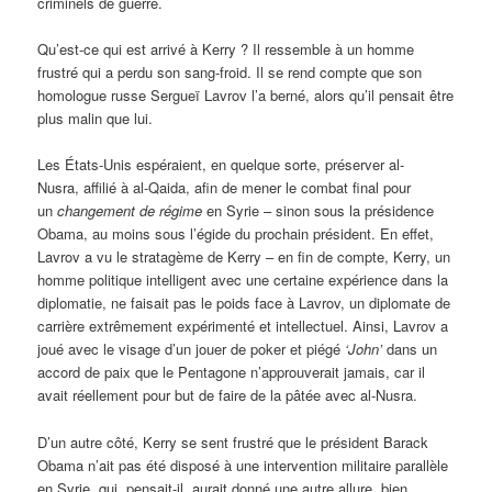
criminels de guerre.
Qu’est-ce qui est arrivé à Kerry ? Il ressemble à un homme
frustré qui a perdu son sang-froid. Il se rend compte que son
homologue russe Sergueï Lavrov l’a berné, alors qu’il pensait être
plus malin que lui.
Les États-Unis espéraient, en quelque sorte, préserver al-
Nusra, affilié à al-Qaida, afin de mener le combat final pour
un
changement de régime
en Syrie – sinon sous la présidence
Obama, au moins sous l’égide du prochain président. En effet,
Lavrov a vu le stratagème de Kerry – en fin de compte, Kerry, un
homme politique intelligent avec une certaine expérience dans la
diplomatie, ne faisait pas le poids face à Lavrov, un diplomate de
carrière extrêmement expérimenté et intellectuel. Ainsi, Lavrov a
joué avec le visage d’un jouer de poker et piégé
‘John’
dans un
accord de paix que le Pentagone n’approuverait jamais, car il
avait réellement pour but de faire de la pâtée avec al-Nusra.
D’un autre côté, Kerry se sent frustré que le président Barack
Obama n’ait pas été disposé à une intervention militaire parallèle
en Syrie, qui, pensait-il, aurait donné une autre allure, bien