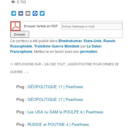
5 703
Telegram
VK
Email
Facebook
Twitter
Envoyer l'article en PDF
Ce contenu a été publié dans
Bhadrakumar
,
Etats-Unis
,
Russie
,
Russophobie
,
Troisième Guerre Mondiale
par
Le Saker
Francophone
. Mettez-le en favori avec son
permalien
.
11 RÉFLEXIONS SUR «
ÇA OSE TOUT : JUGER POUTINE POUR CRIMES DE
GUERRE…
»
Ping :
GÉOPOLITIQUE 17 | Pearltrees
Ping :
GÉOPOLITIQUE 17 | Pearltrees
Ping :
Les USA ou SAM le POULPE 6 | Pearltrees
Ping :
RUSSIE et POUTINE 4 | Pearltrees