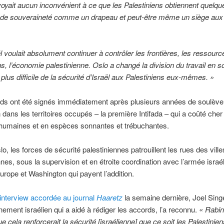
oyait aucun inconvénient à ce que les Palestiniens obtiennent quelqu
s de souveraineté comme un drapeau et peut-être même un siège aux
l voulait absolument continuer à contrôler les frontières, les ressour
ns, l’économie palestinienne. Oslo a changé la division du travail en so
a plus difficile de la sécurité d’Israël aux Palestiniens eux-mêmes. »
ds ont été signés immédiatement après plusieurs années de soulèv
n dans les territoires occupés – la première Intifada – qui a coûté cher 
 humaines et en espèces sonnantes et trébuchantes.
o, les forces de sécurité palestiniennes patrouillent les rues des ville
nnes, sous la supervision et en étroite coordination avec l’armée israé
Europe et Washington qui payent l’addition.
interview accordée au journal
Haaretz
la semaine dernière, Joel Singe
ement israélien qui a aidé à rédiger les accords, l’a reconnu.
« Rabin
 cela renforcerait la sécurité [israélienne] que ce soit les Palestinien