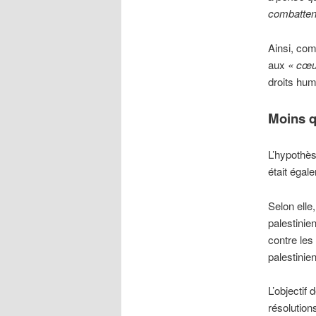
combatten
Ainsi, co
aux
« cœu
droits hum
Moins q
L’hypothès
était égal
Selon elle,
palestinien
contre les 
palestinien
L’objectif
résolution