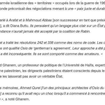
 l’armée israélienne des
« territoires »
occupés lors de la guerre de 196
conde préconisait des négociations menant à une
« paix juste et durab
parlé à Arafat et à Mahmoud Abbas
[son successeur en tant que prési
], a dit Diana Buttu.
Ils pensaient qu’un langage plus clair sur un État 
endance n’aurait jamais été accepté par la coalition de Rabin.
at a traité les résolutions 242 et 338 comme des noms de code. Les d
s ont qualifié Oslo de ‘
gentleman’s agreement’
. Leur approche a été 
e a été inconséquente. Ils se sont comporté comme des amateurs. »
 Ghanem, un professeur de politique de l’Université de Haïfa, expert
me palestinien, les dirigeants palestiniens étaient conscients depuis l
e les laisserait pas avoir un véritable État.
 mémoires, Ahmed Qurei [l’un des principaux architectes d’Oslo du 
n] a reconnu qu’il avait reçu un choc lorsqu’il a commencé à rencontre
e »
, a noté Ghanem.