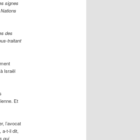
es signes
 Nations
ces des
us-traitant
ement
à Israël
s
lienne. Et
r, l’avocat
,
a-t-il dit,
s qui