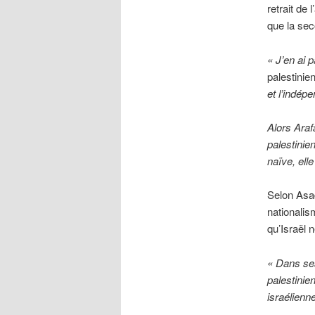
retrait de
que la se
« J’en ai 
palestinien
et l’indép
Alors Araf
palestinien
naïve, ell
Selon Asad
nationalis
qu’Israël n
« Dans ses
palestinie
israélienn