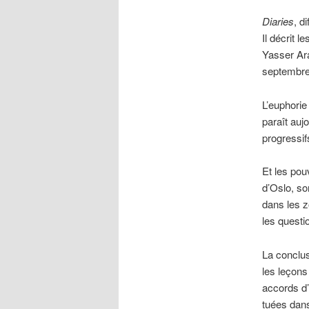
Diaries
, d
Il décrit 
Yasser Ara
septembre
L’euphorie
paraît aujo
progressif
Et les pou
d’Oslo, so
dans les z
les questi
La conclus
les leçons
accords d’
tuées dans