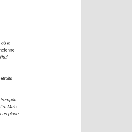
 où le
ancienne
’hui
étroits
é trompés
 fin. Mais
is en place