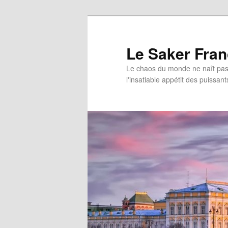
Aller
au
contenu
Le Saker Fra
principal
Le chaos du monde ne naît pas 
l'insatiable appétit des puissant