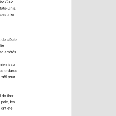
he Oslo
États-Unis.
alestinien
t de siècle
its
te arrêtés.
nien issu
des ordures
raël pour
 de tirer
 paix, les
 ont été