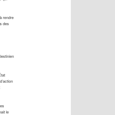
 à rendre
ns des
lestinien
État
 d’action
t
tes
ait le