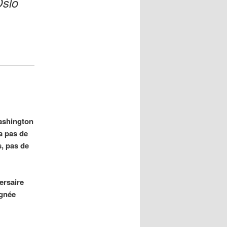
Oslo
ashington
ra pas de
, pas de
ersaire
ignée