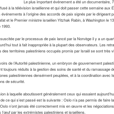
Le plus important événement a été un documentaire,
T
iffusé à la télévision israélienne et qui doit passer cette semaine aux 
les événements à l’origine des accords de paix signés par le dirigeant p
fat et le Premier ministre israélien Yitzhak Rabin, à Washington le 13
 1993.
 suscitée par le processus de paix lancé par la Norvège il y a un quar
urd’hui tout à fait inappropriée à la plupart des observateurs. Les retra
s des territoires palestiniens occupés promis par Israël se sont très vi
voirs de l’Autorité palestinienne, un embryon de gouvernement palesti
nt toujours réduits à la gestion des soins de santé et du ramassage 
ones palestiniennes densément peuplées, et à la coordination avec Is
ons de sécurité.
ion à laquelle aboutissent généralement ceux qui essaient aujourd’hui
 de ce qui s’est passé est la suivante : Oslo n’a pas permis de faire la
Oslo n’ont jamais été correctement mis en œuvre et les négociations
 l’œuf par les extrémistes palestiniens et israéliens.