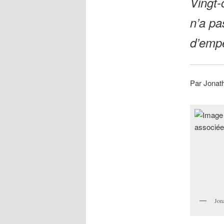
Vingt-
n’a pa
d’empê
Par Jonat
Jon