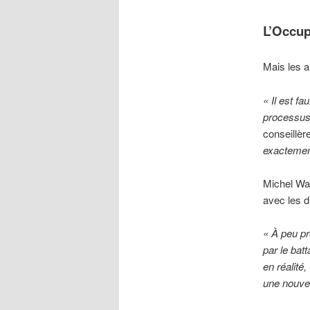
L’Occup
Mais les a
« Il est fa
processus 
conseillère
exactement
Michel War
avec les d
« À peu pr
par le bat
en réalité
une nouvell