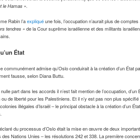
t le Hamas ».
mme Rabin l’a
expliqué
une fois, l’occupation n’aurait plus de comptes
rs tendres »
de la Cour suprême israélienne et des militants israélie
ains.
u’un État
e communément admise qu’Oslo conduirait à la création d’un État pa
ement fausse, selon Diana Buttu.
 nulle part dans les accords il n’est fait mention de l’occupation, d’un 
 ou de liberté pour les Palestiniens. Et il n’y est pas non plus spécifié
colonies illégales d’Israël – le principal obstacle à la création d’un Éta
.
 déclaré du processus d’Oslo était la mise en œuvre de deux importan
s des Nations Unies – les résolutions 242 et 338. La première concern