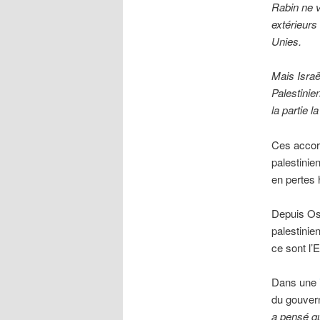
Rabin ne v
extérieur
Unies.
Mais Israë
Palestinie
la partie l
Ces accor
palestinie
en pertes
Depuis Osl
palestinie
ce sont l’
Dans une
du gouvern
a pensé que