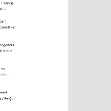
7, tandis
le »
.
dent
palestinien
irigeants
plus que
 en
e début
côté
r l’équipe