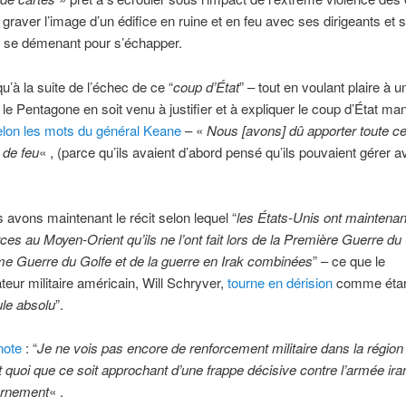
 graver l’image d’un édifice en ruine et en feu avec ses dirigeants et 
 se démenant pour s’échapper.
u’à la suite de l’échec de ce “
coup d’État
” – tout en voulant plaire à u
 le Pentagone en soit venu à justifier et à expliquer le coup d’État m
elon les mots du général Keane
– «
Nous [avons] dû apporter toute ce
 de feu
« , (parce qu’ils avaient d’abord pensé qu’ils pouvaient gérer a
s avons maintenant le récit selon lequel “
les États-Unis ont maintenan
rces au Moyen-Orient qu’ils ne l’ont fait lors de la Première Guerre du
e Guerre du Golfe et de la guerre en Irak combinées
” – ce que le
ur militaire américain, Will Schryver,
tourne en dérision
comme étan
ule absolu
”.
note
: “
Je ne vois pas encore de renforcement militaire dans la région
t quoi que ce soit approchant d’une frappe décisive contre l’armée ira
ernement
« .