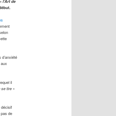
 «
l’Art de
début.
es
rement
selon
ette
 d’anxiété
 aux
equel il
n se tire
»
 décisif
t pas de