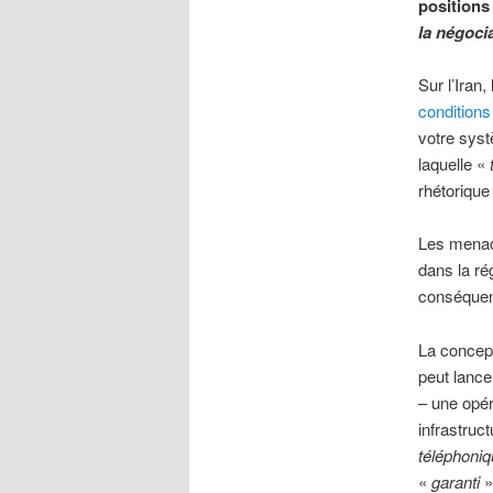
positions
la n
égoci
Sur l’Iran
conditions
votre syst
laquelle «
rhétorique
Les menac
dans la ré
conséque
La concept
peut lance
– une opér
infrastruc
téléphoni
«
garanti
»