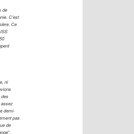
s de
nie. C’est
sière. Ce
 USS
350
ppent
, ni
avions
t des
s assez
ne demi-
lement pas
que de
lange
”.