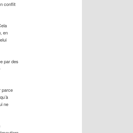
n conflit
Cela
u, en
lui
ée par des
e
r parce
 qu’à
ui ne
n
 émeutiers,