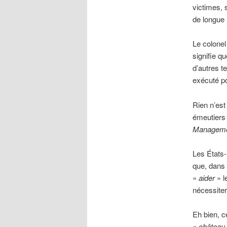
victimes, 
de longue 
Le colone
signifie q
d’autres t
exécuté p
Rien n’est
émeutiers 
Manageme
Les États-
que, dans 
«
aider
» l
nécessiter
Eh bien, ce
«
château 