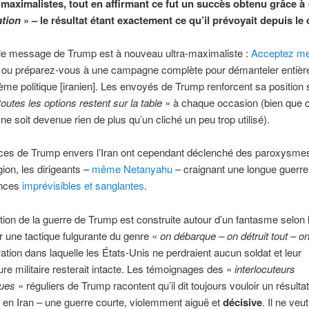
 maximalistes, tout en affirmant ce fut un succès obtenu grâce à
ation
» – le résultat étant exactement ce qu’il prévoyait depuis le 
, le message de Trump est à nouveau ultra-maximaliste :
Acceptez m
ou préparez-vous à une campagne complète pour démanteler entiè
ème politique [iranien]. Les envoyés de Trump renforcent sa position 
toutes les options restent sur la table
» à chaque occasion (bien que c
 ne soit devenue rien de plus qu’un cliché un peu trop utilisé).
es de Trump envers l’Iran ont cependant déclenché des paroxysmes
gion, les dirigeants –
même Netanyahu
– craignant une longue guerre
nces
imprévisibles et sanglantes
.
ion de la guerre de Trump est construite autour d’un fantasme selon l
r une tactique fulgurante du genre «
on d
ébarque – on d
étruit tout – o
ation dans laquelle les États-Unis ne perdraient aucun soldat et leur
ture militaire resterait intacte. Les témoignages des «
interlocuteurs
ques
» réguliers de Trump racontent qu’il dit toujours vouloir un résultat
 en Iran – une guerre courte, violemment aiguë et
décisive
. Il ne veu