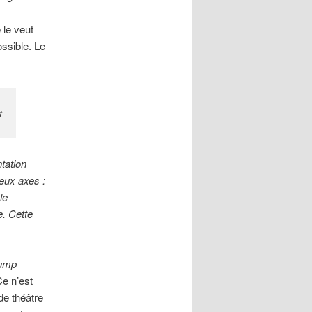
le veut
ssible. Le
t
ntation
deux axes :
le
e. Cette
ump
Ce n’est
de théâtre