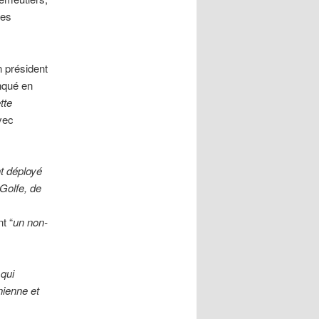
ses
n président
anqué en
tte
vec
t déployé
 Golfe, de
t “
un non-
 qui
nienne et