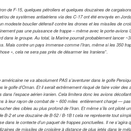
on de F-15, quelques pétroliers et quelques douzaines de cargaison
et/ou de systèmes antiaériens via des C-17 ont été envoyés en Jorda
n modeste bouclier défensif contre les drones et les missiles de croi
tainement pas une puissance de frappe – même avec le porte-avions
d dans le groupe. Au total, la Marine pourrait probablement lancer ~
. Mais contre un pays immense comme l’Iran, même si les 350 fra
hose », cela ne sera pas près de désarmer les Iraniens
”.
 américaine ne va absolument PAS s’aventurer dans le golfe Persique
le golfe d’Oman. Et il serait extrêmement risqué de faire voler des 
urs dans l’espace aérien iranien. Cela limitera donc les avions d
écollan
ons à leur rayon de combat de ~ 600 miles entièrement chargé — pa
toucher des cibles au plus profond de l’Iran. Et même s’ils ont piloté u
e B-2 et une douzaine de B-52 / B-1B t cela ne représente tout simp
e dans le contexte d’un paquet de frappes ponctuelles. Il ne s’agira 
izaines de missiles de croisière à distance de plus jetés dans le mé