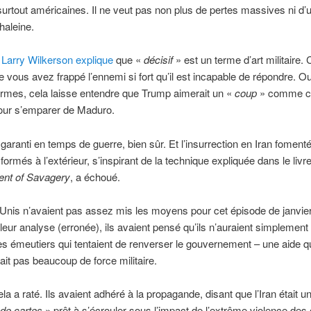
surtout américaines. Il ne veut pas non plus de pertes massives ni d’u
haleine.
l
Larry Wilkerson explique
que «
décisif
» est un terme d’art militaire. 
ue vous avez frappé l’ennemi si fort qu’il est incapable de répondre. O
ermes, cela laisse entendre que Trump aimerait un «
coup
» comme ce
our s’emparer de Maduro.
 garanti en temps de guerre, bien sûr. Et l’insurrection en Iran foment
formés à l’extérieur, s’inspirant de la technique expliquée dans le livr
nt of Savagery
, a échoué.
Unis n’avaient pas assez mis les moyens pour cet épisode de janvie
leur analyse (erronée), ils avaient pensé qu’ils n’auraient simplement
es émeutiers qui tentaient de renverser le gouvernement – une aide q
ait pas beaucoup de force militaire.
la a raté. Ils avaient adhéré à la propagande, disant que l’Iran était u
de cartes
» prêt à s’écrouler sous l’impact de l’extrême violence des