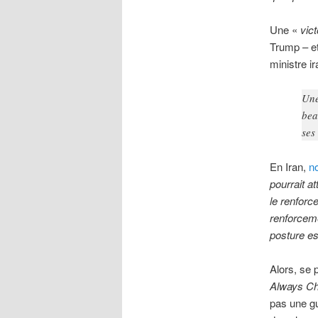
Une «
vict
Trump – et
ministre i
Une
bea
ses
En Iran,
n
pourrait a
le renforc
renforceme
posture es
Alors, se 
Always Ch
pas une gu