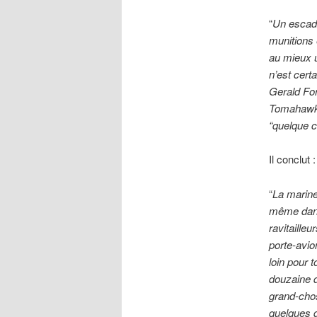
“
Un escadr
munitions 
au mieux u
n’est cer
Gerald For
Tomahawks
“quelque c
Il conclut :
“
La marine
même dans 
ravitaille
porte-avi
loin pour 
douzaine d
grand-chos
quelques d