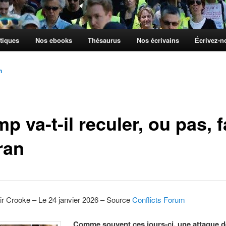
tiques
Nos ebooks
Thésaurus
Nos écrivains
Écrivez-
n
p va-t-il reculer, ou pas, 
Iran
ir Crooke – Le 24 janvier 2026 – Source
Conflicts Forum
Comme souvent ces jours-ci, une attaque d