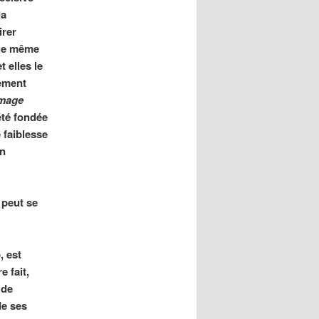
la
irer
e même
t elles le
lement
image
été fondée
 faiblesse
en
 peut se
, est
e fait,
 de
de ses