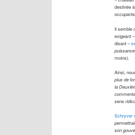
destinée à
occupants
Il semble q
exigeant –
disant –
s
puissance
moins).
Ainsi, nou
plus de fo
la Deuxièm
commentate
sens ridic
Schryver 
permettrai
son gouv