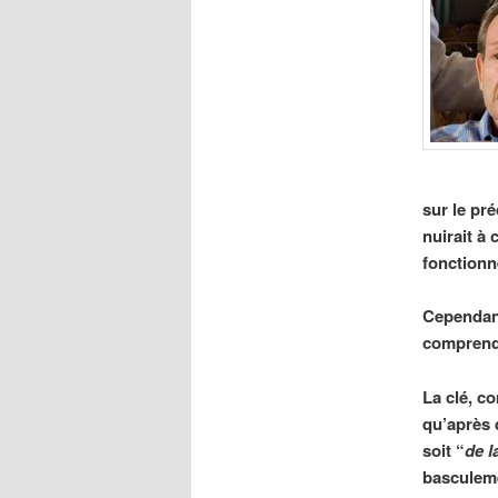
sur le pr
nuirait à
fonctionn
Cependant,
comprendr
La clé, 
qu’après 
soit “
de l
basculeme