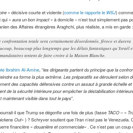
oire
» décisive courte et violente (
comme le rapporte le
WSJ
) comme 
 qui «
aura un bon impact
» à domicile – n’est tout simplement pas po
ranien des Affaires étrangères Araghchi, plus réaliste, a mis en garde :
 confrontation totale sera certainement désordonnée, féroce et durera
ucoup, beaucoup plus longtemps que les délais fantastiques qu’Israël e
 mandataires tentent de faire croire à la Maison Blanche.
ote Ibrahim Al-Amine
, “
les dirigeants partent du principe que la confro
tteindre sa forme la plus extrême. Les préparatifs se déroulent selon 
ement des capacités défensives contre un assaut à grande échelle et 
nt de la sécurité intérieure pour empêcher la déstabilisation intérieur
t maintenant visible dans tout le pays
”.
pourrait-il que Trump se dégonfle une fois de plus (fasse
TACO
– «
Tr
ickens Out
« ) ? Schryver soutient que l’Iran n’est pas le Venezuela. 
erre financière «
douani
ère et commerciale
« . Ce n’est pas un coup 