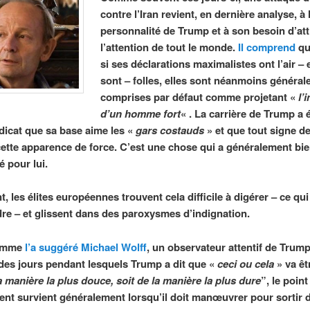
contre l’Iran revient, en dernière analyse, à 
personnalité de Trump et à son besoin d’att
l’attention de tout le monde.
Il comprend
qu
si ses déclarations maximalistes ont l’air – e
sont – folles, elles sont néanmoins généra
comprises par défaut comme projetant «
l’
d’un homme fort
« . La carrière de Trump a 
édicat que sa base aime les «
gars costauds
» et que tout signe de
 cette apparence de force. C’est une chose qui a généralement bi
é pour lui.
 les élites européennes trouvent cela difficile à digérer – ce qui
e – et glissent dans des paroxysmes d’indignation.
comme
l’a suggéré Michael Wolff
, un observateur attentif de Trump
des jours pendant lesquels Trump a dit que «
ceci ou cela
» va êtr
a manière la plus douce, soit de la manière la plus dure
”, le point
nt survient généralement lorsqu’il doit manœuvrer pour sortir 