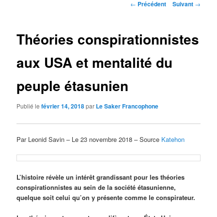
Navigation
←
Précédent
Suivant
→
des
articles
Théories conspirationnistes
aux USA et mentalité du
peuple étasunien
Publié le
février 14, 2018
par
Le Saker Francophone
Par Leonid Savin – Le 23 novembre 2018 – Source
Katehon
L’histoire révèle un intérêt grandissant pour les théories
conspirationnistes au sein de la société étasunienne,
quelque soit celui qu’on y présente comme le conspirateur.