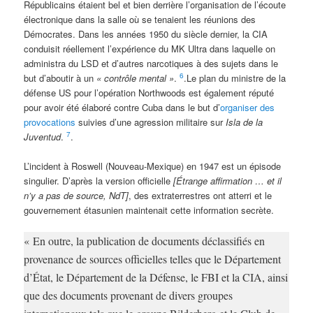
Républicains étaient bel et bien derrière l’organisation de l’écoute
électronique dans la salle où se tenaient les réunions des
Démocrates. Dans les années 1950 du siècle dernier, la CIA
conduisit réellement l’expérience du MK Ultra dans laquelle on
administra du LSD et d’autres narcotiques à des sujets dans le
6
but d’aboutir à un
« contrôle mental »
.
.Le plan du ministre de la
défense US pour l’opération Northwoods est également réputé
pour avoir été élaboré contre Cuba dans le but d’
organiser des
provocations
suivies d’une agression militaire sur
Isla de la
7
Juventud
.
.
L’incident à Roswell (Nouveau-Mexique) en 1947 est un épisode
singulier. D’après la version officielle
[Étrange affirmation … et il
n’y a pas de source, NdT]
, des extraterrestres ont atterri et le
gouvernement étasunien maintenait cette information secrète.
« En outre, la publication de documents déclassifiés en
provenance de sources officielles telles que le Département
d’État, le Département de la Défense, le FBI et la CIA, ainsi
que des documents provenant de divers groupes