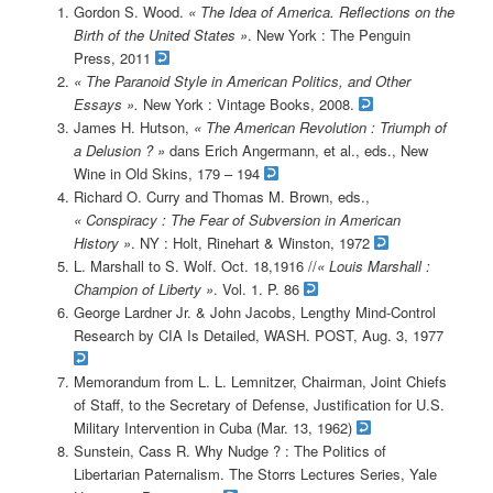
Gordon S. Wood.
«
The Idea of America. Reflections on the
Birth of the United States »
. New York : The Penguin
Press, 2011
«
The Paranoid Style in American Politics, and Other
Essays ».
New York : Vintage Books, 2008.
James H. Hutson,
« The American Revolution : Triumph of
a Delusion ? »
dans Erich Angermann, et al., eds., New
Wine in Old Skins, 179 – 194
Richard O. Curry and Thomas M. Brown, eds.,
« Conspiracy : The Fear of Subversion in American
History »
. NY : Holt, Rinehart & Winston, 1972
L. Marshall to S. Wolf. Oct. 18,1916 //
«
Louis Marshall :
Champion of Liberty »
. Vol. 1. P. 86
George Lardner Jr. & John Jacobs, Lengthy Mind-Control
Research by CIA Is Detailed, WASH. POST, Aug. 3, 1977
Memorandum from L. L. Lemnitzer, Chairman, Joint Chiefs
of Staff, to the Secretary of Defense, Justification for U.S.
Military Intervention in Cuba (Mar. 13, 1962)
Sunstein, Cass R. Why Nudge ? : The Politics of
Libertarian Paternalism. The Storrs Lectures Series, Yale