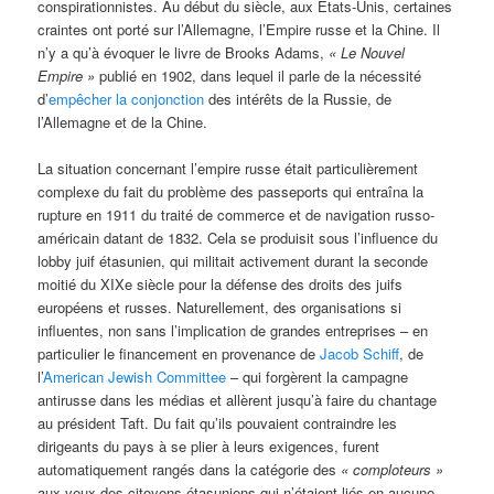
conspirationnistes. Au début du siècle, aux États-Unis, certaines
craintes ont porté sur l’Allemagne, l’Empire russe et la Chine. Il
n’y a qu’à évoquer le livre de Brooks Adams,
«
Le Nouvel
Empire »
publié en 1902, dans lequel il parle de la nécessité
d’
empêcher la conjonction
des intérêts de la Russie, de
l’Allemagne et de la Chine.
La situation concernant l’empire russe était particulièrement
complexe du fait du problème des passeports qui entraîna la
rupture en 1911 du traité de commerce et de navigation russo-
américain datant de 1832. Cela se produisit sous l’influence du
lobby juif étasunien, qui militait activement durant la seconde
moitié du XIXe siècle pour la défense des droits des juifs
européens et russes. Naturellement, des organisations si
influentes, non sans l’implication de grandes entreprises – en
particulier le financement en provenance de
Jacob Schiff
, de
l’
American Jewish Committee
– qui forgèrent la campagne
antirusse dans les médias et allèrent jusqu’à faire du chantage
au président Taft. Du fait qu’ils pouvaient contraindre les
dirigeants du pays à se plier à leurs exigences, furent
automatiquement rangés dans la catégorie des
« comploteurs »
aux yeux des citoyens étasuniens qui n’étaient liés en aucune