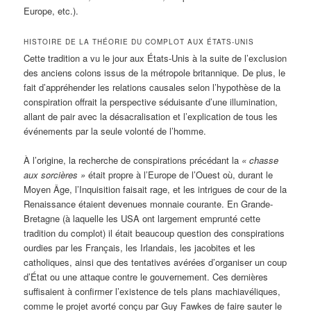
Europe, etc.).
HISTOIRE DE LA THÉORIE DU COMPLOT AUX ÉTATS-UNIS
Cette tradition a vu le jour aux États-Unis à la suite de l’exclusion
des anciens colons issus de la métropole britannique. De plus, le
fait d’appréhender les relations causales selon l’hypothèse de la
conspiration offrait la perspective séduisante d’une illumination,
allant de pair avec la désacralisation et l’explication de tous les
événements par la seule volonté de l’homme.
À l’origine, la recherche de conspirations précédant la
« chasse
aux sorcières »
était propre à l’Europe de l’Ouest où, durant le
Moyen Âge, l’Inquisition faisait rage, et les intrigues de cour de la
Renaissance étaient devenues monnaie courante. En Grande-
Bretagne (à laquelle les USA ont largement emprunté cette
tradition du complot) il était beaucoup question des conspirations
ourdies par les Français, les Irlandais, les jacobites et les
catholiques, ainsi que des tentatives avérées d’organiser un coup
d’État ou une attaque contre le gouvernement. Ces dernières
suffisaient à confirmer l’existence de tels plans machiavéliques,
comme le projet avorté conçu par Guy Fawkes de faire sauter le