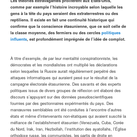
Les théories extravagantes prolifèrent aux États-Unis,
comme par exemple l’histoire incroyable selon laquelle les
gens à la tête du pays seraient des extraterrestres ou des
reptiliens. Il existe en fait une continuité historique qui
confirme que la conscience étasunienne, que ce soit celle de
la classe moyenne, des fermiers ou des cercles
politiques
influents
, est profondément imprégnée de l’idée de complot.
À titre d’exemple, de par leur mentalité conspirationniste, les
démocrates et les mondialistes ont multiplié les déclarations
selon lesquelles la Russie aurait régulièrement perpétré des
attaques informatiques qui auraient pesé sur le résultat de la
campagne électorale étasunienne. Des savants et des experts
politiques issus de divers groupes de réflexion ont élaboré des
discours s’appuyant sur des données pseudoscientifiques
fournies par des gestionnaires expérimentés du pays. Des
manœuvres semblables ont été conduites à l’encontre d’autres
états et même d’intervenants non-étatiques qui avaient suscité la
méfiance de l’establishment étasunien (Venezuela, Cuba, Corée
du Nord, Irak, Iran, Hezbollah, l’institution des ayatollahs, l’Église
orthodoxe russe, les communistes, les partis de droite en