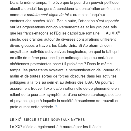
Dans le même temps, il relève que la peur d’un pouvoir politique
abusif a conduit les gens à considérer la conspiration américaine
comme
« parfaitement digne de foi »
au moins jusqu’aux
environs des années 1830. Par la suite, l’attention s’est reportée
sur les organisations non-gouvernementales et les groupes tels
3
e
que les francs-maçons et l’Église catholique romaine.
. Au XIX
siècle, des craintes autour de diverses conspirations unifièrent
divers groupes à travers les États-Unis. Si Abraham Lincoln
croyait aux activités subversives imaginaires, en quoi le fait qu’il
en aille de même pour une ligue antimaçonnique ou certaines
obédiences protestantes pose-t-il problème ? Dans le même
temps, les protestants voyaient la personnification de l’œuvre du
malin et de toutes sortes de forces obscures dans les activités
politiques à la fois au sein et au dehors des USA. On pourrait
assurément trouver l’explication rationnelle de ce phénomène en
reliant cette peur aux symptômes d’une sévère surcharge sociale
et psychologique à laquelle la société étasunienne se trouvait en
4
proie durant cette période.
.
E
LE XX
SIÈCLE ET LES NOUVEAUX MYTHES
e
Le XX
siècle a également été marqué par les théories