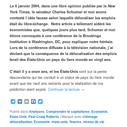
Le 6 janvier 2004, dans une libre opinion publiée par le
New
York Times,
le sénateur Charles Schumer et moi avons
contesté l’idée fausse selon laquelle délocaliser les emplois
était du libre-échange. Notre article a tellement sidéré les
économistes que, quelques jours plus tard, Schumer et moi
étions convoqués à une conférence de la Brookings
Institution à Washington, DC, pour expliquer notre hérésie.
Lors de la conférence diffusée à la télévision nationale, j’ai
déclaré que la conséquence de la délocalisation des emplois
ferait des États-Unis un pays du tiers monde en vingt ans.
C’était il y a onze ans, et les
États-Unis
sont sur la pente
descendante qui les conduit à un statut de pays du tiers monde
avant que les neuf ans restants pour la réalisation de ma
prédiction aient expiré.
Continuer la lecture
→
Telegram
VK
Email
Facebook
Twitter
Publié dans
Analyses
,
Comprendre le capitalisme
,
Economie
,
Etats-Unis
,
Paul Craig Roberts
|
Marqué avec
chômage
,
délocalisation
,
Economie
,
etats-unis
,
finance
,
niveau de vie