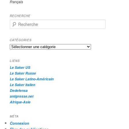
Français
RECHERCHE
R
e
c
h
CATÉGORIES
e
Catégories
r
c
h
LIENS
e
Le Saker US
Le Saker Russe
Le Saker Latino-Américain
Le Saker Italien
Dedefensa
antipresse.net
Afrique-Asie
MÉTA
Connexion