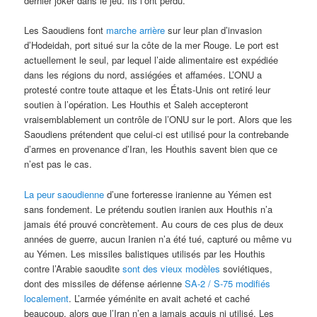
dernier joker dans le jeu. Ils l’ont perdu.
Les Saoudiens font
marche arrière
sur leur plan d’invasion
d’Hodeidah, port situé sur la côte de la mer Rouge. Le port est
actuellement le seul, par lequel l’aide alimentaire est expédiée
dans les régions du nord, assiégées et affamées. L’ONU a
protesté contre toute attaque et les États-Unis ont retiré leur
soutien à l’opération. Les Houthis et Saleh accepteront
vraisemblablement un contrôle de l’ONU sur le port. Alors que les
Saoudiens prétendent que celui-ci est utilisé pour la contrebande
d’armes en provenance d’Iran, les Houthis savent bien que ce
n’est pas le cas.
La peur saoudienne
d’une forteresse iranienne au Yémen est
sans fondement. Le prétendu soutien iranien aux Houthis n’a
jamais été prouvé concrètement. Au cours de ces plus de deux
années de guerre, aucun Iranien n’a été tué, capturé ou même vu
au Yémen. Les missiles balistiques utilisés par les Houthis
contre l’Arabie saoudite
sont des vieux modèles
soviétiques,
dont des missiles de défense aérienne
SA-2 / S-75 modifiés
localement
. L’armée yéménite en avait acheté et caché
beaucoup, alors que l’Iran n’en a jamais acquis ni utilisé. Les