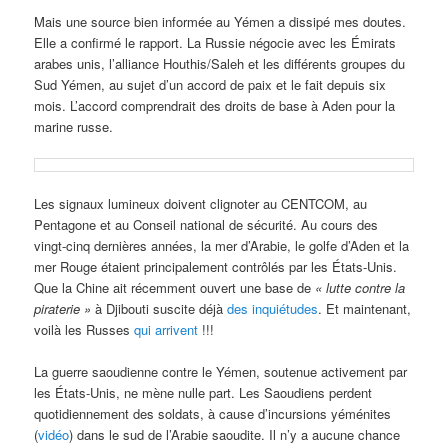
Mais une source bien informée au Yémen a dissipé mes doutes.
Elle a confirmé le rapport. La Russie négocie avec les Émirats
arabes unis, l’alliance Houthis/Saleh et les différents groupes du
Sud Yémen, au sujet d’un accord de paix et le fait depuis six
mois. L’accord comprendrait des droits de base à Aden pour la
marine russe.
Les signaux lumineux doivent clignoter au CENTCOM, au
Pentagone et au Conseil national de sécurité. Au cours des
vingt-cinq dernières années, la mer d’Arabie, le golfe d’Aden et la
mer Rouge étaient principalement contrôlés par les États-Unis.
Que la Chine ait récemment ouvert une base de
« lutte contre la
piraterie »
à Djibouti suscite déjà
des inquiétudes
. Et maintenant,
voilà les Russes
qui arrivent
!!!
La guerre saoudienne contre le Yémen, soutenue activement par
les États-Unis, ne mène nulle part. Les Saoudiens perdent
quotidiennement des soldats, à cause d’incursions yéménites
(
vidéo
) dans le sud de l’Arabie saoudite. Il n’y a aucune chance