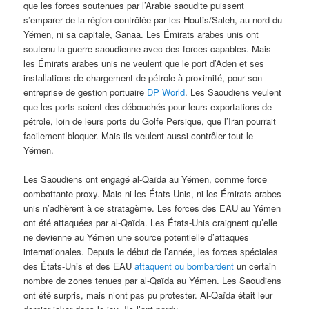
que les forces soutenues par l’Arabie saoudite puissent
s’emparer de la région contrôlée par les Houtis/Saleh, au nord du
Yémen, ni sa capitale, Sanaa. Les Émirats arabes unis ont
soutenu la guerre saoudienne avec des forces capables. Mais
les Émirats arabes unis ne veulent que le port d’Aden et ses
installations de chargement de pétrole à proximité, pour son
entreprise de gestion portuaire
DP World
. Les Saoudiens veulent
que les ports soient des débouchés pour leurs exportations de
pétrole, loin de leurs ports du Golfe Persique, que l’Iran pourrait
facilement bloquer. Mais ils veulent aussi contrôler tout le
Yémen.
Les Saoudiens ont engagé al-Qaïda au Yémen, comme force
combattante proxy. Mais ni les États-Unis, ni les Émirats arabes
unis n’adhèrent à ce stratagème. Les forces des EAU au Yémen
ont été attaquées par al-Qaïda. Les États-Unis craignent qu’elle
ne devienne au Yémen une source potentielle d’attaques
internationales. Depuis le début de l’année, les forces spéciales
des États-Unis et des EAU
attaquent ou bombardent
un certain
nombre de zones tenues par al-Qaïda au Yémen. Les Saoudiens
ont été surpris, mais n’ont pas pu protester. Al-Qaïda était leur