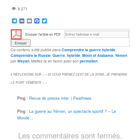
8 271
Telegram
VK
Email
Facebook
Twitter
Envoyer l'article en PDF
Ce contenu a été publié dans
Comprendre la guerre hybride
,
Comprendre la Russie
,
Guerre
,
hybride
,
Moon of Alabama
,
Yémen
par
Wayan
. Mettez-le en favori avec son
permalien
.
2 RÉFLEXIONS SUR «
« SI VOUS PRENEZ L’EST DE LA SYRIE, JE PRENDRAI
LE PORT YÉMÉNITE »
»
Ping :
Revue de presse inter. | Pearltrees
Ping :
La guerre au Yémen, un spectacle sportif ? – Le
Monde...
Les commentaires sont fermés.