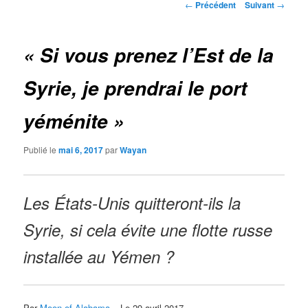
Navigation
←
Précédent
Suivant
→
des
articles
« Si vous prenez l’Est de la
Syrie, je prendrai le port
yéménite »
Publié le
mai 6, 2017
par
Wayan
Les États-Unis quitteront-ils la
Syrie, si cela évite une flotte russe
installée au Yémen ?
Par
Moon of Alabama
– Le 29 avril 2017