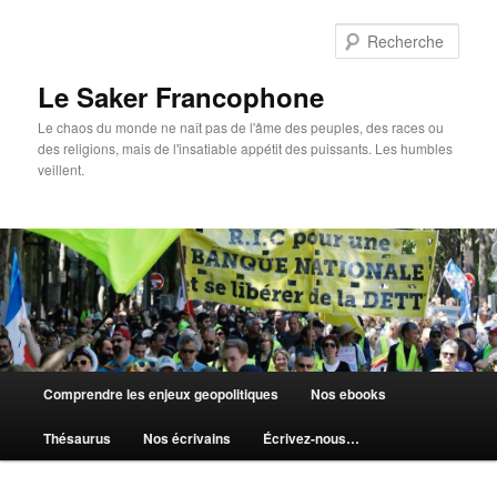
Aller
au
Rech
contenu
principal
Le Saker Francophone
Le chaos du monde ne naît pas de l'âme des peuples, des races ou
des religions, mais de l'insatiable appétit des puissants. Les humbles
veillent.
Menu
Comprendre les enjeux geopolitiques
Nos ebooks
principal
Thésaurus
Nos écrivains
Écrivez-nous…