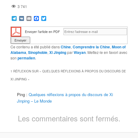
3 741
Telegram
VK
Email
Facebook
Twitter
Envoyer l'article en PDF
Ce contenu a été publié dans
Chine
,
Comprendre la Chine
,
Moon of
Alabama
,
Sinophobie
,
Xi Jinping
par
Wayan
. Mettez-le en favori avec
son
permalien
.
1 RÉFLEXION SUR «
QUELQUES RÉFLEXIONS À PROPOS DU DISCOURS DE
XI JINPING
»
Ping :
Quelques réflexions à propos du discours de Xi
Jinping – Le Monde
Les commentaires sont fermés.