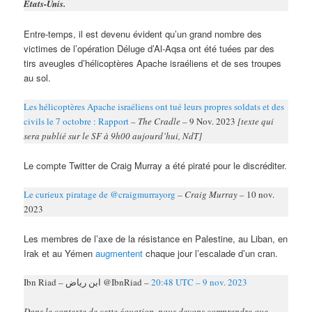
États-Unis.
Entre-temps, il est devenu évident qu’un grand nombre des
victimes de l’opération Déluge d’Al-Aqsa ont été tuées par des
tirs aveugles d’hélicoptères Apache israéliens et de ses troupes
au sol.
Les hélicoptères Apache israéliens ont tué leurs propres soldats et des
civils le 7 octobre : Rapport
– The Cradle –
9 Nov. 2023
[texte qui
sera publié sur le SF à 9h00 aujourd’hui, NdT]
Le compte Twitter de Craig Murray a été piraté pour le discréditer.
Le curieux piratage de @craigmurrayorg
– Craig Murray –
10 nov.
2023
Les membres de l’axe de la résistance en Palestine, au Liban, en
Irak et au Yémen
augmentent
chaque jour l’escalade d’un cran.
Ibn Riad – ابن رياض @IbnRiad –
20:48 UTC – 9 nov. 2023
Dans le contexte de cette équation, nous devons comprendre que