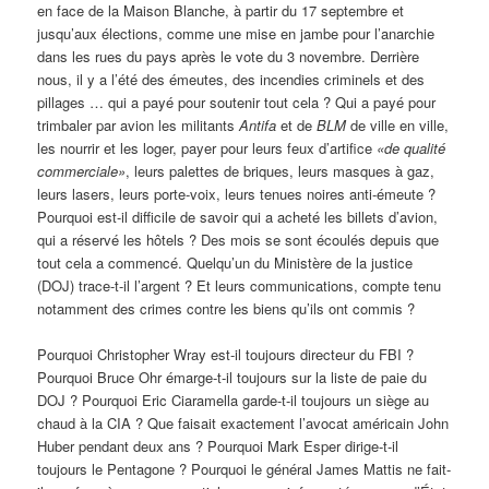
en face de la Maison Blanche, à partir du 17 septembre et
jusqu’aux élections, comme une mise en jambe pour l’anarchie
dans les rues du pays après le vote du 3 novembre. Derrière
nous, il y a l’été des émeutes, des incendies criminels et des
pillages … qui a payé pour soutenir tout cela ? Qui a payé pour
trimbaler par avion les militants
Antifa
et de
BLM
de ville en ville,
les nourrir et les loger, payer pour leurs feux d’artifice
«de qualité
commerciale»
, leurs palettes de briques, leurs masques à gaz,
leurs lasers, leurs porte-voix, leurs tenues noires anti-émeute ?
Pourquoi est-il difficile de savoir qui a acheté les billets d’avion,
qui a réservé les hôtels ? Des mois se sont écoulés depuis que
tout cela a commencé. Quelqu’un du Ministère de la justice
(DOJ) trace-t-il l’argent ? Et leurs communications, compte tenu
notamment des crimes contre les biens qu’ils ont commis ?
Pourquoi Christopher Wray est-il toujours directeur du FBI ?
Pourquoi Bruce Ohr émarge-t-il toujours sur la liste de paie du
DOJ ? Pourquoi Eric Ciaramella garde-t-il toujours un siège au
chaud à la CIA ? Que faisait exactement l’avocat américain John
Huber pendant deux ans ? Pourquoi Mark Esper dirige-t-il
toujours le Pentagone ? Pourquoi le général James Mattis ne fait-