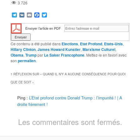
3 726
Telegram
VK
Email
Facebook
Twitter
Envoyer l'article en PDF
Ce contenu a été publié dans
Elections
,
Etat Profond
,
Etats-Unis
,
Hillary Clinton
,
James Howard Kunstler
,
Marxisme Culturel
,
Obama
,
Trump
par
Le Saker Francophone
. Mettez-le en favori avec
son
permalien
.
1 RÉFLEXION SUR «
QUAND IL N’Y A AUCUNE CONSÉQUENCE POUR QUOI
QUE CE SOIT
»
Ping :
L’Etat profond contre Donald Trump : l’impunité ! | A
droite fièrement !
Les commentaires sont fermés.