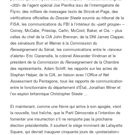
«302»
de l’agent spécial Joe Pientka issu de l’interrogatoire de
Flynn, des milliers de messages texto de Strzok-et-Page, des
vérifications officielles du
Dossier Steele
soumis au tribunal de la
FISA, les communications du FBI à l’intérieur du
«petit groupe»
–
Comey, McCabe, Priestap, Carlin, McCord, Baker, et Cie. – plus
celles du chef de la CIA John Brennan, de la DNI James Clapper,
des sénateurs Burr et Warner à la
Commission du
Renseignement
du Sénat, les communications entre le
«lanceur
d’alerte»
Eric Ciaramella, le colonel Alexander Vindman et le
président de la
Commission du Renseignement
de la Chambre
des représentants, Adam Schiff, les rapports sur les actes de
Stephan Halper, de la CIA, en liaison avec l’
Office of Net
Assessment
du Pentagone, tous les rapports de communication
entre le fonctionnaire du département d’État, Jonathan Winer et
l’ex-espion britannique Christopher Steele …
Et maintenant, comme une fièvre qui arrive à son apogée, vient
la nouvelle, tout fraîche, que le Parti Démocrate a l’intention de
fomenter une insurrection s’il ne remporte pas la prochaine
élection présidentielle. Il soutient le siège imminent de Lafayette
Square, qui devrait inaugurer cinquante jours de
«protestation»