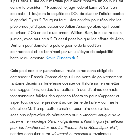
il pas face à une cour martiale pour avoir fomenté un coup d’État
contre le président ? Pourquoi le juge fédéral Emmet Sullivan
conteste-t-il toujours la requête du DOJ de classer l’affaire contre
le général Flynn ? Pourquoi faut-il des années pour résoudre les
problèmes juridiques autour de Julian Assange alors qu’il pourrit
en prison ? Où en est exactement William Barr, le ministre de la
justice, avec tout cela ? Et est-il possible que les efforts de John
Durham pour démêler la pelote géante de la sédition
commencent et se terminent par un plaidoyer de culpabilité
boiteux du lampiste
Kevin Clinesmith
?
Cela peut sembler paranoïaque, mais je me sens obligé de
demander : Barack Obama dirige-t-il une sorte de gouvernement
fantôme depuis sa forteresse cossue de Kalorama, en émettant
des suggestions, ou des instructions, à des dizaines de hauts
fonctionnaires fidèles des agences fédérales pour s’opposer et
saper tout ce qui le président actuel tente de faire – comme le
décret de M. Trump, cette semaine, pour faire cesser les
sessions dépravées de séminaires sur la
«théorie critique de la
race»
et le
«privilège blanc»
organisées à Washington
[et ailleurs
pour les fonctionnaires des institutions de la République, NdT]
par des consultants en
«diversité et inclusion»
royalement