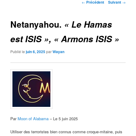
Navigation
←
Précédent
Suivant
→
des
articles
Netanyahou.
« Le Hamas
est ISIS », « Armons ISIS »
Publié le
juin 6, 2025
par
Wayan
Par
Moon of Alabama
– Le 5 juin 2025
Utiliser des terroristes bien connus comme croque-mitaine, puis