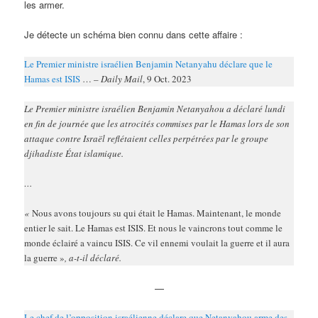
les armer.
Je détecte un schéma bien connu dans cette affaire :
Le Premier ministre israélien Benjamin Netanyahu déclare que le
Hamas est ISIS
… –
Daily Mail
, 9 Oct. 2023
Le Premier ministre israélien Benjamin Netanyahou a déclaré lundi
en fin de journée que les atrocités commises par le Hamas lors de son
attaque contre Israël reflétaient celles perpétrées par le groupe
djihadiste État islamique.
…
«
Nous avons toujours su qui était le Hamas. Maintenant, le monde
entier le sait. Le Hamas est ISIS. Et nous le vaincrons tout comme le
monde éclairé a vaincu ISIS. Ce vil ennemi voulait la guerre et il aura
la guerre »
, a-t-il déclaré.
—
Le chef de l’opposition israélienne déclare que Netanyahou arme des