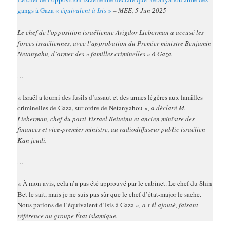
gangs à Gaza «
équivalent à Isis
»
– MEE, 5 Jun 2025
Le chef de l’opposition israélienne Avigdor Lieberman a accusé les
forces israéliennes, avec l’approbation du Premier ministre Benjamin
Netanyahu, d’armer des « familles criminelles » à Gaza.
…
«
Israël a fourni des fusils d’assaut et des armes légères aux familles
criminelles de Gaza, sur ordre de Netanyahou
», a déclaré M.
Lieberman, chef du parti Yisrael Beiteinu et ancien ministre des
finances et vice-premier ministre, au radiodiffuseur public israélien
Kan jeudi.
…
«
À mon avis, cela n’a pas été approuvé par le cabinet. Le chef du Shin
Bet le sait, mais je ne suis pas sûr que le chef d’état-major le sache.
Nous parlons de l’équivalent d’Isis à Gaza
», a-t-il ajouté, faisant
référence au groupe État islamique.