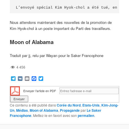
L’envoyé spécial Kim Hyok-chol a été tué, en mars
Nous attendons maintenant des nouvelles de la promotion de
Kim Hyok-chol à un poste important du Parti des travailleurs.
Moon of Alabama
Traduit par jj, relu par Wayan pour le Saker Francophone
4 456
Telegram
VK
Email
Facebook
Twitter
Envoyer l'article en PDF
Ce contenu a été publié dans
Corée du Nord
,
Etats-Unis
,
Kim-Jong-
Un
,
Médias
,
Moon of Alabama
,
Propagande
par
Le Saker
Francophone
. Mettez-le en favori avec son
permalien
.