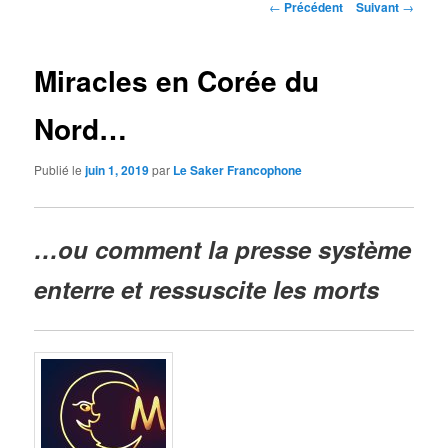
Navigation
←
Précédent
Suivant
→
des
articles
Miracles en Corée du
Nord…
Publié le
juin 1, 2019
par
Le Saker Francophone
…ou comment la presse système
enterre et ressuscite les morts