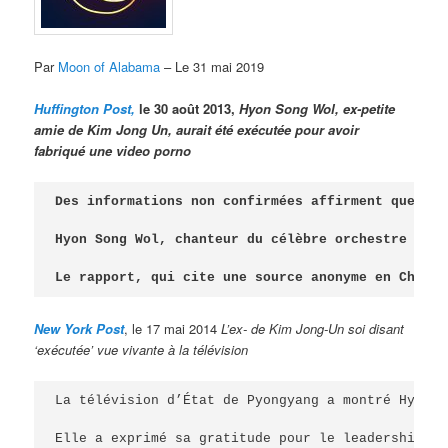
Par
Moon of Alabama
– Le 31 mai 2019
Huffington Post
,
le 30 août 2013,
Hyon Song Wol, ex-petite
amie de Kim Jong Un, aurait été exécutée pour avoir
fabriqué une video porno
Des informations non confirmées affirment que l'e
Hyon Song Wol, chanteur du célèbre orchestre 
Unha
Le rapport, qui cite une source anonyme en Chine,
New York Post
, le 17 mai 2014
L’ex- de Kim Jong-Un soi disant
‘exécutée’ vue vivante à la télévision
La télévision d’État de Pyongyang a montré Hyon S
Elle a exprimé sa gratitude pour le leadership de