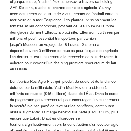
oligarque russe, Vladimir Yevtushenkov, à travers sa holding
AFK Sistema, a acheté l’énorme complexe agricole Yuzhny,
avec des serres de la taille de 2 300 terrains de football entre la
mer Noire et la mer Caspienne. Les plantes, principalement les
tomates et les concombres, profitent de l’eau pure de la fonte
des glaces du mont Elbrouz à proximité. Elles sont cultivées par
millions et pour l’essentiel transportées par camion
jusqu’à Moscou, un voyage de 18 heures. Sistema a
dépensé environ 9 milliards de roubles pour l’expansion agricole
l’an dernier et est maintenant à la recherche de plus de terres à
acheter, pour devenir l’un des cinq premiers producteurs de lait
en Russie.
L’entreprise Ros Agro Plc, qui produit du sucre et de la viande,
détenue par le milliardaire Vadim Moshkovich, a obtenu 3
milliards de roubles ($46 millions) d’aide de l’État. Dans le cadre
du programme gouvernemental pour encourager l’investissement,
la société n’a pas payé de taxe sur les bénéfices, contribuant
ainsi à augmenter sa marge bénéficiaire nette jusqu’à 33%, plus
encore que Lukoil. D’autres oligarques se
tournent significativement vers la construction d’un secteur agro-
alimentaire moderne, bio et rentable, notamment Andrei Guryev