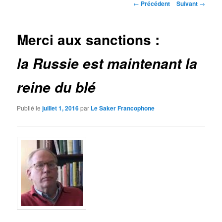
Navigation
←
Précédent
Suivant
→
des
articles
Merci aux sanctions :
la Russie est maintenant la
reine du blé
Publié le
juillet 1, 2016
par
Le Saker Francophone