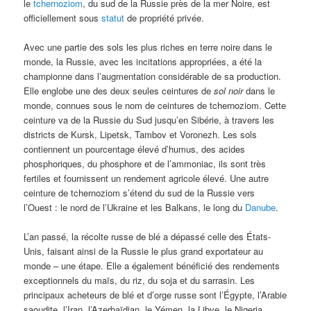
le
tchernoziom
, du sud de la Russie près de la mer Noire, est
officiellement sous
statut
de propriété privée.
Avec une partie des sols les plus riches en terre noire dans le
monde, la Russie, avec les incitations appropriées, a été la
championne dans l’augmentation considérable de sa production.
Elle englobe une des deux seules ceintures de
sol noir
dans le
monde, connues sous le nom de ceintures de tchernoziom. Cette
ceinture va de la Russie du Sud jusqu’en Sibérie, à travers les
districts de Kursk, Lipetsk, Tambov et Voronezh. Les sols
contiennent un pourcentage élevé d’humus, des acides
phosphoriques, du phosphore et de l’ammoniac, ils sont très
fertiles et fournissent un rendement agricole élevé. Une autre
ceinture de tchernoziom s’étend du sud de la Russie vers
l’Ouest : le nord de l’Ukraine et les Balkans, le long du
Danube
.
L’an passé, la récolte russe de blé a dépassé celle des États-
Unis, faisant ainsi de la Russie le plus grand exportateur au
monde – une étape. Elle a également bénéficié des rendements
exceptionnels du maïs, du riz, du soja et du sarrasin. Les
principaux acheteurs de blé et d’orge russe sont l’Égypte, l’Arabie
saoudite, l’Iran, l’Azerbaïdjan, le Yémen, la Libye, le Nigeria,