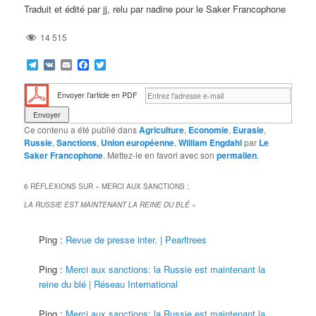
Traduit et édité par jj, relu par nadine pour le Saker Francophone
14 515
Telegram
VK
Email
Facebook
Twitter
Envoyer l'article en PDF
Ce contenu a été publié dans
Agriculture
,
Economie
,
Eurasie
,
Russie
,
Sanctions
,
Union européenne
,
William Engdahl
par
Le
Saker Francophone
. Mettez-le en favori avec son
permalien
.
6 RÉFLEXIONS SUR «
MERCI AUX SANCTIONS :
LA RUSSIE EST MAINTENANT LA REINE DU BLÉ
»
Ping :
Revue de presse inter. | Pearltrees
Ping :
Merci aux sanctions: la Russie est maintenant la
reine du blé | Réseau International
Ping :
Merci aux sanctions: la Russie est maintenant la