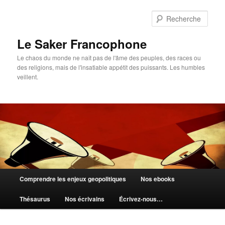
Aller
au
Rech
contenu
principal
Le Saker Francophone
Le chaos du monde ne naît pas de l'âme des peuples, des races ou
des religions, mais de l'insatiable appétit des puissants. Les humbles
veillent.
Menu
Comprendre les enjeux geopolitiques
Nos ebooks
principal
Thésaurus
Nos écrivains
Écrivez-nous…