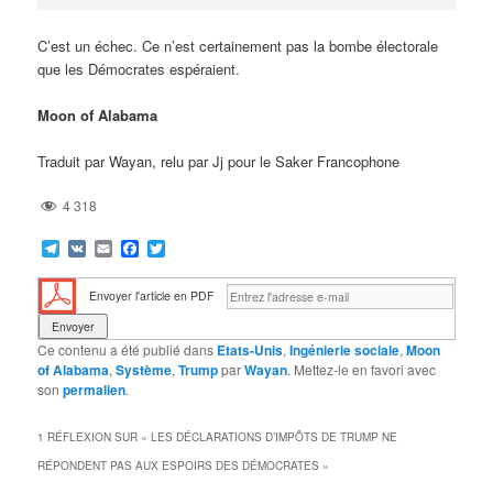
C’est un échec. Ce n’est certainement pas la bombe électorale
que les Démocrates espéraient.
Moon of Alabama
Traduit par Wayan, relu par Jj pour le Saker Francophone
4 318
Telegram
VK
Email
Facebook
Twitter
Envoyer l'article en PDF
Ce contenu a été publié dans
Etats-Unis
,
Ingénierie sociale
,
Moon
of Alabama
,
Système
,
Trump
par
Wayan
. Mettez-le en favori avec
son
permalien
.
1 RÉFLEXION SUR «
LES DÉCLARATIONS D’IMPÔTS DE TRUMP NE
RÉPONDENT PAS AUX ESPOIRS DES DÉMOCRATES
»