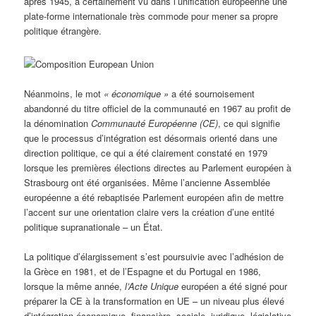
après 1945, a certainement vu dans l’unification européenne une
plate-forme internationale très commode pour mener sa propre
politique étrangère.
Néanmoins, le mot
« économique »
a été sournoisement
abandonné du titre officiel de la communauté en 1967 au profit de
la dénomination
Communauté Européenne (CE)
, ce qui signifie
que le processus d’intégration est désormais orienté dans une
direction politique, ce qui a été clairement constaté en 1979
lorsque les premières élections directes au Parlement européen à
Strasbourg ont été organisées. Même l’ancienne Assemblée
européenne a été rebaptisée Parlement européen afin de mettre
l’accent sur une orientation claire vers la création d’une entité
politique supranationale – un État.
La politique d’élargissement s’est poursuivie avec l’adhésion de
la Grèce en 1981, et de l’Espagne et du Portugal en 1986,
lorsque la même année,
l’Acte Unique
européen a été signé pour
préparer la CE à la transformation en UE – un niveau plus élevé
d’intégration économique, financière, sociale, juridique, législative