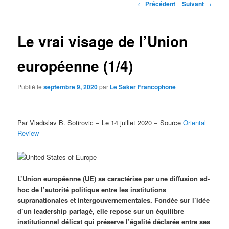
Navigation
←
Précédent
Suivant
→
des
articles
Le vrai visage de l’Union
européenne (1/4)
Publié le
septembre 9, 2020
par
Le Saker Francophone
Par Vladislav B. Sotirovic − Le 14 juillet 2020 − Source
Oriental
Review
L’Union européenne (UE) se caractérise par une diffusion ad-
hoc de l’autorité politique entre les institutions
supranationales et intergouvernementales. Fondée sur l’idée
d’un leadership partagé, elle repose sur un équilibre
institutionnel délicat qui préserve l’égalité déclarée entre ses