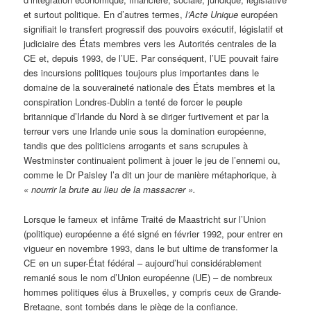
et surtout politique. En d’autres termes,
l’Acte Unique
européen
signifiait le transfert progressif des pouvoirs exécutif, législatif et
judiciaire des États membres vers les Autorités centrales de la
CE et, depuis 1993, de l’UE. Par conséquent, l’UE pouvait faire
des incursions politiques toujours plus importantes dans le
domaine de la souveraineté nationale des États membres et la
conspiration Londres-Dublin a tenté de forcer le peuple
britannique d’Irlande du Nord à se diriger furtivement et par la
terreur vers une Irlande unie sous la domination européenne,
tandis que des politiciens arrogants et sans scrupules à
Westminster continuaient poliment à jouer le jeu de l’ennemi ou,
comme le Dr Paisley l’a dit un jour de manière métaphorique, à
« nourrir la brute au lieu de la massacrer ».
Lorsque le fameux et infâme Traité de Maastricht sur l’Union
(politique) européenne a été signé en février 1992, pour entrer en
vigueur en novembre 1993, dans le but ultime de transformer la
CE en un super-État fédéral – aujourd’hui considérablement
remanié sous le nom d’Union européenne (UE) – de nombreux
hommes politiques élus à Bruxelles, y compris ceux de Grande-
Bretagne, sont tombés dans le piège de la confiance.