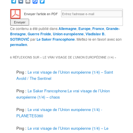
Telegram
VK
Email
Facebook
Twitter
Envoyer l'article en PDF
Ce contenu a été publié dans
Allemagne
,
Europe
,
France
,
Grande-
Bretagne
,
Guerre Froide
,
Union européenne
,
Vladislav B.
SOTIROVIĆ
par
Le Saker Francophone
. Mettez-le en favori avec son
permalien
.
6 RÉFLEXIONS SUR «
LE VRAI VISAGE DE L’UNION EUROPÉENNE (1/4)
»
Ping :
Le vrai visage de l’Union européenne (1/4) – Saint
Avold / The Sentinel
Ping :
Le Saker Francophone:Le vrai visage de l’Union
européenne (1/4) – chaos
Ping :
Le vrai visage de l’Union européenne (1/4) -
PLANETES360
Ping :
Le vrai visage de l’Union européenne (1/4) – Le