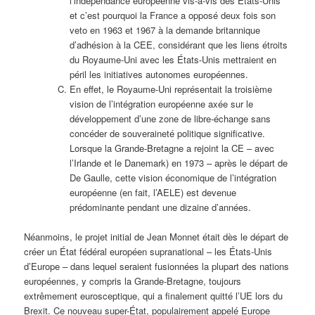
l’indépendance européenne vis-à-vis des États-Unis
et c’est pourquoi la France a opposé deux fois son
veto en 1963 et 1967 à la demande britannique
d’adhésion à la CEE, considérant que les liens étroits
du Royaume-Uni avec les États-Unis mettraient en
péril les initiatives autonomes européennes.
En effet, le Royaume-Uni représentait la troisième
vision de l’intégration européenne axée sur le
développement d’une zone de libre-échange sans
concéder de souveraineté politique significative.
Lorsque la Grande-Bretagne a rejoint la CE – avec
l’Irlande et le Danemark) en 1973 – après le départ de
De Gaulle, cette vision économique de l’intégration
européenne (en fait, l’AELE) est devenue
prédominante pendant une dizaine d’années.
Néanmoins, le projet initial de Jean Monnet était dès le départ de
créer un État fédéral européen supranational – les États-Unis
d’Europe – dans lequel seraient fusionnées la plupart des nations
européennes, y compris la Grande-Bretagne, toujours
extrêmement eurosceptique, qui a finalement quitté l’UE lors du
Brexit. Ce nouveau super-État, populairement appelé Europe