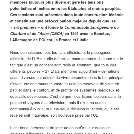
membres toujours plus divers et gère les tensions
potentielles et réelles entre les États plus et moins peuplés.
Ces tensions sont présentes dans toute construction fédérale
et constituent une préoccupation majeure depuis que les
« six premiers »
ont fondé la
Communauté Européenne du
Charbon et de l’Acier (CECA)
en 1951 avec le Benelux,
l’Allemagne de l’Ouest, la France et l’Italie.
Nous connaissons tous les faits officiels, et la propagande
officielle, de l’UE sur elle-même, et nous sommes d’accord sur le
fait que c’est un concept admirable et étonnant, que tous ces
différents peuples – 27 États membres aujourd’hui – de nations
aussi diverses ont décidé de vivre ensemble dans le but principal
d’avoir une communauté vaste et unie en essayant de vivre en
paix et dans le confort, et de profiter de systèmes médicaux et
éducatifs développés. C’est ce que nous lisons toujours dans la
presse et voyons à la télévision, mais il n’y a eu aucun
communiqué public, sur une seule décision ou action, qui s’est
révélée soit mauvaise, soit douteuse prise par l’UE.
Il est donc intéressant de jeter un coup d’œil sur quelques
opinions différentes. Je ne veux pas écrire sur une
« réalité »