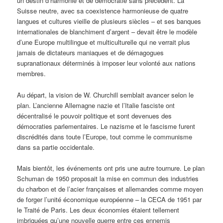
un destin d’harmonie et de démocratie sans précédent. La
Suisse neutre, avec sa coexistence harmonieuse de quatre
langues et cultures vieille de plusieurs siècles – et ses banques
internationales de blanchiment d’argent – devait être le modèle
d’une Europe multilingue et multiculturelle qui ne verrait plus
jamais de dictateurs maniaques et de démagogues
supranationaux déterminés à imposer leur volonté aux nations
membres.
Au départ, la vision de W. Churchill semblait avancer selon le
plan. L’ancienne Allemagne nazie et l’Italie fasciste ont
décentralisé le pouvoir politique et sont devenues des
démocraties parlementaires. Le nazisme et le fascisme furent
discrédités dans toute l’Europe, tout comme le communisme
dans sa partie occidentale.
Mais bientôt, les événements ont pris une autre tournure. Le plan
Schuman de 1950 proposait la mise en commun des industries
du charbon et de l’acier françaises et allemandes comme moyen
de forger l’unité économique européenne – la CECA de 1951 par
le Traité de Paris. Les deux économies étaient tellement
imbriquées qu’une nouvelle guerre entre ces ennemis