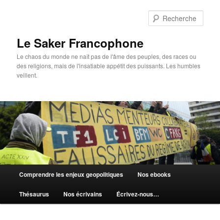
Aller
au
Rech
contenu
principal
Le Saker Francophone
Le chaos du monde ne naît pas de l'âme des peuples, des races ou
des religions, mais de l'insatiable appétit des puissants. Les humbles
veillent.
Menu
Comprendre les enjeux geopolitiques
Nos ebooks
principal
Thésaurus
Nos écrivains
Écrivez-nous…