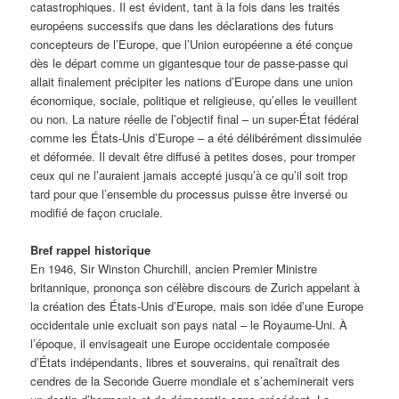
catastrophiques. Il est évident, tant à la fois dans les traités
européens successifs que dans les déclarations des futurs
concepteurs de l’Europe, que l’Union européenne a été conçue
dès le départ comme un gigantesque tour de passe-passe qui
allait finalement précipiter les nations d’Europe dans une union
économique, sociale, politique et religieuse, qu’elles le veuillent
ou non. La nature réelle de l’objectif final – un super-État fédéral
comme les États-Unis d’Europe – a été délibérément dissimulée
et déformée. Il devait être diffusé à petites doses, pour tromper
ceux qui ne l’auraient jamais accepté jusqu’à ce qu’il soit trop
tard pour que l’ensemble du processus puisse être inversé ou
modifié de façon cruciale.
Bref rappel historique
En 1946, Sir Winston Churchill, ancien Premier Ministre
britannique, prononça son célèbre discours de Zurich appelant à
la création des États-Unis d’Europe, mais son idée d’une Europe
occidentale unie excluait son pays natal – le Royaume-Uni. À
l’époque, il envisageait une Europe occidentale composée
d’États indépendants, libres et souverains, qui renaîtrait des
cendres de la Seconde Guerre mondiale et s’acheminerait vers