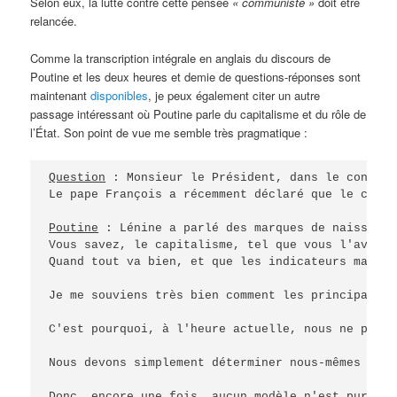
Selon eux, la lutte contre cette pensée
« communiste »
doit être
relancée.
Comme la transcription intégrale en anglais du discours de
Poutine et les deux heures et demie de questions-réponses sont
maintenant
disponibles
, je peux également citer un autre
passage intéressant où Poutine parle du capitalisme et du rôle de
l’État. Son point de vue me semble très pragmatique :
Question
 : Monsieur le Président, dans le context
Le pape François a récemment déclaré que le capit
Poutine
 : Lénine a parlé des marques de naissance
Vous savez, le capitalisme, tel que vous l'avez d
Quand tout va bien, et que les indicateurs macro-
Je me souviens très bien comment les principaux a
C'est pourquoi, à l'heure actuelle, nous ne pouvo
Nous devons simplement déterminer nous-mêmes le n
Donc, encore une fois, aucun modèle n'est pur ou 