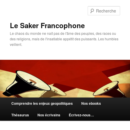
Aller
au
Rech
contenu
principal
Le Saker Francophone
Le chaos du monde ne naît pas de l'âme des peuples, des races ou
des religions, mais de l'insatiable appétit des puissants. Les humbles
veillent.
Menu
Comprendre les enjeux geopolitiques
Nos ebooks
principal
Thésaurus
Nos écrivains
Écrivez-nous…