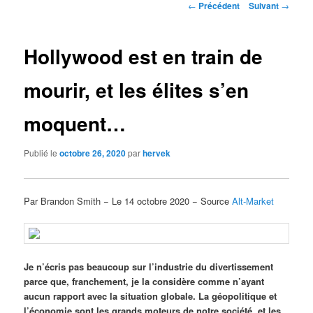
Navigation
←
Précédent
Suivant
→
des
articles
Hollywood est en train de
mourir, et les élites s’en
moquent…
Publié le
octobre 26, 2020
par
hervek
Par Brandon Smith − Le 14 octobre 2020 − Source
Alt-Market
Je n’écris pas beaucoup sur l’industrie du divertissement
parce que, franchement, je la considère comme n’ayant
aucun rapport avec la situation globale. La géopolitique et
l’économie sont les grands moteurs de notre société, et les