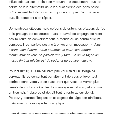
influencés par eux, et ils s’en moquent. Ils suppriment tous les
points de vue alternatifs de la vie quotidienne des gens parce
qu’ils veulent torturer tous ceux qui ne sont pas d’accord avec
eux. Ils semblent s’en réjouir.
De nombreux citoyens nord-coréens détestent les orateurs de rue
et la propagande constante, mais le travail de propagande n’est
pas toujours de convaincre tout le monde ou de contrôler leurs
pensées, il est parfois destiné à envoyer un message :
« Vous
n’aurez rien d’autre ; nous sommes ici pour vous rendre
malheureux et vous ne pouvez rien y faire. La seule façon de
mettre fin à la misère est de céder et de se soumettre »
.
Pour résumer, s’ils ne peuvent pas vous faire un lavage de
cerveau, ils se contentent parfaitement de vous enlever tout
bonheur dans votre vie en s’assurant que vous ne verrez plus
jamais rien qui vous inspire. Le message est absolu, et comme
un trou noir, il absorbe et détruit tout le reste autour de lui.
Pensez-y comme l’Inquisition espagnole de l’âge des ténèbres,
mais avec un avantage technologique.
Il est évident que cela conduit les gens à abandonner en masse