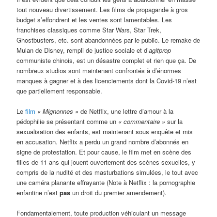
tout nouveau divertissement. Les films de propagande à gros
budget s’effondrent et les ventes sont lamentables. Les
franchises classiques comme Star Wars, Star Trek,
Ghostbusters, etc. sont abandonnées par le public. Le remake de
Mulan de Disney, rempli de justice sociale et d’
agitprop
communiste chinois, est un désastre complet et rien que ça. De
nombreux studios sont maintenant confrontés à d’énormes
manques à gagner et à des licenciements dont la Covid-19 n’est
que partiellement responsable.
Le
film
« Mignonnes »
de Netflix, une lettre d’amour à la
pédophilie se présentant comme un
« commentaire »
sur la
sexualisation des enfants, est maintenant sous enquête et mis
en accusation. Netflix a perdu un grand nombre d’abonnés en
signe de protestation. Et pour cause, le film met en scène des
filles de 11 ans qui jouent ouvertement des scènes sexuelles, y
compris de la nudité et des masturbations simulées, le tout avec
une caméra planante effrayante (Note à Netflix : la pornographie
enfantine n’est
pas
un droit du premier amendement).
Fondamentalement, toute production véhiculant un message