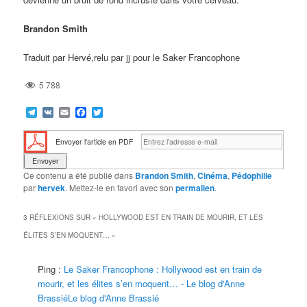
Brandon Smith
Traduit par Hervé,relu par jj pour le Saker Francophone
5 788
Telegram
VK
Email
Facebook
Twitter
Envoyer l'article en PDF
Ce contenu a été publié dans
Brandon Smith
,
Cinéma
,
Pédophilie
par
hervek
. Mettez-le en favori avec son
permalien
.
3 RÉFLEXIONS SUR «
HOLLYWOOD EST EN TRAIN DE MOURIR, ET LES
ÉLITES S’EN MOQUENT…
»
Ping :
Le Saker Francophone : Hollywood est en train de
mourir, et les élites s’en moquent… - Le blog d'Anne
BrassiéLe blog d'Anne Brassié