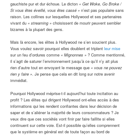
gauchiste pur et dur échoue. Le dicton
« Get Woke, Go Broke /
Si vous êtes éveillé, vous êtes cassé »
n’est pas populaire sans
raison. Les collines sur lesquelles Hollywood et ses partenaires
vivant du
« streaming »
choisissent de mourir peuvent sembler
bizarres à la plupart des gens.
Mais là encore, les élites à Hollywood ne s’en soucient plus.
Vous voulez savoir pourquoi elles doublent et triplent
leur mise
sur un feu d’ordures comme
« Mignonnes »
? Comme mentionné,
il s’agit de saturer l’environnement jusqu’à ce qu’il n’y ait plus
rien d’autre tout en envoyant le message que
« vous ne pouvez
rien y faire »
. Je pense que cela en dit long sur notre avenir
immédiat.
Pourquoi Hollywood méprise-t-il aujourd’hui toute incitation au
profit ? Les élites qui dirigent Hollywood ont-elles accès à des
informations qui les rendent confiantes dans leur décision de
saper et de s’aliéner la majorité de leurs consommateurs ? Je
veux dire que ces sociétés vont finir par faire faillite si elles
continuent sur cette voie. Est-il possible qu’elles comprennent
que le système en général est de toute façon au bord de