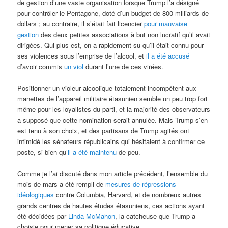
de gestion d’une vaste organisation lorsque Trump l’a désigné
pour contrôler le Pentagone, doté d’un budget de 800 milliards de
dollars ; au contraire, il s’était fait licencier
pour mauvaise
gestion
des deux petites associations à but non lucratif qu’il avait
dirigées. Qui plus est, on a rapidement su qu’il était connu pour
ses violences sous l’emprise de l’alcool, et
il a été accusé
d’avoir commis
un viol
durant l’une de ces virées.
Positionner un violeur alcoolique totalement incompétent aux
manettes de l’appareil militaire étasunien semble un peu trop fort
même pour les loyalistes du parti, et la majorité des observateurs
a supposé que cette nomination serait annulée. Mais Trump s’en
est tenu à son choix, et des partisans de Trump agités ont
intimidé les sénateurs républicains qui hésitaient à confirmer ce
poste, si bien qu’
il a été maintenu
de peu.
Comme je l’ai discuté dans mon article précédent, l’ensemble du
mois de mars a été rempli de
mesures de répressions
idéologiques
contre Columbia, Harvard, et de nombreux autres
grands centres de hautes études étasuniens, ces actions ayant
été décidées par
Linda McMahon
, la catcheuse que Trump a
choisie pour mener sa politique éducative.