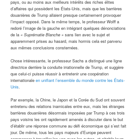
pays, ou au moins aux meilleurs intérêts des riches élites
d’affaires qui possèdent les États-Unis, mais que les barrières
douanières de Trump allaient presque certainement provoquer
l’impact opposé. Dans le même temps, le professeur Wolff a
redoré l’image de la gauche en intégrant quelques dénonciations
de la
« Suprématie Blanche »
sans lien avec le sujet et
apparemment prises au hasard, mais hormis cela est parvenu
aux mêmes conclusions consternées.
Chose intéressante, le professeur Sachs a distingué une ligne
directrice derrière la conduite irrationnelle de Trump, et suggère
que celui-ci puisse réussir à entretenir une coopération
internationale
en unifiant l’ensemble du monde contre les États-
Unis
.
Par exemple, la Chine, le Japon et la Corée du Sud ont souvent
entretenu des relations inamicales entre eux, mais les étranges
barrières douanières désormais imposées par Trump à ces trois
pays voisins les ont rapidement amenés à discuter dans le but
d’établir une réponse commune au défi économique qui s’est fait
jour. De même, tous les pays majeurs d’Europe peuvent
commencer à travailler les uns avec les autres, et rétablir leurs