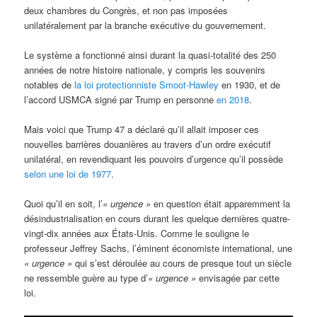
deux chambres du Congrès, et non pas imposées
unilatéralement par la branche exécutive du gouvernement.
Le système a fonctionné ainsi durant la quasi-totalité des 250
années de notre histoire nationale, y compris les souvenirs
notables de
la loi protectionniste Smoot-Hawley
en 1930, et de
l’accord USMCA signé par Trump en personne
en 2018
.
Mais voici que Trump 47 a déclaré qu’il allait imposer ces
nouvelles barrières douanières au travers d’un ordre exécutif
unilatéral, en revendiquant les pouvoirs d’urgence qu’il possède
selon une loi de 1977
.
Quoi qu’il en soit, l’
« urgence »
en question était apparemment la
désindustrialisation en cours durant les quelque dernières quatre-
vingt-dix années aux États-Unis. Comme le souligne le
professeur Jeffrey Sachs, l’éminent économiste international, une
« urgence »
qui s’est déroulée au cours de presque tout un siècle
ne ressemble guère au type d’
« urgence »
envisagée par cette
loi.