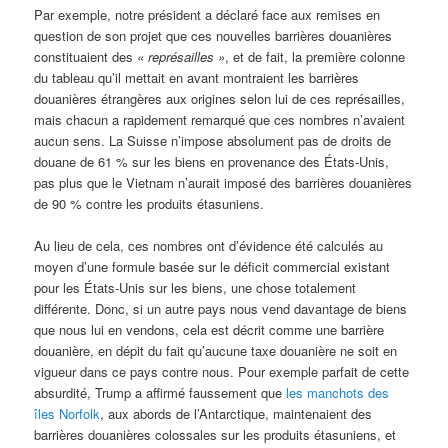
Par exemple, notre président a déclaré face aux remises en
question de son projet que ces nouvelles barrières douanières
constituaient des
« représailles »
, et de fait, la première colonne
du tableau qu’il mettait en avant montraient les barrières
douanières étrangères aux origines selon lui de ces représailles,
mais chacun a rapidement remarqué que ces nombres n’avaient
aucun sens. La Suisse n’impose absolument pas de droits de
douane de 61 % sur les biens en provenance des États-Unis,
pas plus que le Vietnam n’aurait imposé des barrières douanières
de 90 % contre les produits étasuniens.
Au lieu de cela, ces nombres ont d’évidence été calculés au
moyen d’une formule basée sur le déficit commercial existant
pour les États-Unis sur les biens, une chose totalement
différente. Donc, si un autre pays nous vend davantage de biens
que nous lui en vendons, cela est décrit comme une barrière
douanière, en dépit du fait qu’aucune taxe douanière ne soit en
vigueur dans ce pays contre nous. Pour exemple parfait de cette
absurdité, Trump a affirmé faussement que
les manchots des
îles Norfolk
, aux abords de l’Antarctique, maintenaient des
barrières douanières colossales sur les produits étasuniens, et