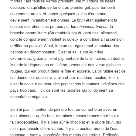
mortes : les feuilles vertes prennent une multitude de belles
couleurs lorsqu’elles se fanent au premier gel, puis tombent
doucement au sol et, après quelques pluies d’automne,
deviennent invariablement brunes. Le brun était également la
couleur des chemises portées par les
chemises brunes
, la
branche paramilitaire (Sturmabteilung) du parti nazi allemand,
dont le comportement violent et odieux a contribué à l’ascension
d’Hitler au pouvoir. Ainsi, le brun est également la couleur des
nations en décomposition. C’est aussi la couleur des
excréments, grâce à l’effet pigmentaire de la bilirubine, un déchet
issu de la dégradation de l’hème, provenant des vieux globules
rouges, qui est produit dans le foie et excrété. La bilirubine est ce
qui donne leur couleur à la bile et aux matières fécales. Enfin,
c’est la couleur de peau des populations humaines indigènes des
pays tropicaux ; ici, ce sont les racistes qui lui donnent sa
connotation négative.
Je n’ai pas l’intention de peindre tout ce qui est brun avec un
seul pinceau ; après tout, certaines choses brunes sont tout à
fait acceptables. Il y a bien sûr le chocolat et le sucre brun, qui
n’ont pas besoin d’être vantés. Il y a la couleur brune de l’eau
tannique
« forte »
, appréciée des marins d’autrefois. Prélevée