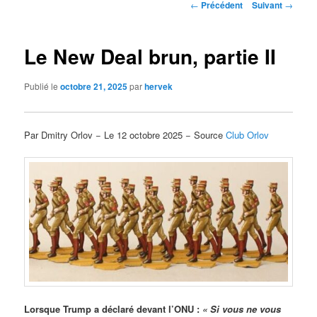
Navigation
←
Précédent
Suivant
→
des
articles
Le New Deal brun, partie II
Publié le
octobre 21, 2025
par
hervek
Par Dmitry Orlov − Le 12 octobre 2025 − Source
Club Orlov
Lorsque Trump a déclaré devant l’ONU :
« Si vous ne vous