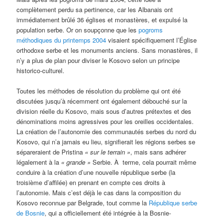
complètement perdu sa pertinence, car les Albanais ont
immédiatement brûlé 36 églises et monastères, et expulsé la
population serbe. Or on soupçonne que les
pogroms
méthodiques du printemps 2004
visaient spécifiquement l’Église
orthodoxe serbe et les monuments anciens. Sans monastères, il
n’y a plus de plan pour diviser le Kosovo selon un principe
historico-culturel.
Toutes les méthodes de résolution du problème qui ont été
discutées jusqu’à récemment ont également débouché sur la
division réelle du Kosovo, mais sous d’autres prétextes et des
dénominations moins agressives pour les oreilles occidentales.
La création de l’autonomie des communautés serbes du nord du
Kosovo, qui n’a jamais eu lieu, signifierait les régions serbes se
sépareraient de Pristina
« sur le terrain »
, mais sans adhérer
légalement à la
« grande »
Serbie. À terme, cela pourrait même
conduire à la création d’une nouvelle république serbe (la
troisième d’affilée) en prenant en compte ces droits à
l’autonomie. Mais c’est déjà le cas dans la composition du
Kosovo reconnue par Belgrade, tout comme la
République serbe
de Bosnie
, qui a officiellement été intégrée à la Bosnie-