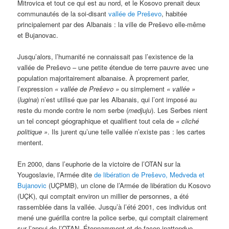
Mitrovica et tout ce qui est au nord, et le Kosovo prenait deux
communautés de la soi-disant
vallée de Preševo
, habitée
principalement par des Albanais : la ville de Preševo elle-même
et Bujanovac.
Jusqu’alors, l’humanité ne connaissait pas l’existence de la
vallée de Preševo – une petite étendue de terre pauvre avec une
population majoritairement albanaise. À proprement parler,
l’expression
« vallée de Preševo »
ou simplement
« vallée »
(
lugina
) n’est utilisé que par les Albanais, qui l’ont imposé au
reste du monde contre le nom serbe (
medjuju
). Les Serbes nient
un tel concept géographique et qualifient tout cela de
« cliché
politique »
. Ils jurent qu’une telle vallée n’existe pas : les cartes
mentent.
En 2000, dans l’euphorie de la victoire de l’OTAN sur la
Yougoslavie, l’Armée dite
de libération de Preševo, Medveda et
Bujanovic
(UÇPMB), un clone de l’Armée de libération du Kosovo
(UÇK), qui comptait environ un millier de personnes, a été
rassemblée dans la vallée. Jusqu’à l’été 2001, ces individus ont
mené une guérilla contre la police serbe, qui comptait clairement
sur l’appui de l’OTAN. Étonnamment et de façon inattendue,