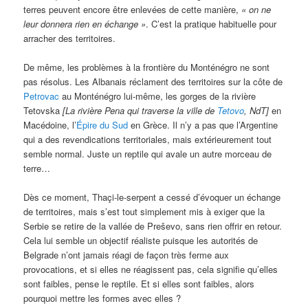
terres peuvent encore être enlevées de cette manière,
« on ne
leur donnera rien en échange »
. C’est la pratique habituelle pour
arracher des territoires.
De même, les problèmes à la frontière du Monténégro ne sont
pas résolus. Les Albanais réclament des territoires sur la côte de
Petrovac
au Monténégro lui-même, les gorges de la rivière
Tetovska
[La rivière Pena qui traverse la ville de
Tetovo
, NdT]
en
Macédoine, l’
Épire du Sud
en Grèce. Il n’y a pas que l’Argentine
qui a des revendications territoriales, mais extérieurement tout
semble normal. Juste un reptile qui avale un autre morceau de
terre…
Dès ce moment, Thaçi-le-serpent a cessé d’évoquer un échange
de territoires, mais s’est tout simplement mis à exiger que la
Serbie se retire de la vallée de Preševo, sans rien offrir en retour.
Cela lui semble un objectif réaliste puisque les autorités de
Belgrade n’ont jamais réagi de façon très ferme aux
provocations, et si elles ne réagissent pas, cela signifie qu’elles
sont faibles, pense le reptile. Et si elles sont faibles, alors
pourquoi mettre les formes avec elles ?