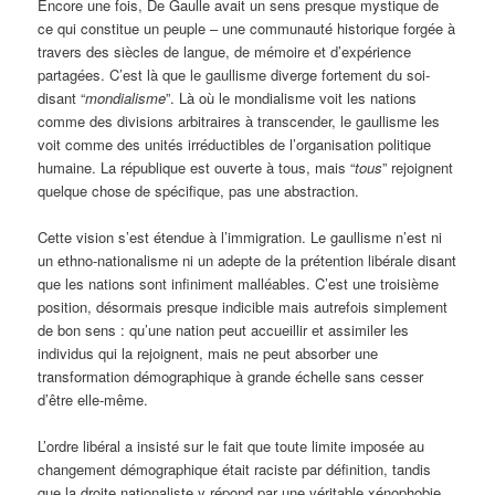
Encore une fois, De Gaulle avait un sens presque mystique de
ce qui constitue un peuple – une communauté historique forgée à
travers des siècles de langue, de mémoire et d’expérience
partagées. C’est là que le gaullisme diverge fortement du soi-
disant “
mondialisme
”. Là où le mondialisme voit les nations
comme des divisions arbitraires à transcender, le gaullisme les
voit comme des unités irréductibles de l’organisation politique
humaine. La république est ouverte à tous, mais “
tous
” rejoignent
quelque chose de spécifique, pas une abstraction.
Cette vision s’est étendue à l’immigration. Le gaullisme n’est ni
un ethno-nationalisme ni un adepte de la prétention libérale disant
que les nations sont infiniment malléables. C’est une troisième
position, désormais presque indicible mais autrefois simplement
de bon sens : qu’une nation peut accueillir et assimiler les
individus qui la rejoignent, mais ne peut absorber une
transformation démographique à grande échelle sans cesser
d’être elle-même.
L’ordre libéral a insisté sur le fait que toute limite imposée au
changement démographique était raciste par définition, tandis
que la droite nationaliste y répond par une véritable xénophobie.