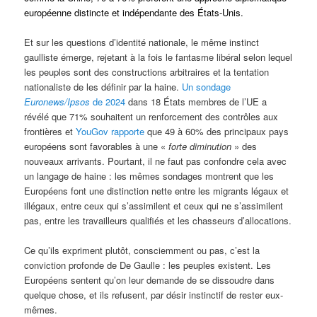
européenne distincte et indépendante des États-Unis.
Et sur les questions d’identité nationale, le même instinct
gaulliste émerge, rejetant à la fois le fantasme libéral selon lequel
les peuples sont des constructions arbitraires et la tentation
nationaliste de les définir par la haine.
Un sondage
Euronews/Ipsos
de 2024
dans 18 États membres de l’UE a
révélé que 71% souhaitent un renforcement des contrôles aux
frontières et
YouGov rapporte
que 49 à 60% des principaux pays
européens sont favorables à une «
forte diminution
» des
nouveaux arrivants. Pourtant, il ne faut pas confondre cela avec
un langage de haine : les mêmes sondages montrent que les
Européens font une distinction nette entre les migrants légaux et
illégaux, entre ceux qui s’assimilent et ceux qui ne s’assimilent
pas, entre les travailleurs qualifiés et les chasseurs d’allocations.
Ce qu’ils expriment plutôt, consciemment ou pas, c’est la
conviction profonde de De Gaulle : les peuples existent. Les
Européens sentent qu’on leur demande de se dissoudre dans
quelque chose, et ils refusent, par désir instinctif de rester eux-
mêmes.