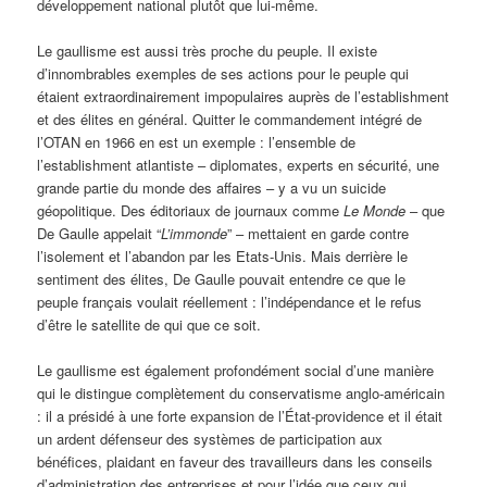
développement national plutôt que lui-même.
Le gaullisme est aussi très proche du peuple. Il existe
d’innombrables exemples de ses actions pour le peuple qui
étaient extraordinairement impopulaires auprès de l’establishment
et des élites en général. Quitter le commandement intégré de
l’OTAN en 1966 en est un exemple : l’ensemble de
l’establishment atlantiste – diplomates, experts en sécurité, une
grande partie du monde des affaires – y a vu un suicide
géopolitique. Des éditoriaux de journaux comme
Le Monde
– que
De Gaulle appelait “
L’immonde
” – mettaient en garde contre
l’isolement et l’abandon par les Etats-Unis. Mais derrière le
sentiment des élites, De Gaulle pouvait entendre ce que le
peuple français voulait réellement : l’indépendance et le refus
d’être le satellite de qui que ce soit.
Le gaullisme est également profondément social d’une manière
qui le distingue complètement du conservatisme anglo-américain
: il a présidé à une forte expansion de l’État-providence et il était
un ardent défenseur des systèmes de participation aux
bénéfices, plaidant en faveur des travailleurs dans les conseils
d’administration des entreprises et pour l’idée que ceux qui