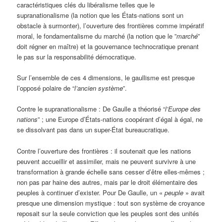
caractéristiques clés du libéralisme telles que le
supranationalisme (la notion que les États-nations sont un
obstacle à surmonter), l’ouverture des frontières comme impératif
moral, le fondamentalisme du marché (la notion que le ”
marché
”
doit régner en maître) et la gouvernance technocratique prenant
le pas sur la responsabilité démocratique.
Sur l’ensemble de ces 4 dimensions, le gaullisme est presque
l’opposé polaire de “
l’ancien syst
ème
”.
Contre le supranationalisme : De Gaulle a théorisé “
l’Europe des
nations
” ; une Europe d’États-nations coopérant d’égal à égal, ne
se dissolvant pas dans un super-État bureaucratique.
Contre l’ouverture des frontières : il soutenait que les nations
peuvent accueillir et assimiler, mais ne peuvent survivre à une
transformation à grande échelle sans cesser d’être elles-mêmes ;
non pas par haine des autres, mais par le droit élémentaire des
peuples à continuer d’exister. Pour De Gaulle, un «
peuple
» avait
presque une dimension mystique : tout son système de croyance
reposait sur la seule conviction que les peuples sont des unités