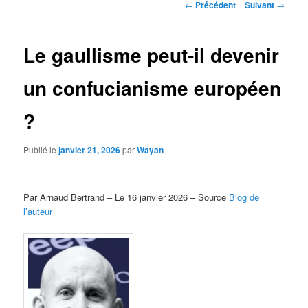
Navigation
←
Précédent
Suivant
→
des
articles
Le gaullisme peut-il devenir
un confucianisme européen
?
Publié le
janvier 21, 2026
par
Wayan
Par Arnaud Bertrand – Le 16 janvier 2026 – Source
Blog de
l’auteur