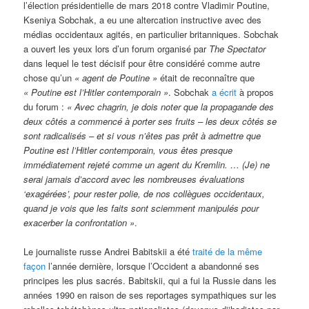
l’élection présidentielle de mars 2018 contre Vladimir Poutine,
Kseniya Sobchak, a eu une altercation instructive avec des
médias occidentaux agités, en particulier britanniques. Sobchak
a ouvert les yeux lors d’un forum organisé par
The Spectator
dans lequel le test décisif pour être considéré comme autre
chose qu’un
«
agent de Poutine »
était de reconnaître que
«
Poutine est l’Hitler contemporain »
. Sobchak
a écrit
à propos
du forum :
«
Avec chagrin, je dois noter que la propagande des
deux côtés a commencé à porter ses fruits – les deux côtés se
sont radicalisés – et si vous n’êtes pas prêt à admettre que
Poutine est l’Hitler contemporain, vous êtes presque
immédiatement rejeté comme un agent du Kremlin. … (Je) ne
serai jamais d’accord avec les nombreuses évaluations
‘exagérées’, pour rester polie, de nos collègues occidentaux,
quand je vois que les faits sont sciemment manipulés pour
exacerber la confrontation »
.
Le journaliste russe Andrei Babitskii a été
traité de la même
façon
l’année dernière, lorsque l’Occident a abandonné ses
principes les plus sacrés. Babitskii, qui a fui la Russie dans les
années 1990 en raison de ses reportages sympathiques sur les