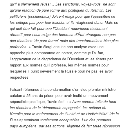
qu’il a pleinement réussi… Les sanctions, voyez-vous, ne sont
qu’une réaction de pure forme aux politiques du Kremlin. Les
politiciens (occidentaux) doivent réagir pour que l’opposition ne
les critique pas pour leur inaction et ils réagissent donc. Mais ce
qui doit être fait pour que l’Occident redevienne réellement
attractif pour nous exige des hommes d’État étrangers non pas
des réactions ‘de pure forme’ mais des transformations bien plus
profondes. »
Travin élargi ensuite son analyse avec une
approche plus comparative en notant, comme je l’ai fait,
l’aggravation de la dégradation de l’Occident et les écarts par
rapport aux normes qu’il professe, les mêmes normes pour
lesquelles il punit sévèrement la Russie pour ne pas les avoir
respectées.
Faisant référence à la condamnation d’un vice-premier ministre
catalan à 25 ans de prison pour avoir incité un mouvement
séparatiste pacifique, Travin écrit :
« Avec comme toile de fond
les r
é
actions de la ‘démocratie espagnole’ les actions du
Kremlin pour le renforcement de ‘l’unité et de l’indivisibilité’ (de la
Russie) semblent totalement acceptables. L’un des premiers
pays européens, par ses actions, légitime de fait toute répression