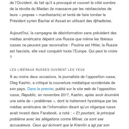
de l’Occident, du fait qu’il a provoqué et couvert le côté sombre
de la révolte du Maidan (le massacre par les néofascistes de
leurs
«
propres »
manifestants) et tenté de faire tomber le
Président syrien Bachar el Assad en utilisant des djihadistes.
Aujourd’hui, la campagne de désinformation sans précédent des
médias américains dépeint une Russie que même les libéraux
russes ne peuvent pas reconnaître : Poutine est Hitler, la Russie
est fasciste, elle veut conquérir toute l’Europe. Qui peut le croire
?
LES LIBÉRAUX RUSSES OUVRENT LES YEUX
À au moins deux occasions, le journaliste de l’opposition russe,
Oleg Kashin, a critiqué la couverture médiatique occidentale de
son pays.
Dans le premier
, publié sur le site web de l’opposition
russe,
Republic,
en novembre 2017, Kashin, après avoir énuméré
une série de
«
problèmes »,
dont le traitement hystérique par les
médias américains de l’information disant qu’un oligarque russe
avait investi dans Facebook, a noté :
« Et pourtant, le principal
problème avec les allégations contre Milner, ce sont ses
accusateurs. Ceux qui écrivent que le Kremlin a agi par son