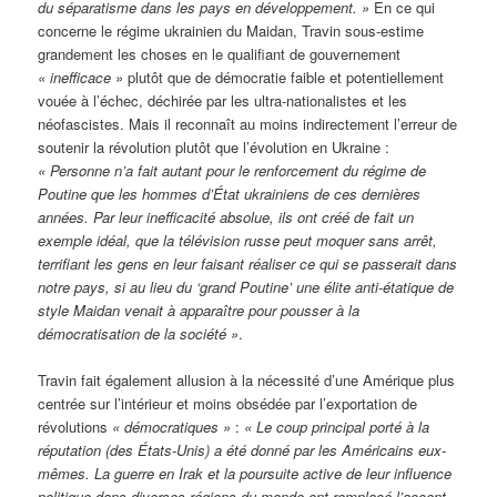
du séparatisme dans les pays en développement. »
En ce qui
concerne le régime ukrainien du Maidan, Travin sous-estime
grandement les choses en le qualifiant de gouvernement
«
inefficace »
plutôt que de démocratie faible et potentiellement
vouée à l’échec, déchirée par les ultra-nationalistes et les
néofascistes. Mais il reconnaît au moins indirectement l’erreur de
soutenir la révolution plutôt que l’évolution en Ukraine :
«
Personne n’a fait autant pour le renforcement du régime de
Poutine que les hommes d’État ukrainiens de ces dernières
années. Par leur inefficacité absolue, ils ont créé de fait un
exemple idéal, que la télévision russe peut moquer sans arr
ê
t,
terrifiant les gens en leur faisant r
é
aliser ce qui se passerait dans
notre pays, si au lieu du ‘grand Poutine’ une
é
lite anti-étatique de
style Maidan venait à apparaître pour pousser à la
démocratisation de la société »
.
Travin fait également allusion à la nécessité d’une Amérique plus
centrée sur l’intérieur et moins obsédée par l’exportation de
révolutions
«
démocratiques »
:
«
Le coup principal porté à la
réputation (des États-Unis) a été donné par les Américains eux-
mêmes. La guerre en Irak et la poursuite active de leur influence
politique dans diverses régions du monde ont remplacé l’accent