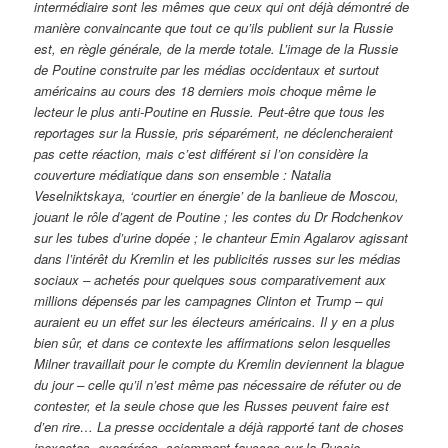
intermédiaire sont les mêmes que ceux qui ont déjà démontré de
manière convaincante que tout ce qu’ils publient sur la Russie
est, en règle générale, de la merde totale. L’image de la Russie
de Poutine construite par les médias occidentaux et surtout
américains au cours des 18 derniers mois choque même le
lecteur le plus anti-Poutine en Russie. Peut-être que tous les
reportages sur la Russie, pris séparément, ne déclencheraient
pas cette réaction, mais c’est différent si l’on considère la
couverture médiatique dans son ensemble : Natalia
Veselniktskaya, ‘courtier en énergie’ de la banlieue de Moscou,
jouant le rôle d’agent de Poutine ; les contes du Dr Rodchenkov
sur les tubes d’urine dopée ; le chanteur Emin Agalarov agissant
dans l’intérêt du Kremlin et les publicités russes sur les médias
sociaux – achetés pour quelques sous comparativement aux
millions dépensés par les campagnes Clinton et Trump – qui
auraient eu un effet sur les électeurs américains. Il y en a plus
bien sûr, et dans ce contexte les affirmations selon lesquelles
Milner travaillait pour le compte du Kremlin deviennent la blague
du jour – celle qu’il n’est même pas nécessaire de réfuter ou de
contester, et la seule chose que les Russes peuvent faire est
d’en rire… La presse occidentale a déjà rapporté tant de choses
inexactes, exagérées, sciemment fausses sur la Russie