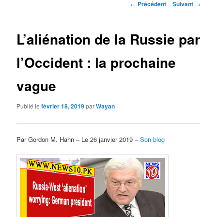
Navigation
←
Précédent
Suivant
→
des
articles
L’aliénation de la Russie par
l’Occident : la prochaine
vague
Publié le
février 18, 2019
par
Wayan
Par Gordon M. Hahn – Le 26 janvier 2019 –
Son blog