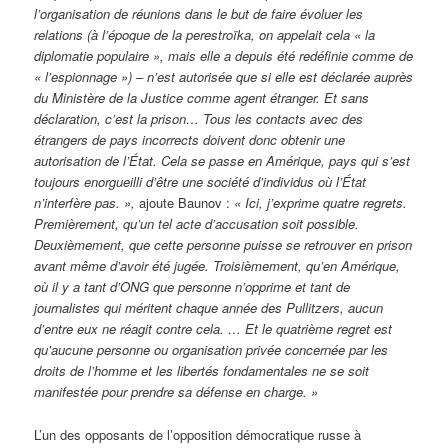
l’organisation de réunions dans le but de faire évoluer les
relations (à l’époque de la perestroïka, on appelait cela « la
diplomatie populaire », mais elle a depuis été redéfinie comme de
« l’espionnage ») – n’est autorisée que si elle est d
é
clarée aupr
è
s
du Ministère de la Justice comme agent étranger. Et sans
d
é
claration, c’est la prison… Tous les contacts avec des
étrangers de pays incorrects doivent donc obtenir une
autorisation de l’État. Cela se passe en Amérique, pays qui s’est
toujours enorgueilli d’
ê
tre une société d’individus où l’État
n’interf
è
re pas. »,
ajoute Baunov :
«
Ici, j’exprime quatre regrets.
Premièrement, qu’un tel acte d’accusation soit possible.
Deuxièmement, que cette personne puisse se retrouver en prison
avant même d’avoir
é
t
é
jugée. Troisièmement, qu’en Amérique,
où il y a tant d’ONG que personne n’opprime et tant de
journalistes qui méritent chaque année des Pullitzers, aucun
d’entre eux ne r
é
agit contre cela. … Et le quatrième regret est
qu’aucune personne ou organisation privée concernée par les
droits de l’homme et les libertés fondamentales ne se soit
manifestée pour prendre sa d
é
fense en charge. »
L’un des opposants de l’opposition démocratique russe à