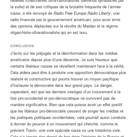
rebelles tchétchènes ultra-nationalistes (devenus djihadistes par
la suite) et de ses critiques de la brutalité fréquente de l’armée
russe, a été renvoyé de
Radio Free Europe Radio Liberty
, une
radio financée par le gouvernement américain, pour avoir émis
des opinions déplacées sur la révolte du Maidan et le régime
oligarchiste-ultranationaliste qui en est issu.
CONCLUSION
J’écris sur les préjugés et la désinformation dans les médias
américains depuis plus d’une décennie. Je suis heureux que
certains libéraux russes se réveillent maintenant face à la vérité.
Cela aidera peut-être à produire une opposition démocratique plus
réaliste et constructive qui pourra trouver un moyen pacifique
d’instaurer la démocratie dans leur grand pays. Le danger,
cependant, est que les derniers vestiges d’un mouvement à la
fois pro-occidental et pro-démocratique ne survivent pas de
manière significative. Bien que cela puisse avoir un effet positif
que les libéraux pro-démocratie cessent de singer les médias et
les pratiques politiques occidentales, cela pourrait aussi conduire
à donner du pouvoir à un mouvement qui cherche, comme le
prévient Travin, une voie spéciale russe ou une troisième voie.
Cela n’a jamais rien donné de bon dans l’histoire de la Russie et