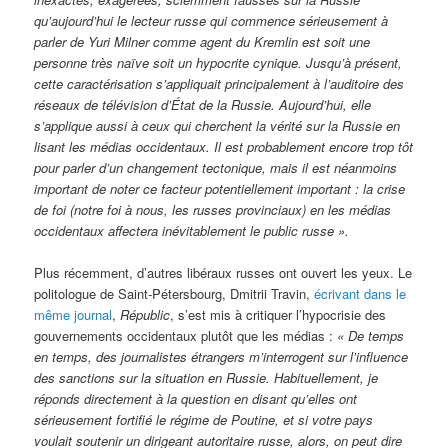
qu’aujourd’hui le lecteur russe qui commence sérieusement à
parler de Yuri Milner comme agent du Kremlin est soit une
personne très naïve soit un hypocrite cynique. Jusqu’à présent,
cette caractérisation s’appliquait principalement à l’auditoire des
réseaux de télévision d’État de la Russie. Aujourd’hui, elle
s’applique aussi à ceux qui cherchent la vérité sur la Russie en
lisant les médias occidentaux. Il est probablement encore trop tôt
pour parler d’un changement tectonique, mais il est néanmoins
important de noter ce facteur potentiellement important : la crise
de foi (notre foi à nous, les russes provinciaux) en les médias
occidentaux affectera inévitablement le public russe ».
Plus récemment, d’autres libéraux russes ont ouvert les yeux. Le
politologue de Saint-Pétersbourg, Dmitrii Travin,
écrivant dans le
même journal
,
Républic
, s’est mis à critiquer l’hypocrisie des
gouvernements occidentaux plutôt que les médias :
«
De temps
en temps, des journalistes étrangers m’interrogent sur l’influence
des sanctions sur la situation en Russie. Habituellement, je
réponds directement à la question en disant qu’elles ont
sérieusement fortifié le régime de Poutine, et si votre pays
voulait soutenir un dirigeant autoritaire russe, alors, on peut dire