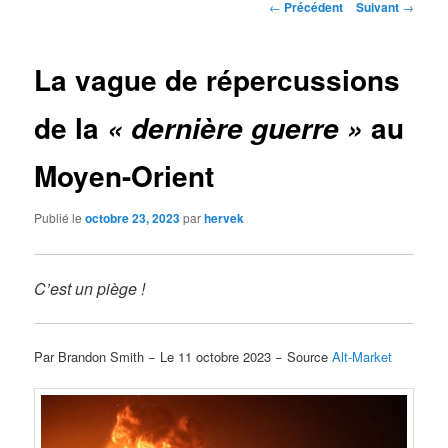
Navigation
←
Précédent
Suivant
→
des
articles
La vague de répercussions
de la
au
« dernière guerre »
Moyen-Orient
Publié le
octobre 23, 2023
par
hervek
C’est un piège !
Par Brandon Smith − Le 11 octobre 2023 − Source
Alt-Market