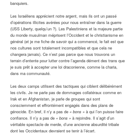
banquiers.
Les Israéliens apprécient notre argent, mais ils ont un passé
d’opérations illicites avérées pour nous entraîner dans la guerre
(USS Liberty, quelqu’un ?). Les Palestiniens et la majeure partie
du monde musulman méprisent l’Occident et le christianisme en
général (et je me fiche de savoir qui a commencé, le fait est que
nos cultures sont totalement incompatibles et que cela ne
changera jamais). Ce n’est pas parce que nous trouvons un
terrain d’entente pour lutter contre l’agenda dément des trans que
je suis prêt à accepter une loi draconienne, comme la charia,
dans ma communauté.
Les deux camps utilisent des tactiques qui ciblent délibérément
les civils. Je ne parle pas de dommages collatéraux comme en
Irak et en Afghanistan, je parle de groupes qui sont
consciemment et effrontément engagés dans des plans de
génocide. En bref, il n’y a pas de
« bons »
à qui l’on puisse faire
confiance. Il n’y a pas de
« bons »
à rejoindre. Il s’agit d’un
véritable spectacle de merde, d’une ancienne absurdité tribale
dont les Occidentaux devraient se tenir à l’écart.