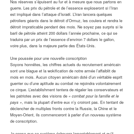
Nos réserves s’épuisent au fur et à mesure que nous partons en
guerre. Les prix du pétrole et de l’essence exploseront si l’Iran
est impliqué dans l’attaque d’Israël. L’Iran lancera quelques
pétroliers géants dans le détroit d’Ormuz, les coulera et rendra le
détroit impraticable pendant des mois. Ne soyez pas surpris si le
baril de pétrole atteint 200 dollars l’année prochaine, ce qui se
traduira par un prix de l’essence d’environ 7 dollars le gallon,
voire plus, dans la majeure partie des États-Unis.
Une poussée pour une nouvelle conscription
Soyons honnêtes, les chiffres actuels du recrutement américain
sont une blague et la wokification de notre armée l’affaiblit de
mois en mois. Aucun citoyen américain doté d’un véritable esprit
guerrier ou d’une aptitude au combat ne rejoindra volontairement
ce cirque. L’establishment tentera de régaler les conservateurs et
les patriotes avec des visions de
« combat pour la famille et le
pays »
, mais la plupart d’entre eux n’y croiront pas. En tentant de
déclencher de multiples fronts contre la Russie, la Chine et le
Moyen-Orient, ils commenceront à parler d’un nouveau système
de conscription.
Je pense que ce système échouera lamentablement et qu’il