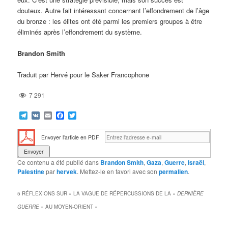
douteux. Autre fait intéressant concernant l’effondrement de l’âge
du bronze : les élites ont été parmi les premiers groupes à être
éliminés après l’effondrement du système.
Brandon Smith
Traduit par Hervé pour le Saker Francophone
7 291
Telegram
VK
Email
Facebook
Twitter
Envoyer l'article en PDF
Ce contenu a été publié dans
Brandon Smith
,
Gaza
,
Guerre
,
Israël
,
Palestine
par
hervek
. Mettez-le en favori avec son
permalien
.
5 RÉFLEXIONS SUR «
LA VAGUE DE RÉPERCUSSIONS DE LA
« DERNIÈRE
GUERRE »
AU MOYEN-ORIENT
»