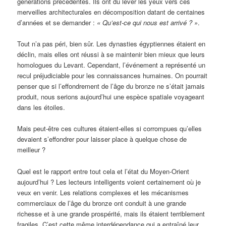
générations précédentes. Ils ont dû lever les yeux vers ces
merveilles architecturales en décomposition datant de centaines
d’années et se demander :
« Qu’est-ce qui nous est arrivé ? »
.
Tout n’a pas péri, bien sûr. Les dynasties égyptiennes étaient en
déclin, mais elles ont réussi à se maintenir bien mieux que leurs
homologues du Levant. Cependant, l’événement a représenté un
recul préjudiciable pour les connaissances humaines. On pourrait
penser que si l’effondrement de l’âge du bronze ne s’était jamais
produit, nous serions aujourd’hui une espèce spatiale voyageant
dans les étoiles.
Mais peut-être ces cultures étaient-elles si corrompues qu’elles
devaient s’effondrer pour laisser place à quelque chose de
meilleur ?
Quel est le rapport entre tout cela et l’état du Moyen-Orient
aujourd’hui ? Les lecteurs intelligents voient certainement où je
veux en venir. Les relations complexes et les mécanismes
commerciaux de l’âge du bronze ont conduit à une grande
richesse et à une grande prospérité, mais ils étaient terriblement
fragiles. C’est cette même interdépendance qui a entraîné leur