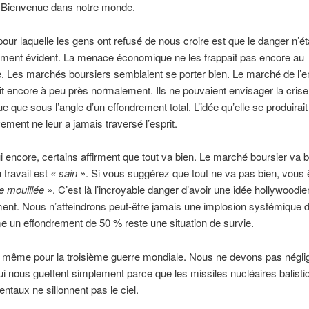
– Bienvenue dans notre monde.
pour laquelle les gens ont refusé de nous croire est que le danger n’ét
ment évident. La menace économique ne les frappait pas encore au
le. Les marchés boursiers semblaient se porter bien. Le marché de l’e
it encore à peu près normalement. Ils ne pouvaient envisager la crise
 que sous l’angle d’un effondrement total. L’idée qu’elle se produirait
ement ne leur a jamais traversé l’esprit.
i encore, certains affirment que tout va bien. Le marché boursier va b
travail est
« sain »
. Si vous suggérez que tout ne va pas bien, vous
le mouillée »
. C’est là l’incroyable danger d’avoir une idée hollywoodi
ment. Nous n’atteindrons peut-être jamais une implosion systémique 
un effondrement de 50 % reste une situation de survie.
e même pour la troisième guerre mondiale. Nous ne devons pas néglig
i nous guettent simplement parce que les missiles nucléaires balisti
entaux ne sillonnent pas le ciel.