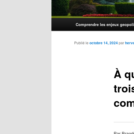
Menu
Comprendre les enjeux geopoli
principal
Publié le
octobre 14, 2024
par
herv
À q
tro
com
Par Brand