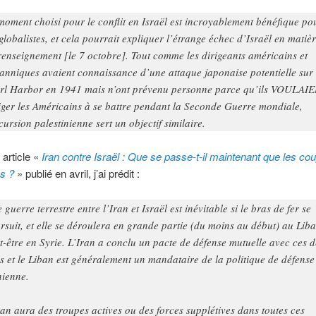
moment choisi pour le conflit en Israël est incroyablement bénéfique po
 globalistes, et cela pourrait expliquer l’étrange échec d’Israël en matiè
renseignement [le 7 octobre]. Tout comme les dirigeants américains et
tanniques avaient connaissance d’une attaque japonaise potentielle sur
rl Harbor en 1941 mais n’ont prévenu personne parce qu’ils VOULAI
iger les Américains à se battre pendant la Seconde Guerre mondiale,
ncursion palestinienne sert un objectif similaire.
article «
Iran contre Israël : Que se passe-t-il maintenant que les co
és ?
» publié en avril, j’ai prédit :
 guerre terrestre entre l’Iran et Israël est inévitable si le bras de fer se
rsuit, et elle se déroulera en grande partie (du moins au début) au Liba
t-être en Syrie. L’Iran a conclu un pacte de défense mutuelle avec ces 
s et le Liban est généralement un mandataire de la politique de défense
nienne.
ran aura des troupes actives ou des forces supplétives dans toutes ces