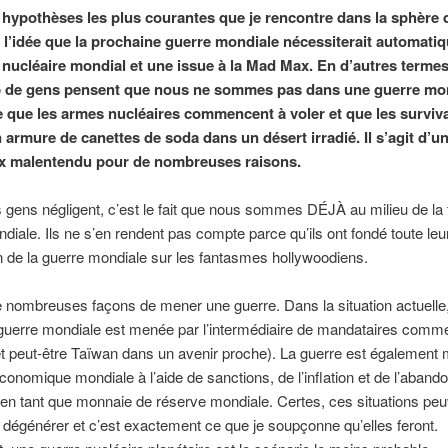
 hypothèses les plus courantes que je rencontre dans la sphère d
t l’idée que la prochaine guerre mondiale nécessiterait automat
t nucléaire mondial et une issue à la Mad Max. En d’autres termes
 de gens pensent que nous ne sommes pas dans une guerre mo
e que les armes nucléaires commencent à voler et que les surviv
 armure de canettes de soda dans un désert irradié. Il s’agit d’u
x malentendu pour de nombreuses raisons.
 gens négligent, c’est le fait que nous sommes DÉJÀ au milieu de la 
diale. Ils ne s’en rendent pas compte parce qu’ils ont fondé toute leu
 de la guerre mondiale sur les fantasmes hollywoodiens.
de nombreuses façons de mener une guerre. Dans la situation actuelle,
guerre mondiale est menée par l’intermédiaire de mandataires comme
(et peut-être Taïwan dans un avenir proche). La guerre est également
conomique mondiale à l’aide de sanctions, de l’inflation et de l’abando
en tant que monnaie de réserve mondiale. Certes, ces situations pe
 dégénérer et c’est exactement ce que je soupçonne qu’elles feront.