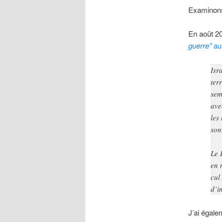
Examinons 
En août 202
guerre”
au
Isr
ter
sem
ave
les
son
Le 
en 
cul
d’i
J’ai égale