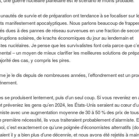
 une guerre nucléaire planétaire est le scénario le moins probable.
autés de survie et de préparation ont tendance à se focaliser sur l
s manifestement apocalyptiques. Nous parlons beaucoup de frappe
tés dues à des pannes de réseau survenues en une fraction de seco
éruptions solaires, de krachs économiques du jour au lendemain et
tes nucléaires. Je pense que les survivalistes font cela parce que c’
ental – un moyen de mieux clarifier les meilleures solutions de prépa
jorité des cas, y compris les pires.
e je le dis depuis de nombreuses années, l’effondrement est un pr
énement.
 se produisent lentement, puis d’un seul coup. Si vous reveniez en ar
et préveniez les gens qu’en 2024, les États-Unis seraient au cœur d’u
nniste avec une augmentation moyenne de 30 à 50 % des prix de tous
e première nécessité, ils vous traiteraient probablement d’alarmiste. E
oi, c’est exactement ce qu’une poignée d’économistes alternatifs (don
isaient il y a bien plus d’une décennie, et nous avons été rejetés à mai