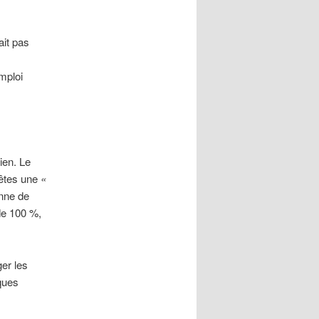
ait pas
mploi
ien. Le
 êtes une
«
enne de
de 100 %,
er les
ques