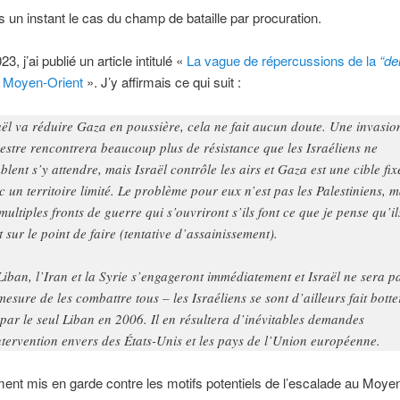
un instant le cas du champ de bataille par procuration.
3, j’ai publié un article intitulé «
La vague de répercussions de la
“de
 Moyen-Orient
». J’y affirmais ce qui suit :
aël va réduire Gaza en poussière, cela ne fait aucun doute. Une invasio
restre rencontrera beaucoup plus de résistance que les Israéliens ne
blent s’y attendre, mais Israël contrôle les airs et Gaza est une cible fix
c un territoire limité. Le problème pour eux n’est pas les Palestiniens, m
 multiples fronts de guerre qui s’ouvriront s’ils font ce que je pense qu’il
t sur le point de faire (tentative d’assainissement).
Liban, l’Iran et la Syrie s’engageront immédiatement et Israël ne sera p
mesure de les combattre tous – les Israéliens se sont d’ailleurs fait botte
 par le seul Liban en 2006. Il en résultera d’inévitables demandes
ntervention envers des États-Unis et les pays de l’Union européenne.
ment mis en garde contre les motifs potentiels de l’escalade au Moyen