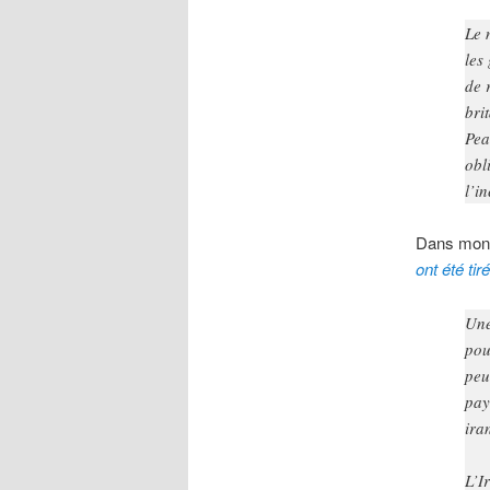
Le 
les
de 
bri
Pea
obl
l’i
Dans mon 
ont été tir
Une
pou
peu
pay
ira
L’I