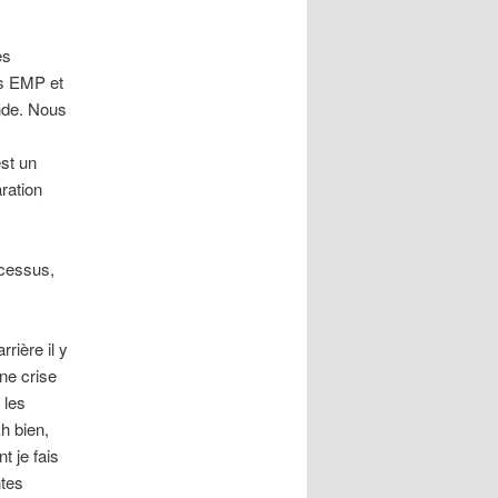
es
s EMP et
nde. Nous
est un
ration
ocessus,
rière il y
ne crise
 les
h bien,
t je fais
ntes