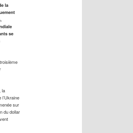
e la
iquement
,
ndiale
ants se
n
troisième
r
 la
 l’Ukraine
 menée sur
n du dollar
uvent