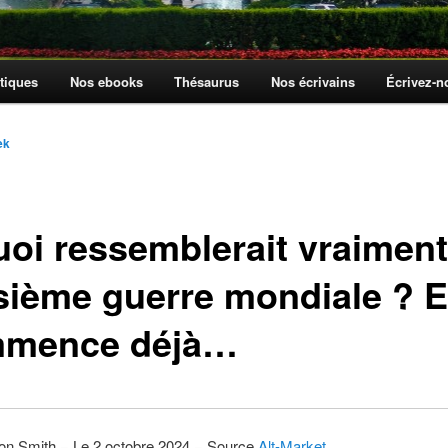
tiques
Nos ebooks
Thésaurus
Nos écrivains
Écrivez-
ek
uoi ressemblerait vraiment
isième guerre mondiale ? E
mence déjà…
on Smith − Le 2 octobre 2024 − Source
Alt-Market