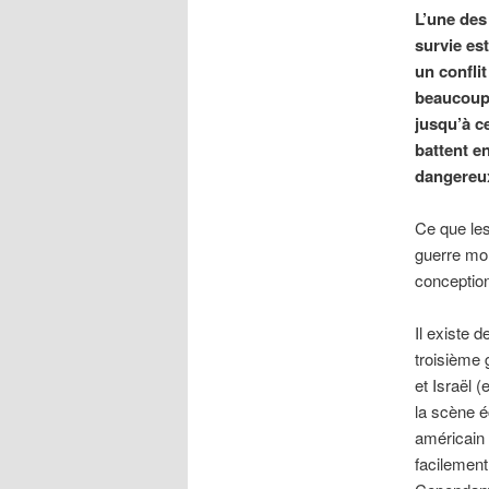
L’une des
survie es
un confli
beaucoup
jusqu’à c
battent en
dangereu
Ce que les
guerre mon
conception
Il existe 
troisième 
et Israël 
la scène é
américain 
facilement