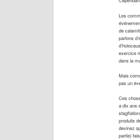
Cependant,
Les commun
événement
de calami
parlons d’
d’holocaus
exercice m
dans la ma
Mais comm
pas un év
Ces choses
a dix ans 
stagflatio
produits d
devinez qu
partie) fa