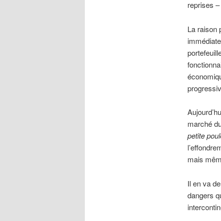
reprises 
La raison 
immédiate
portefeuil
fonctionna
économique
progressiv
Aujourd’hu
marché du 
petite pou
l’effondre
mais même 
Il en va d
dangers qu
intercontin