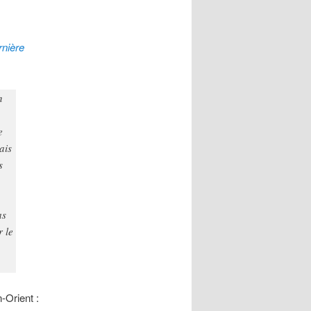
rnière
n
e
ais
s
as
r le
-Orient :