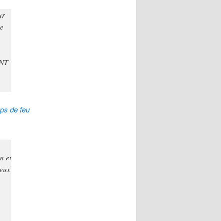
ur
re
ENT
ups de feu
n et
deux