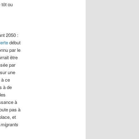
 tôt ou
ant 2050 :
lerte
début
nnu par le
rrait être
usée par
 sur une
 à ce
s à de
les
ssance à
doute pas à
place, et
«
migrants