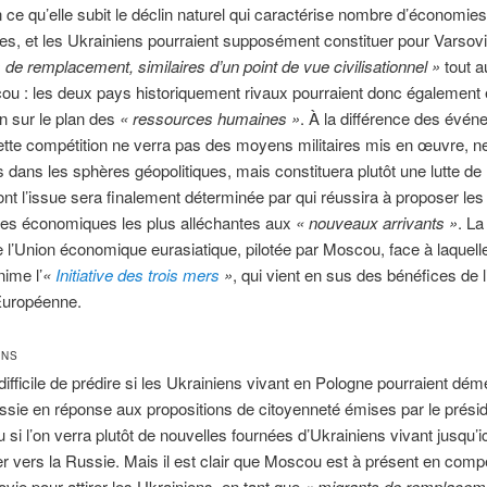
 ce qu’elle subit le déclin naturel qui caractérise nombre d’économies
s, et les Ukrainiens pourraient supposément constituer pour Varsov
s de remplacement,
similaires d’un point de vue civilisationnel »
tout a
u : les deux pays historiquement rivaux pourraient donc également 
n sur le plan des
«
ressources humaines »
. À la différence des évé
tte compétition ne verra pas des moyens militaires mis en œuvre, n
s dans les sphères géopolitiques, mais constituera plutôt une lutte de
nt l’issue sera finalement déterminée par qui réussira à proposer les
ves économiques les plus alléchantes aux
«
nouveaux arrivants »
. La
 l’Union économique eurasiatique, pilotée par Moscou, face à laquelle
ime l’
«
Initiative des trois mers
»
, qui vient en sus des bénéfices de 
Européenne.
ONS
n difficile de prédire si les Ukrainiens vivant en Pologne pourraient dé
ssie en réponse aux propositions de citoyenneté émises par le prési
u si l’on verra plutôt de nouvelles fournées d’Ukrainiens vivant jusqu’i
r vers la Russie. Mais il est clair que Moscou est à présent en compé
vie pour attirer les Ukrainiens, en tant que
«
migrants de remplacem