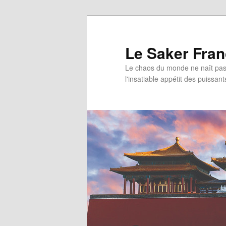
Aller
au
contenu
Le Saker Fra
principal
Le chaos du monde ne naît pas 
l'insatiable appétit des puissant