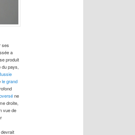
r ses
assée a
se produit
e du pays,
 Russie
e
le grand
rofond
roversé
ne
me droite,
en vue de
r
 devrait