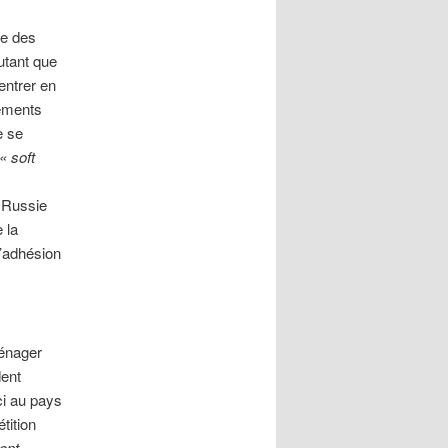
ie des
utant que
entrer en
nements
e se
«
soft
 Russie
 la
l’adhésion
ménager
dent
ci au pays
tition
ent,