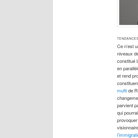
TENDANCE
Ce n’est u
niveaux de
constitué 
en parallè
et rend pr
constituer
mufti
de Ru
changemen
parvient p
qui pourra
provoquer
visionnair
l’immigrat