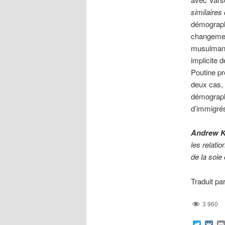
similaires 
démographi
changement
musulmanes
implicite 
Poutine pr
deux cas, 
démographi
d’immigré
Andrew K
les relati
de la soie 
Traduit pa
3 960
Teleg
VK