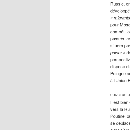
Russie, en
développée
«
migrant
pour Mosco
compétitio
passés, ce
situera pa
power »
do
perspecti
dispose de
Pologne an
à l’Union 
CONCLUSI
Il est bie
vers la Ru
Poutine, o
se déplace
avec Varso