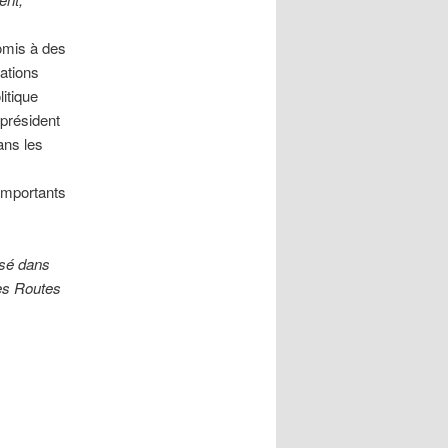
romis à des
ations
itique
e président
ans les
importants
isé dans
les Routes