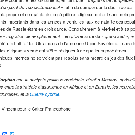
d’un point de vue civilisationnel »
, afin de compenser le déclin de sa
e propre et de maintenir son équilibre religieux, qui est sans cela p
s importants dans les années à venir, les taux de natalité des popul
 de Russie étant en croissance. Contrairement à Merkel et à sa pol
de
«
migration de remplacement »
en provenance du
«
grand sud »
, l
éférerait attirer les Ukrainiens de l’ancienne Union Soviétique, mais d
les dirigeants semblent s’être résignés à ce que leurs problèmes
ques internes ne se voient pas résolus sans mettre en jeu des flux 
s.
orybko
est un analyste politique américain, établi à Moscou, spécial
ons entre la stratégie étasunienne en Afrique et en Eurasie, les nouvel
chinoises, et la
Guerre hybride
.
r Vincent pour le Saker Francophone
ram
Email
Facebook
Twitter