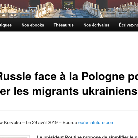
tiques
Nos ebooks
Thésaurus
Nos écrivains
Écrivez-
Russie face à la Pologne p
rer les migrants ukrainiens
w Korybko – Le 29 avril 2019 – Source
eurasiafuture.com
Le président Poutine propose de simplifier le 