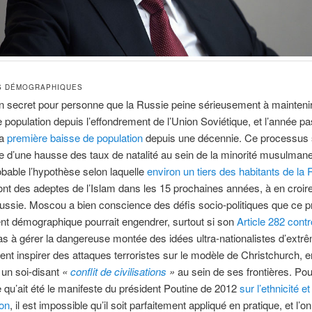
S DÉMOGRAPHIQUES
n secret pour personne que la Russie peine sérieusement à mainteni
 population depuis l’effondrement de l’Union Soviétique, et l’année p
la
première baisse de population
depuis une décennie. Ce processus 
le d’une hausse des taux de natalité au sein de la minorité musulman
obable l’hypothèse selon laquelle
environ un tiers des habitants de la
ont des adeptes de l’Islam dans les 15 prochaines années, à en croir
ssie. Moscou a bien conscience des défis socio-politiques que ce p
t démographique pourrait engendrer, surtout si son
Article 282
cont
as à gérer la dangereuse montée des idées ultra-nationalistes d’extrê
ient inspirer des attaques terroristes sur le modèle de Christchurch, 
 un soi-disant
«
conflit de civilisations
»
au sein de ses frontières. Pou
e qu’ait été le manifeste du président Poutine de 2012
sur l’ethnicité et
ion
, il est impossible qu’il soit parfaitement appliqué en pratique, et l’on