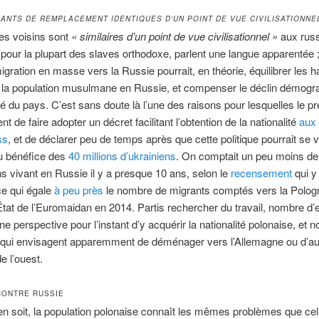
RANTS DE REMPLACEMENT IDENTIQUES D’UN POINT DE VUE CIVILISATIONNE
es voisins sont
«
similaires d’un point de vue civilisationnel »
aux russ
t pour la plupart des slaves orthodoxe, parlent une langue apparentée ;
igration en masse vers la Russie pourrait, en théorie, équilibrer les 
e la population musulmane en Russie, et compenser le déclin démogr
du pays. C’est sans doute là l’une des raisons pour lesquelles le pr
nt de faire adopter un décret facilitant l’obtention de la nationalité
aux 
ss
, et de déclarer peu de temps après que cette politique pourrait se v
u bénéfice des
40 millions d’ukrainiens
. On comptait un peu moins de 
ns vivant en Russie il y a presque 10 ans, selon le
recensement
qui y 
ce qui égale
à peu près
le nombre de migrants comptés vers la Polog
État de l’Euromaidan en 2014. Partis rechercher du travail, nombre d’
ne perspective pour l’instant d’y acquérir la nationalité polonaise, et
 qui envisagent apparemment de déménager vers l’Allemagne ou d’au
e l’ouest.
ONTRE RUSSIE
 en soit, la population polonaise connaît les mêmes problèmes que cell