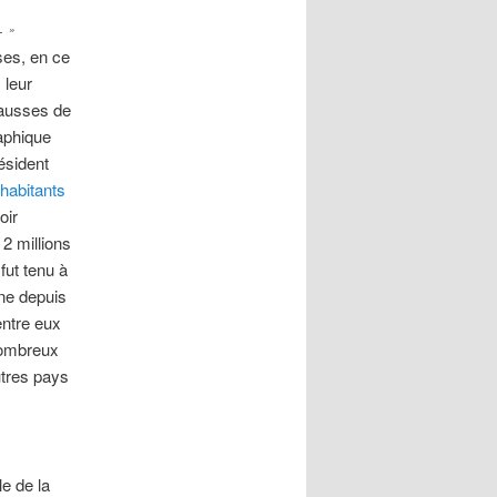
L »
es, en ce
 leur
hausses de
aphique
ésident
habitants
oir
2 millions
fut tenu à
ne depuis
entre eux
 nombreux
tres pays
e de la