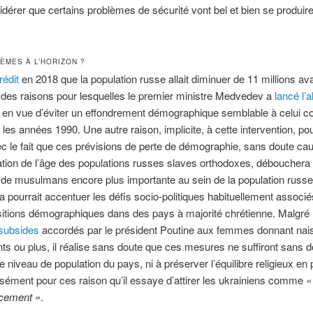
dérer que certains problèmes de sécurité vont bel et bien se produire
ÈMES À L’HORIZON ?
rédit
en 2018 que la population russe allait diminuer de 11 millions av
e des raisons pour lesquelles le premier ministre Medvedev a
lancé l’a
, en vue d’éviter un effondrement démographique semblable à celui co
les années 1990. Une autre raison, implicite, à cette intervention, pou
ec le fait que ces prévisions de perte de démographie, sans doute ca
tion de l’âge des populations russes slaves orthodoxes, débouchera
 de musulmans encore plus importante au sein de la population russe
la pourrait accentuer les défis socio-politiques habituellement associé
nsitions démographiques dans des pays à majorité chrétienne. Malgré 
subsides
accordés par le président Poutine aux femmes donnant nai
ts ou plus, il réalise sans doute que ces mesures ne suffiront sans 
e niveau de population du pays, ni à préserver l’équilibre religieux en 
isément pour ces raison qu’il essaye d’attirer les ukrainiens comme
cement »
.