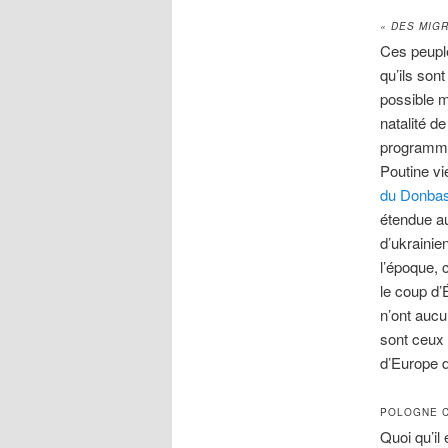
« DES MIG
Ces peupl
qu’ils son
possible m
natalité d
programmé 
Poutine vie
du Donba
étendue a
d’ukrainie
l’époque, 
le coup d’
n’ont aucu
sont ceux
d’Europe d
POLOGNE C
Quoi qu’il