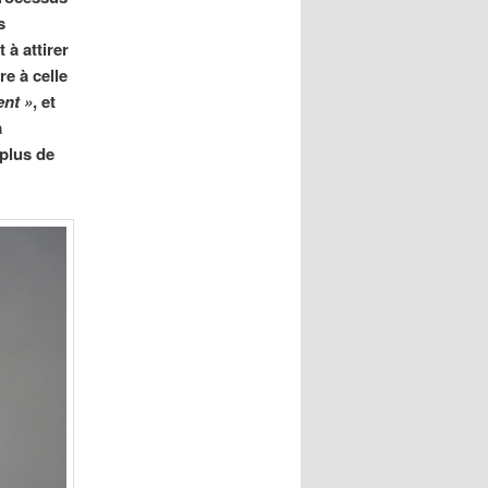
s
 à attirer
re à celle
nt »
, et
a
 plus de