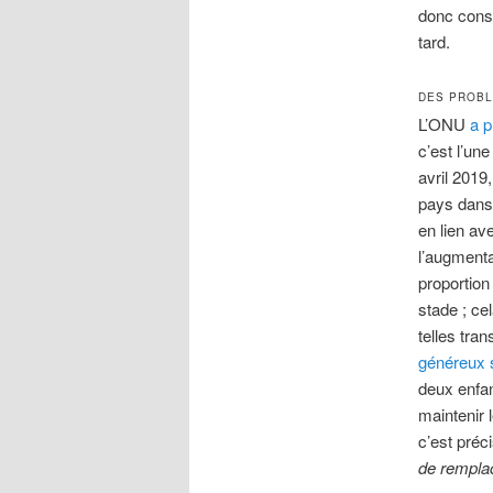
donc consi
tard.
DES PROBL
L’ONU
a p
c’est l’un
avril 2019
pays dans 
en lien av
l’augmenta
proportion
stade ; ce
telles tra
généreux 
deux enfan
maintenir l
c’est préc
de rempla