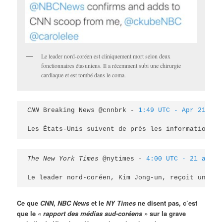
Le leader nord-coréen est cliniquement mort selon deux
fonctionnaires étasuniens. Il a récemment subi une chirurgie
cardiaque et est tombé dans le coma.
CNN
 Breaking News @cnnbrk - 
1:49 UTC - Apr 21, 20
Les États-Unis suivent de près les informations s
The New York Times
 @nytimes - 
4:00 UTC - 21 avr. 
Le leader nord-coréen, Kim Jong-un, reçoit un tra
Ce que
CNN
,
NBC News
et le
NY Times
ne disent pas, c’est
que le
« rapport des médias sud-coréens »
sur la grave