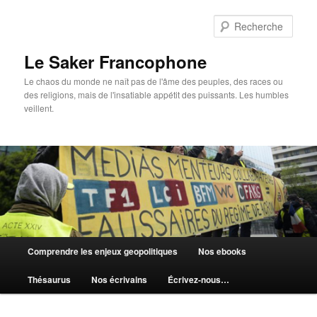
Aller
au
Rech
contenu
principal
Le Saker Francophone
Le chaos du monde ne naît pas de l'âme des peuples, des races ou
des religions, mais de l'insatiable appétit des puissants. Les humbles
veillent.
Menu
Comprendre les enjeux geopolitiques
Nos ebooks
principal
Thésaurus
Nos écrivains
Écrivez-nous…