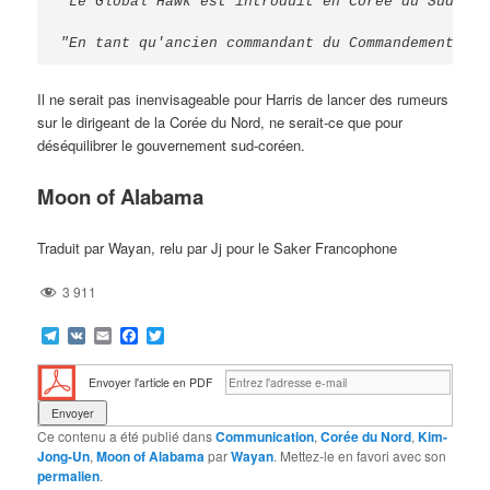
"Le Global Hawk est introduit en Corée du Sud par
"En tant qu'ancien commandant du Commandement ind
Il ne serait pas inenvisageable pour Harris de lancer des rumeurs
sur le dirigeant de la Corée du Nord, ne serait-ce que pour
déséquilibrer le gouvernement sud-coréen.
Moon of Alabama
Traduit par Wayan, relu par Jj pour le Saker Francophone
3 911
Telegram
VK
Email
Facebook
Twitter
Envoyer l'article en PDF
Ce contenu a été publié dans
Communication
,
Corée du Nord
,
Kim-
Jong-Un
,
Moon of Alabama
par
Wayan
. Mettez-le en favori avec son
permalien
.