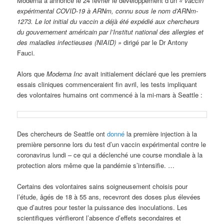
Moderna a annoncé le 24 février le développement d’un
« vaccin
expérimental COVID-19 à ARNm, connu sous le nom d’ARNm-
1273. Le lot initial du vaccin a déjà été expédié aux chercheurs
du gouvernement américain par l’Institut national des allergies et
des maladies infectieuses (NIAID) »
dirigé par le Dr Antony
Fauci.
Alors que
Moderna Inc
avait initialement déclaré que les premiers
essais cliniques commenceraient fin avril, les tests impliquant
des volontaires humains ont commencé à la mi-mars à Seattle :
Des chercheurs de Seattle ont
donné
la première injection à la
première personne lors du test d’un vaccin expérimental contre le
coronavirus lundi – ce qui a déclenché une course mondiale à la
protection alors même que la pandémie s’intensifie. …
Certains des volontaires sains soigneusement choisis pour
l’étude, âgés de 18 à 55 ans, recevront des doses plus élevées
que d’autres pour tester la puissance des inoculations. Les
scientifiques vérifieront l’absence d’effets secondaires et