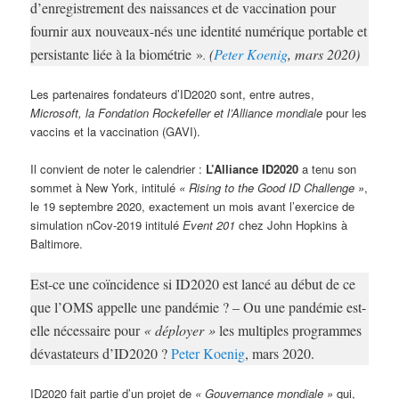
d’enregistrement des naissances et de vaccination pour
fournir aux nouveaux-nés une identité numérique portable et
persistante liée à la biométrie »
(
Peter Koenig
, mars 2020)
.
Les partenaires fondateurs d’ID2020 sont, entre autres,
Microsoft, la Fondation Rockefeller et l’Alliance mondiale
pour les
vaccins et la vaccination (GAVI).
Il convient de noter le calendrier :
L’Alliance ID2020
a tenu son
sommet à New York, intitulé
« Rising to the Good ID Challenge »
,
le 19 septembre 2020, exactement un mois avant l’exercice de
simulation nCov-2019 intitulé
Event 201
chez John Hopkins à
Baltimore.
Est-ce une coïncidence si ID2020 est lancé au début de ce
que l’OMS appelle une pandémie ? – Ou une pandémie est-
elle nécessaire pour
« déployer »
les multiples programmes
dévastateurs d’ID2020 ?
Peter Koenig
, mars 2020.
ID2020 fait partie d’un projet de
« Gouvernance mondiale »
qui,