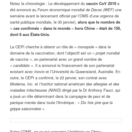
Notez la chronologie : Le développement du
vaccin CoV 2019
a
été annoncé au
Forum économique mondial de Davos (WEF)
une
semaine avant le lancement officiel par l’OMS d’une urgence de
santé publique mondiale, le 30 janvier),
alors que le nombre de
« cas confirmés »
dans le monde – hors Chine – était de 150,
dont 6 aux États-Unis.
La CEPI cherche à obtenir un rôle de
« monopole »
dans le
domaine de la vaccination, dont l’objectif est un
« projet mondial
de vaccins »
, en partenariat avec un grand nombre de
« candidats »
. Il a annoncé le financement de son partenariat
existant avec
Inovio
et l’Université du Queensland, Australie. En
outre, le CEPI a confirmé, le 23 janvier, son contrat avec
Moderna, Inc.
et
l’Institut national américain des allergies et des
maladies infectieuses (NIAID)
dirigé par le Dr Anthony Fauci, qui
a joué un rôle déterminant dans la campagne de peur et de
panique menée dans toute l’Amérique :
« Dix fois pire que la
grippe saisonnière »
.
Selon l’OMS, en ce qui concerne l’épidémie en Chine :