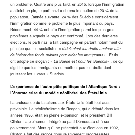
un problème. Quatre ans plus tard, en 2015, lorsque l’immigration
a atteint un pic, le parti nazi a obtenu le soutien de 20 % de la
population. L’année suivante, 24 % des Suédois considéraient
l’immigration comme le problème le plus important du pays.
Récemment, 44 % ont cité l’immigration parmi les plus gros
problèmes auxquels le pays est confronté. Lors des dernières
élections, le parti nazi a fait campagne en partant notamment du
principe que les socialistes «
réduisaient les droits sociaux afin
de libérer des fonds publics pour aider les immigrants
« . Et ils
ont adopté ce slogan : «
La Suède est pour les Suédois
« , ce qui
signifie que les immigrants ne méritent pas les droits dont
jouissent les «
vrais
» Suédois.
L’expérience de l’autre pôle politique de l’Atlantique Nord :
L’énorme crise du modèle néolibéral des États-Unis
La croissance du fascisme aux États-Unis était tout aussi
prévisible. Le néolibéralisme de Reagan, qui a débuté dans les
années 1980, était en pleine expansion, et le président Bill
Clinton l’a pleinement intégré au parti Démocrate et à son
gouvernement. Alors qu’il se présentait aux élections en 1992,
Clinton a fait des propositions relativement progressistes,