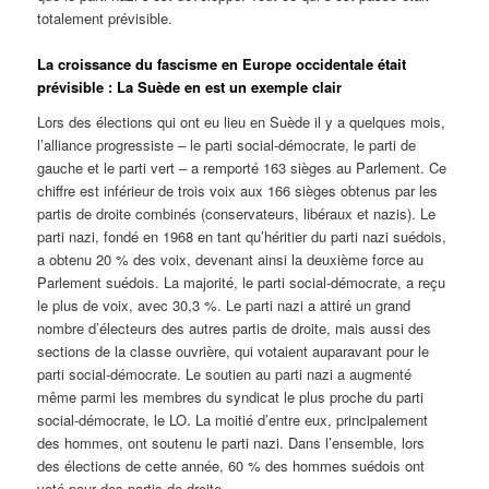
totalement prévisible.
La croissance du fascisme en Europe occidentale était
prévisible : La Suède en est un exemple clair
Lors des élections qui ont eu lieu en Suède il y a quelques mois,
l’alliance progressiste – le parti social-démocrate, le parti de
gauche et le parti vert – a remporté 163 sièges au Parlement. Ce
chiffre est inférieur de trois voix aux 166 sièges obtenus par les
partis de droite combinés (conservateurs, libéraux et nazis). Le
parti nazi, fondé en 1968 en tant qu’héritier du parti nazi suédois,
a obtenu 20 % des voix, devenant ainsi la deuxième force au
Parlement suédois. La majorité, le parti social-démocrate, a reçu
le plus de voix, avec 30,3 %. Le parti nazi a attiré un grand
nombre d’électeurs des autres partis de droite, mais aussi des
sections de la classe ouvrière, qui votaient auparavant pour le
parti social-démocrate. Le soutien au parti nazi a augmenté
même parmi les membres du syndicat le plus proche du parti
social-démocrate, le LO. La moitié d’entre eux, principalement
des hommes, ont soutenu le parti nazi. Dans l’ensemble, lors
des élections de cette année, 60 % des hommes suédois ont
voté pour des partis de droite.