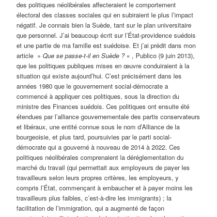
des politiques néolibérales affecteraient le comportement
électoral des classes sociales qui en subiraient le plus l’impact
négatif. Je connais bien la Suède, tant sur le plan universitaire
que personnel. J’ai beaucoup écrit sur l’État-providence suédois
et une partie de ma famille est suédoise. Et j’ai prédit dans mon
article »
Que se passe-t-il en Suède ?
« , Publico (9 juin 2013),
que les politiques publiques mises en œuvre conduiraient à la
situation qui existe aujourd’hui. C’est précisément dans les
années 1980 que le gouvernement social-démocrate a
commencé à appliquer ces politiques, sous la direction du
ministre des Finances suédois. Ces politiques ont ensuite été
étendues par l’alliance gouvernementale des partis conservateurs
et libéraux, une entité connue sous le nom d’Alliance de la
bourgeoisie, et plus tard, poursuivies par le parti social-
démocrate qui a gouverné à nouveau de 2014 à 2022. Ces
politiques néolibérales comprenaient la déréglementation du
marché du travail (qui permettait aux employeurs de payer les
travailleurs selon leurs propres critères, les employeurs, y
compris l’État, commençant à embaucher et à payer moins les
travailleurs plus faibles, c’est-à-dire les immigrants) ; la
facilitation de l’immigration, qui a augmenté de façon