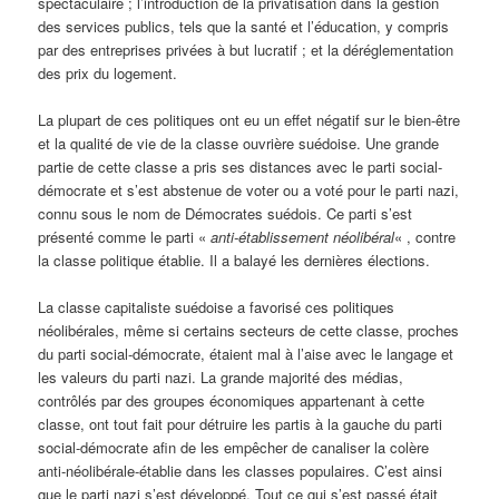
spectaculaire ; l’introduction de la privatisation dans la gestion
des services publics, tels que la santé et l’éducation, y compris
par des entreprises privées à but lucratif ; et la déréglementation
des prix du logement.
La plupart de ces politiques ont eu un effet négatif sur le bien-être
et la qualité de vie de la classe ouvrière suédoise. Une grande
partie de cette classe a pris ses distances avec le parti social-
démocrate et s’est abstenue de voter ou a voté pour le parti nazi,
connu sous le nom de Démocrates suédois. Ce parti s’est
présenté comme le parti «
anti-établissement néolibéral
« , contre
la classe politique établie. Il a balayé les dernières élections.
La classe capitaliste suédoise a favorisé ces politiques
néolibérales, même si certains secteurs de cette classe, proches
du parti social-démocrate, étaient mal à l’aise avec le langage et
les valeurs du parti nazi. La grande majorité des médias,
contrôlés par des groupes économiques appartenant à cette
classe, ont tout fait pour détruire les partis à la gauche du parti
social-démocrate afin de les empêcher de canaliser la colère
anti-néolibérale-établie dans les classes populaires. C’est ainsi
que le parti nazi s’est développé. Tout ce qui s’est passé était