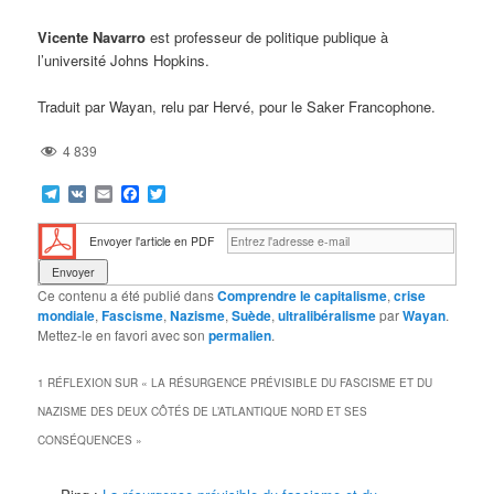
Vicente Navarro
est professeur de politique publique à
l’université Johns Hopkins.
Traduit par Wayan, relu par Hervé, pour le Saker Francophone.
4 839
Telegram
VK
Email
Facebook
Twitter
Envoyer l'article en PDF
Ce contenu a été publié dans
Comprendre le capitalisme
,
crise
mondiale
,
Fascisme
,
Nazisme
,
Suède
,
ultralibéralisme
par
Wayan
.
Mettez-le en favori avec son
permalien
.
1 RÉFLEXION SUR «
LA RÉSURGENCE PRÉVISIBLE DU FASCISME ET DU
NAZISME DES DEUX CÔTÉS DE L’ATLANTIQUE NORD ET SES
CONSÉQUENCES
»