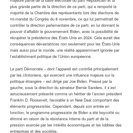
majeure partie de la base électorale du parti Républicain et la
plus grande partie de la direction de ce parti, qui a remporté la
majorité de la Chambre des représentants lors des élections de
mi-mandat du Congrès du 8 novembre, ce qui lui permettrait de
contrôler la direction parlementaire de ce parti, en lui donnant le
pouvoir d’affaiblir le gouvernement Biden, avec la possibilité de
récupérer la présidence des États-Unis en 2024. Cela aurait des
conséquences dévastatrices non seulement pour les États-Unis
mais aussi pour le monde, une réalité apparemment ignorée par
l’establishment politique de l’Union européenne.
Le parti Démocrate – dont l’appareil est contrôlé principalement
par les clintoniens, qui exercent une influence majeure sur la
politique étrangère – est dirigé par Joe Biden. Pressé par la
gauche, sous la direction du sénateur Bernie Sanders, il s’est
astucieusement présenté comme un héritier de l’ancien président
Franklin D. Roosevelt, favorable à un New Deal comportant des
éléments progressistes. Cependant, depuis son entrée en
fonction, le programme progressiste de Biden a été boycotté ou
éliminé en raison de la résistance interne du parti et de la
pression exercée par les intérêts économiques et les lobbies des
entreprises et des sociétés.