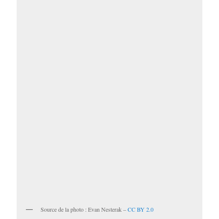
Source de la photo : Evan Nesterak –
CC BY 2.0