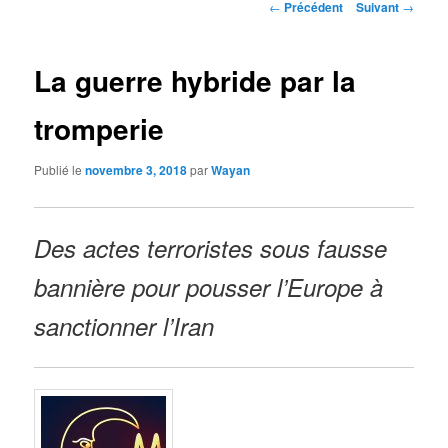
Navigation
←
Précédent
Suivant
→
des
articles
La guerre hybride par la
tromperie
Publié le
novembre 3, 2018
par
Wayan
Des actes terroristes sous fausse
bannière pour pousser l’Europe à
sanctionner l’Iran