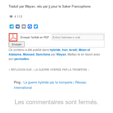
Traduit par Wayan, relu par jj pour le Saker Francophone
4 113
Telegram
VK
Email
Facebook
Twitter
Envoyer l'article en PDF
Ce contenu a été publié dans
hybride
,
Iran
,
Israël
,
Moon of
Alabama
,
Mossad
,
Sanctions
par
Wayan
. Mettez-le en favori avec
son
permalien
.
1 RÉFLEXION SUR «
LA GUERRE HYBRIDE PAR LA TROMPERIE
»
Ping :
La guerre hybride par la tromperie | Réseau
International
Les commentaires sont fermés.