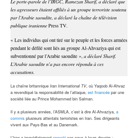
Le porte-parole de l’IRGC, Ramezan Sharif, a déclaré que
les agresseurs étaient affiliés à un groupe terroriste soutenu
par l’Arabie saoudite, a déclaré la chaîne de télévision
publique iranienne
Press TV
.
« Les individus qui ont tiré sur le peuple et les forces armées
pendant le défilé sont liés au groupe Al-Ahvaziya qui est
subventionn
é
par l’Arabie saoudite »,
a déclaré Sharif.
L’Arabie saoudite n’a pas encore répondu à ces
accusations.
La chaîne britannique
Iran International TV
, où Yaqoob Al-Ahvaz
a revendiqué la responsabilité de l’attaque,
est financée
par une
société liée au Prince Mohammed bin Salman.
Il y a plusieurs années, l’ASMLA, c’est à dire Al-Ahvaziya,
a
commis
plusieurs attentats terroristes en Iran. Ses dirigeants
vivent aux Pays-Bas et au Danemark.
L’Iran a immédiatement
rappelé
ces pays à leurs devoirs :