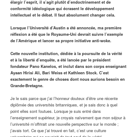
élargir l’esprit, il s’agit plutôt d’endoctrinement et de
conformité idéologique qui écrasent le développement
intellectuel et le débat. Il faut absolument changer cela.
Lorsque l’Université d’Austin a été annoncée, ma première
réflexion a été que le Royaume-Uni devrait suivre l’exemple
de l’Amérique et lancer sa propre initiative anti-woke.
Cette nouvelle institution, dédiée à la poursuite de la vérité
et à la liberté d’enquête, a été lancée par le président
fondateur Pano Kanelos, et inclut dans son corps enseignant
Ayaan Hirisi Ali, Bari Weiss et Kathleen Stock. C’est
exactement le genre de choses dont nous aurions besoin en
Grande-Bretagne.
Je le sais parce que j’ai l’honneur douteux d’être une récente
diplômée des universités britanniques, et je sais donc à quel
point elles sont foutues. Lorsque je suis entré dans
l’enseignement supérieur, je croyais naïvement que mon séjour à
l’université m’offrirait une nouvelle perspective sur le monde ;
j’avais tort. Ce que j’ai trouvé en fait, c’est une culture
universitaire qui se souciait de tout sauf de la vérité.