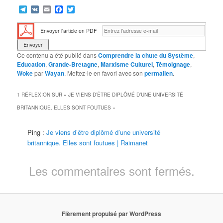
Telegram
VK
Email
Facebook
Twitter
Envoyer l'article en PDF
Ce contenu a été publié dans
Comprendre la chute du Système
,
Education
,
Grande-Bretagne
,
Marxisme Culturel
,
Témoignage
,
Woke
par
Wayan
. Mettez-le en favori avec son
permalien
.
1 RÉFLEXION SUR «
JE VIENS D’ÊTRE DIPLÔMÉ D’UNE UNIVERSITÉ
BRITANNIQUE. ELLES SONT FOUTUES
»
Ping :
Je viens d’être diplômé d’une université
britannique. Elles sont foutues | Raimanet
Les commentaires sont fermés.
Fièrement propulsé par WordPress