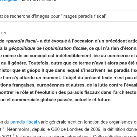
ION
de «
paradis fiscal
» a été évoqué à l’occasion d’un précédent arti
à la
géopolitique de l’optimisation fiscale
, ce qui n’a rien d’étonn
ce même de ce concept est indéfectiblement liée au commerce et
qu’il génère. Toutefois, outre que ce terme n’avait alors pas été d
historique et géopolitique dans lequel s’inscrivent les paradis fi
 l’on s’y attarde un moment. L’objet du présent texte n’est pas de
ations françaises, européennes et autres, de la lutte contre l’évas
ntrer le rôle et l’évolution des paradis fiscaux dans l’architectu
e et commerciale globale passée, actuelle et future.
ion du
paradis fiscal
varie généralement en fonction des organismes qu
nt
. Néanmoins, depuis le G20 de Londres de 2009, la définition donn
1
n 2001
fait consensus au niveau international. Cette définition se co
2