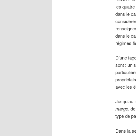
les quatre
dans le ca
considérés
renseignem
dans le ca
régimes fi
D’une faç
sont : un 
particuliè
propriéta
avec les ét
Jusqu’au 
marge
, de
type de pa
Dans la s