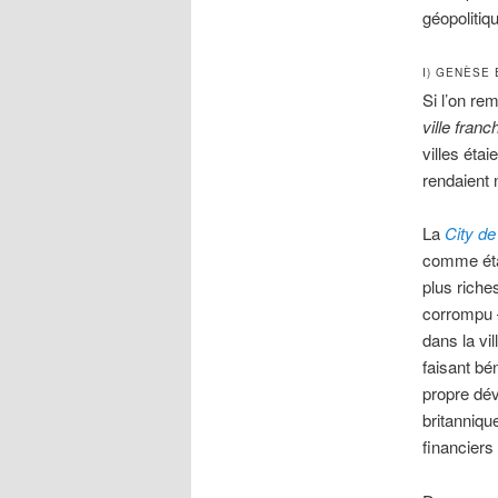
géopolitiq
I) GENÈSE
Si l’on re
ville franc
villes éta
rendaient
La
City de
comme étan
plus riche
corrompu –
dans la vil
faisant bé
propre dév
britanniqu
financiers