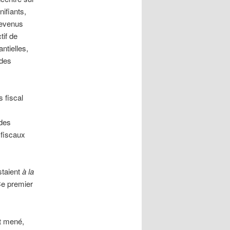
nifiants,
 revenus
tif de
ntielles,
 des
s fiscal
 des
 fiscaux
staient
à la
Ce premier
nt mené,