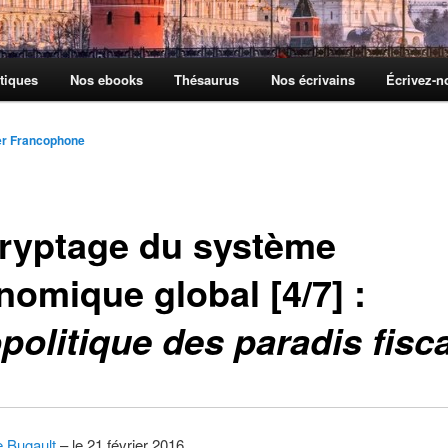
tiques
Nos ebooks
Thésaurus
Nos écrivains
Écrivez-
er Francophone
ryptage du système
nomique global [4/7] :
politique des paradis fisc
e Bugault
– le 21 février 2016