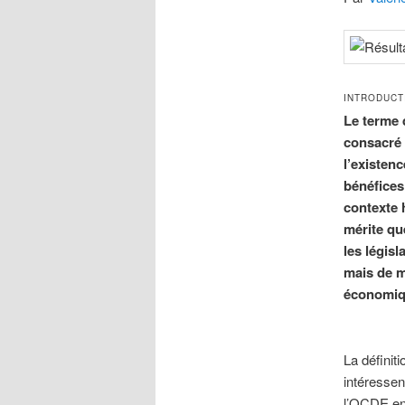
INTRODUCT
Le terme 
consacré 
l’existen
bénéfices 
contexte 
mérite que
les législ
mais de mo
économiqu
La définit
intéresse
l’OCDE e