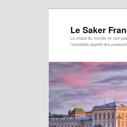
Aller
au
contenu
Le Saker Fra
principal
Le chaos du monde ne naît pas 
l'insatiable appétit des puissant