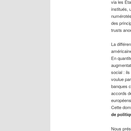
via les Ét
institués,
numérotés,
des princi
trusts an
La différe
américaine
En quantit
augmentati
social : i
voulue par
banques ce
accords d
européens,
Cette dom
de politiq
Nous prése