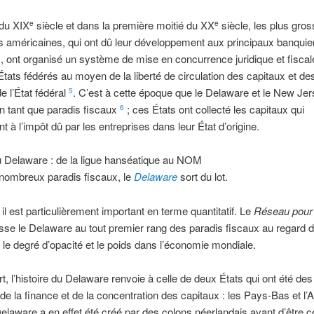
 du XIX
siècle et dans la première moitié du XX
siècle, les plus gro
e
e
s américaines, qui ont dû leur développement aux principaux banquie
 ont organisé un système de mise en concurrence juridique et fiscal
 États fédérés au moyen de la liberté de circulation des capitaux et de
 de l’État fédéral
. C’est à cette époque que le Delaware et le New Je
5
n tant que paradis fiscaux
; ces États ont collecté les capitaux qui
6
t à l’impôt dû par les entreprises dans leur État d’origine.
u Delaware : de la ligue hanséatique au NOM
 nombreux paradis fiscaux, le
Delaware
sort du lot.
 il est particulièrement important en terme quantitatif. Le
Réseau pour l
sse le Delaware au tout premier rang des paradis fiscaux au regard d
le degré d’opacité et le poids dans l’économie mondiale.
rt, l’histoire du Delaware renvoie à celle de deux États qui ont été des
de la finance et de la concentration des capitaux : les Pays-Bas et l’A
Delaware a en effet été créé par des colons néerlandais avant d’être 