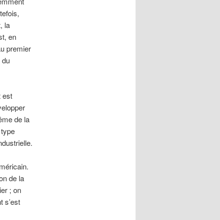
aremment
tefois,
, la
st, en
au premier
 du
 est
velopper
même de la
 type
dustrielle.
méricain.
on de la
er ; on
t s’est