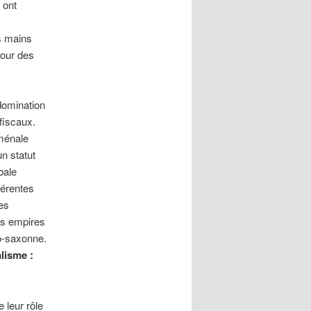
 ont
s mains
tour des
 domination
 fiscaux.
ménale
n statut
bale
férentes
des
ns empires
lo-saxonne.
lisme :
 leur rôle