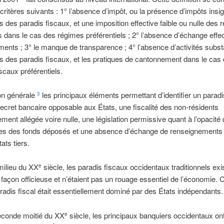
 critères suivants : 1° l’absence d’impôt, ou la présence d’impôts insig
s des paradis fiscaux, et une imposition effective faible ou nulle des
 dans le cas des régimes préférentiels ; 2° l’absence d’échange effec
ents ; 3° le manque de transparence ; 4° l’absence d’activités substa
s des paradis fiscaux, et les pratiques de cantonnement dans le cas
scaux préférentiels.
on générale
les principaux éléments permettant d’identifier un paradi
3
secret bancaire opposable aux États, une fiscalité des non-résidents
rement allégée voire nulle, une législation permissive quant à l’opacité
ires des fonds déposés et une absence d’échange de renseignements
ats tiers.
milieu du XX
siècle, les paradis fiscaux occidentaux traditionnels exi
e
 façon officieuse et n’étaient pas un rouage essentiel de l’économie. 
radis fiscal était essentiellement dominé par des États indépendants.
econde moitié du XX
siècle, les principaux banquiers occidentaux o
e