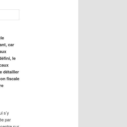
cle
ant, car
 aux
éfini, le
scaux
 détailler
ion fiscale
re
i s’y
ée par
ncentre sur