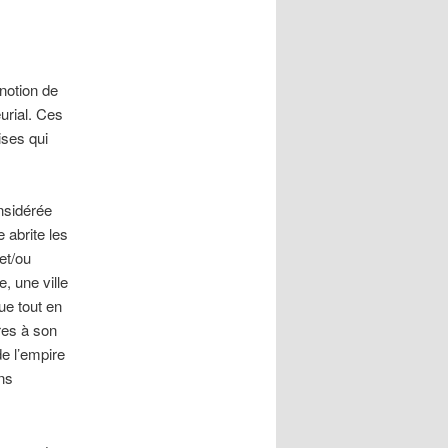
notion de
urial. Ces
ises qui
onsidérée
 abrite les
et/ou
, une ville
que tout en
res à son
e l’empire
ns