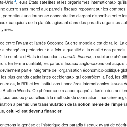
ats-Unis
, leurs États satellites et les organismes internationaux qu’ils
4
 une guerre sans merci aux paradis fiscaux reposant sur les comptes
 permettant une immense concentration d’argent disponible entre le
paux banquiers de la planète agissant dans des paradis organisés au
onymes.
nce entre l’avant et l’après Seconde Guerre mondiale est de taille. La
 a changé en profondeur à la fois la quantité et la qualité des paradis
é, le nombre d’États indépendants
paradis fiscaux
, a subi une phéno
on. En terme qualitatif, les paradis fiscaux anglo-saxons ont acquis u
ls deviennent partie intégrante de l’organisation économico-politique glo
 les plus grands capitalistes occidentaux qui contrôlent la Fed, les dif
ntrales, la BRI et les institutions financières internationales issues 
e Bretton Woods. Ce phénomène a accompagné la fusion des ancie
 tous peu ou prou ralliés à la méthode de domination financière ang
ination a permis une
transmutation de la notion même de l’impéria
ue, celui-ci est devenu financier
.
nterons la genèse et l’historique des paradis fiscaux avant de décrire