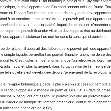
texte, la relation entre l’État britannique officiel et la City était app
mbiotique, le développement de l’un conditionnant celui de l’autre. Tou
sure où l’apport financier est le moteur de ce type de développement
end à se transformer en parasitisme : le pouvoir politique apparent e
u service du pouvoir financier caché, lequel décide ou non d’accorder 
es requis. Le pouvoir financier vit et se développe
in fine
au détriment
litique apparent, distordant ce dernier dans le sens qui lui convient.
pe de relation, il apparaît dès l’abord que le pouvoir politique apparent
 une simple façade, permettant au pouvoir financier anonyme de se dé
ranquillité. C’est justement cet anonymat que l’on retrouve au cœur 
paradis fiscal et, plus largement, dans l’organisation de l’entreprise de
que telle qu’elle s’est développée depuis l’avènement de la révolution in
cle, l’empire britannique a cédé la place à son successeur l’empire a
 s’est développé sur le modèle du premier. Dès 1913 – date de créati
principaux banquiers ont asservi le pouvoir politique au pouvoir financi
ci la marque de fabrique de l’empire britannique, dont le développemen
la puissance financière de la City.