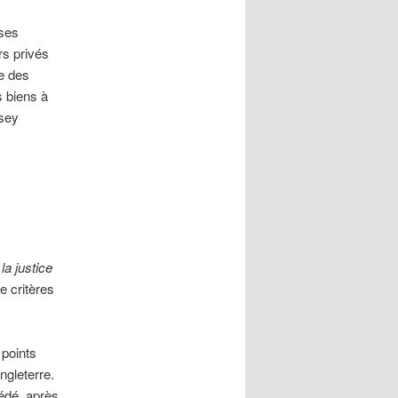
sses
rs privés
e des
s biens à
rsey
a justice
e critères
 points
ngleterre.
cédé, après