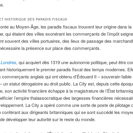
ue.
 ET HISTORIQUE DES PARADIS FISCAUX
monte au Moyen-Âge, les paradis fiscaux trouvent leur origine dans la 
he
, qui étaient des villes exonérant les commerçants de l’impôt seigne
ient souvent des villes portuaires, des lieux de passage des marchand
 nécessaire la présence sur place des commerçants.
 Londres
, qui acquiert dès 1319 une autonomie politique, peut être c
t historiquement le premier paradis fiscal des temps modernes. Elle
s commerçants anglais qui ont obtenu d’Édouard II – souverain faible 
 un statut dérogatoire au droit public. La City est, depuis cette époque
le, son activité financière échappe à la magistrature de l’État britanni
néficier l’empire thalassocratique des largesses financières nécessai
eloppement. La City a opéré comme une sorte de poste de pilotage d
e conférant aux dirigeants britanniques qui se sont succédé les moye
 de développer leur autorité sur le reste du monde.