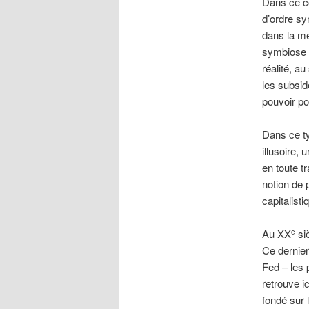
Dans ce con
d’ordre sy
dans la me
symbiose t
réalité, a
les subsid
pouvoir po
Dans ce ty
illusoire,
en toute t
notion de 
capitalisti
Au XX
siè
e
Ce dernier
Fed – les 
retrouve i
fondé sur 