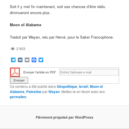
Soit il y met fin maintenant, soit ses chances d’être réélu
diminueront encore plus.
Moon of Alabama
Traduit par Wayan, relu par Hervé, pour le Saker Francophone.
2 903
Telegram
VK
Email
Facebook
Twitter
Envoyer l'article en PDF
Ce contenu a été publié dans
Géopolitique
,
Israël
,
Moon of
Alabama
,
Palestine
par
Wayan
. Mettez-le en favori avec son
permalien
.
Fièrement propulsé par WordPress