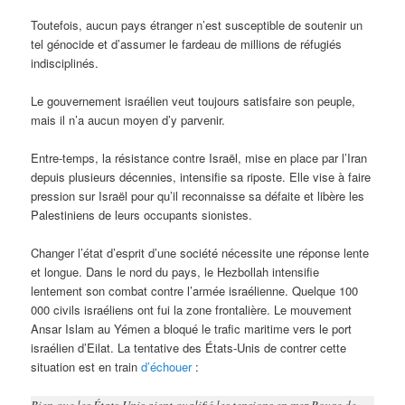
Toutefois, aucun pays étranger n’est susceptible de soutenir un
tel génocide et d’assumer le fardeau de millions de réfugiés
indisciplinés.
Le gouvernement israélien veut toujours satisfaire son peuple,
mais il n’a aucun moyen d’y parvenir.
Entre-temps, la résistance contre Israël, mise en place par l’Iran
depuis plusieurs décennies, intensifie sa riposte. Elle vise à faire
pression sur Israël pour qu’il reconnaisse sa défaite et libère les
Palestiniens de leurs occupants sionistes.
Changer l’état d’esprit d’une société nécessite une réponse lente
et longue. Dans le nord du pays, le Hezbollah intensifie
lentement son combat contre l’armée israélienne. Quelque 100
000 civils israéliens ont fui la zone frontalière. Le mouvement
Ansar Islam au Yémen a bloqué le trafic maritime vers le port
israélien d’Eilat. La tentative des États-Unis de contrer cette
situation est en train
d’échouer
:
Bien que les États-Unis aient qualifié les tensions en mer Rouge de