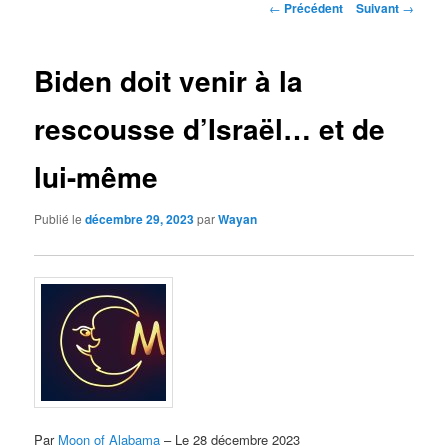
Navigation
←
Précédent
Suivant
→
des
articles
Biden doit venir à la
rescousse d’Israël… et de
lui-même
Publié le
décembre 29, 2023
par
Wayan
Par
Moon of Alabama
– Le 28 décembre 2023