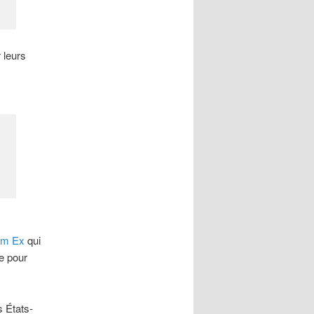
 leurs
Cum Ex
qui
e pour
s États-