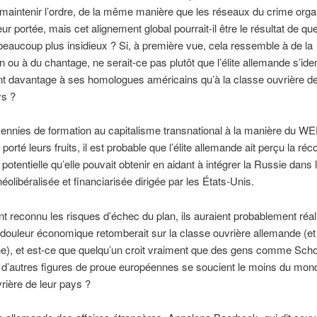
maintenir l’ordre, de la même manière que les réseaux du crime orga
ur portée, mais cet alignement global pourrait-il être le résultat de qu
eaucoup plus insidieux ? Si, à première vue, cela ressemble à de la
 ou à du chantage, ne serait-ce pas plutôt que l’élite allemande s’ident
t davantage à ses homologues américains qu’à la classe ouvrière d
ys ?
ennies de formation au capitalisme transnational à la manière du WE
 porté leurs fruits, il est probable que l’élite allemande ait perçu la r
 potentielle qu’elle pouvait obtenir en aidant à intégrer la Russie dans
éolibéralisée et financiarisée dirigée par les États-Unis.
ent reconnu les risques d’échec du plan, ils auraient probablement réal
 douleur économique retomberait sur la classe ouvrière allemande (et
e), et est-ce que quelqu’un croit vraiment que des gens comme Scho
d’autres figures de proue européennes se soucient le moins du mond
rière de leur pays ?