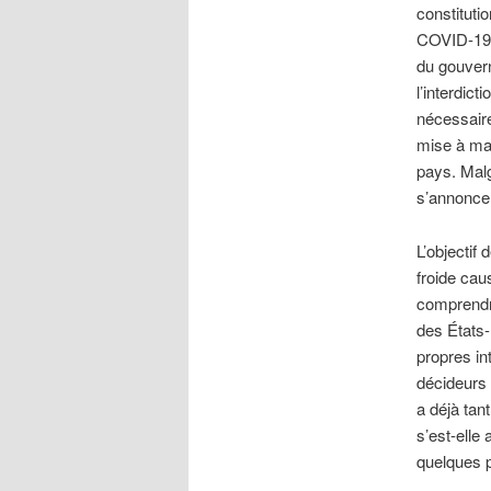
constituti
COVID-19 a
du gouver
l’interdic
nécessaire
mise à mal
pays. Mal
s’annonce 
L’objectif 
froide cau
comprendr
des États-
propres in
décideurs 
a déjà tan
s’est-elle
quelques p