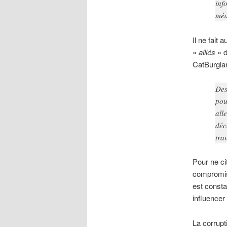
inf
méd
Il ne fait
«
alliés
» d
CatBurgla
De
pou
all
déc
trav
Pour ne ci
compromis
est consta
influencer
La corrupti