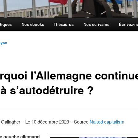
tiques
Nos ebooks
Thésaurus
Nos écrivains
Écrivez-
yan
rquoi l’Allemagne continue
 à s’autodétruire ?
 Gallagher – Le 10 décembre 2023 – Source
Naked capitalism
de gauche allemand