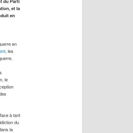
t du Parti
tion, et la
oduit en
guerre en
ent
, les
guerre.
s
, le
xception
 des
face à tant
diction du
dans la