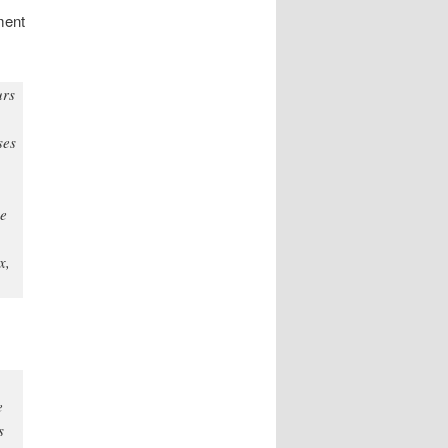
ment
urs
ses
de
x,
e
s