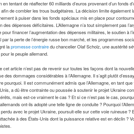
on en tentant de réaffecter 60 milliards d’euros provenant d’un fonds d
fin de combler les trous budgétaires. La décision limite également l
nement à puiser dans les fonds spéciaux mis en place pour contourn
tion des dépenses déficitaires. L’Allemagne n’a tout simplement pas l’a
 pour financer l’augmentation des dépenses militaires, le soutien à l’i
 par la perte de l’énergie russe bon marché, et les programmes soci
gré la
promesse contraire
du chancelier Olaf Scholz, une austérité s
pour le peuple allemand.
de cet article n’est pas de revenir sur toutes les façons dont la nouvell
se des dommages considérables à l’Allemagne. Il s’agit plutôt d’essa
e pourquoi. Il est communément admis que l’Allemagne, en tant que
Unis, a dû être contrainte ou poussée à soutenir le projet Ukraine con
térêts, mais est-ce vraiment le cas ? Et si ce n’est pas le cas, pourqu
allemands ont-ils adopté une telle ligne de conduite ? Pourquoi l’Alle
t perdu avec le projet Ukraine, poursuit-elle sur cette voie ruineuse ? 
 attachée à des États-Unis dont la puissance relative est en déclin ? Vo
istes.