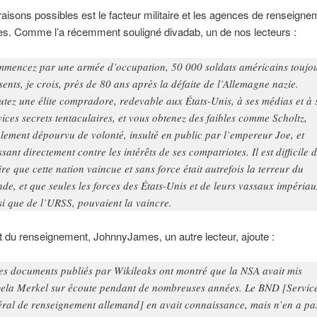
raisons possibles est le facteur militaire et les agences de renseigne
es. Comme l’a récemment souligné divadab, un de nos lecteurs :
mencez par une armée d’occupation, 50 000 soldats américains toujo
sents, je crois, près de 80 ans après la défaite de l’Allemagne nazie.
utez une élite compradore, redevable aux États-Unis, à ses médias et à 
vices secrets tentaculaires, et vous obtenez des faibles comme Scholtz,
alement dépourvu de volonté, insulté en public par l’empereur Joe, et
ssant directement contre les intérêts de ses compatriotes. Il est difficile 
ire que cette nation vaincue et sans force était autrefois la terreur du
de, et que seules les forces des États-Unis et de leurs vassaux impériau
si que de l’URSS, pouvaient la vaincre.
nt du renseignement, JohnnyJames, un autre lecteur, ajoute :
s documents publiés par Wikileaks ont montré que la NSA avait mis
ela Merkel sur écoute pendant de nombreuses années. Le BND [Servic
éral de renseignement allemand] en avait connaissance, mais n’en a pa