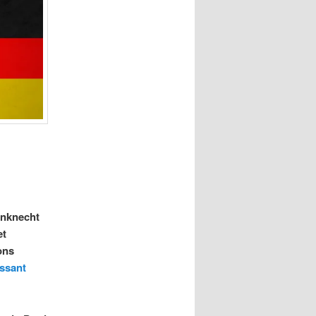
enknecht
et
ons
ssant