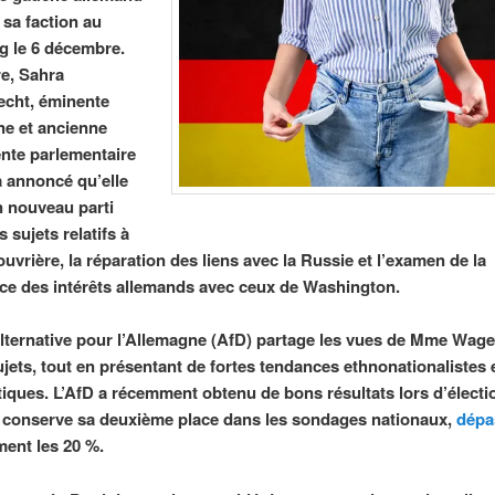
 sa faction au
 le 6 décembre.
e, Sahra
cht, éminente
nne et ancienne
nte parlementaire
 a annoncé qu’elle
n nouveau parti
s sujets relatifs à
ouvrière, la réparation des liens avec la Russie et l’examen de la
e des intérêts allemands avec ceux de Washington.
Alternative pour l’Allemagne (AfD) partage les vues de Mme Wag
ujets, tout en présentant de fortes tendances ethnonationalistes 
iques. L’AfD a récemment obtenu de bons résultats lors d’électi
t conserve sa deuxième place dans les sondages nationaux,
dépa
ment les 20 %.