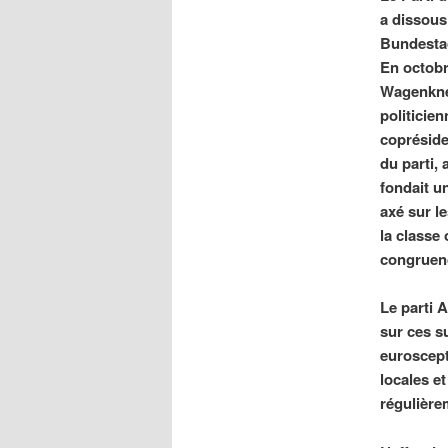
a dissous
Bundestag
En octobr
Wagenkne
politicie
copréside
du parti,
fondait u
axé sur le
la classe 
congruenc
Le parti 
sur ces s
euroscept
locales e
régulière