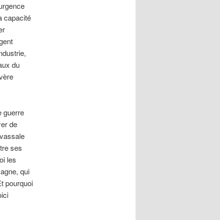
’urgence
a capacité
er
rgent
ndustrie,
aux du
évère
e guerre
yer de
 vassale
tre ses
oi les
magne, qui
Et pourquoi
ici