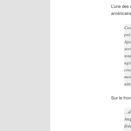
L’une des 
américain
Com
pré
Ajo
ser
tot
agi
cro
mon
ain
Sur le fro
…de
Ang
féd