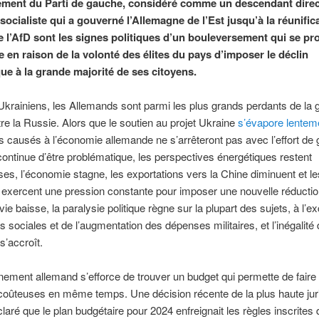
ement du Parti de gauche, considéré comme un descendant direc
 socialiste qui a gouverné l’Allemagne de l’Est jusqu’à la réunifica
 l’AfD sont les signes politiques d’un bouleversement qui se pr
 en raison de la volonté des élites du pays d’imposer le déclin
e à la grande majorité de ses citoyens.
Ukrainiens, les Allemands sont parmi les plus grands perdants de la 
re la Russie. Alors que le soutien au projet Ukraine
s’évapore lentem
ausés à l’économie allemande ne s’arrêteront pas avec l’effort de 
n continue d’être problématique, les perspectives énergétiques restent
es, l’économie stagne, les exportations vers la Chine diminuent et le
s exercent une pression constante pour imposer une nouvelle réduction
ie baisse, la paralysie politique règne sur la plupart des sujets, à l’e
 sociales et de l’augmentation des dépenses militaires, et l’inégalité
s’accroît.
ement allemand s’efforce de trouver un budget qui permette de faire 
coûteuses en même temps. Une décision récente de la plus haute juri
laré que le plan budgétaire pour 2024 enfreignait les règles inscrites 