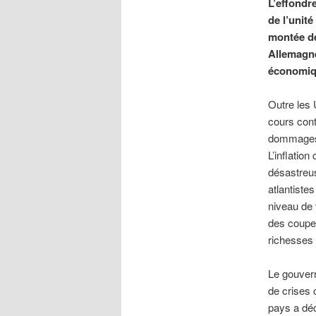
L’effondr
de l’unité
montée de
Allemagne
économiqu
Outre les 
cours cont
dommages c
L’inflatio
désastreus
atlantiste
niveau de v
des coupes
richesses 
Le gouvern
de crises 
pays a déc