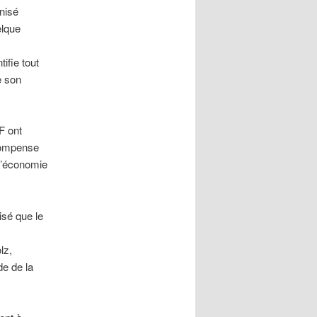
nisé
elque
ifie tout
e son
F ont
écompense
 l’économie
isé que le
lz,
e de la