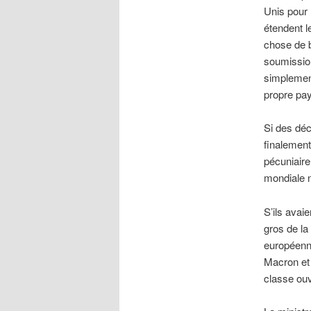
Unis pour 
étendent le
chose de b
soumission
simplemen
propre pa
Si des déc
finalement
pécuniaire
mondiale n
S’ils avai
gros de la
européenn
Macron et 
classe ouv