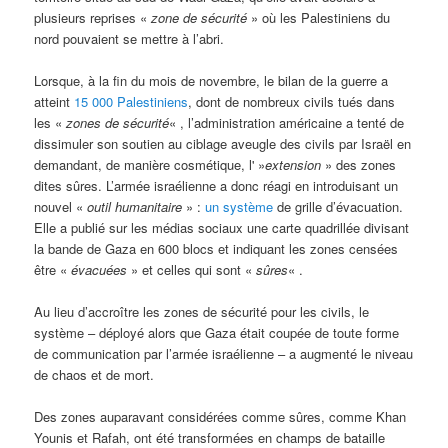
plusieurs reprises «
zone de sécurité
» où les Palestiniens du
nord pouvaient se mettre à l’abri.
Lorsque, à la fin du mois de novembre, le bilan de la guerre a
atteint
15 000 Palestiniens
, dont de nombreux civils tués dans
les «
zones de sécurité
« , l’administration américaine a tenté de
dissimuler son soutien au ciblage aveugle des civils par Israël en
demandant, de manière cosmétique, l' »
extension
» des zones
dites sûres. L’armée israélienne a donc réagi en introduisant un
nouvel «
outil humanitaire
» :
un système
de grille d’évacuation.
Elle a publié sur les médias sociaux une carte quadrillée divisant
la bande de Gaza en 600 blocs et indiquant les zones censées
être «
évacuées
» et celles qui sont «
sûres
« .
Au lieu d’accroître les zones de sécurité pour les civils, le
système – déployé alors que Gaza était coupée de toute forme
de communication par l’armée israélienne – a augmenté le niveau
de chaos et de mort.
Des zones auparavant considérées comme sûres, comme Khan
Younis et Rafah, ont été transformées en champs de bataille