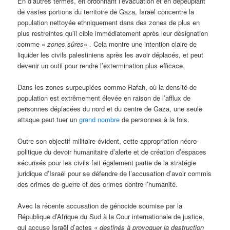
En d’autres termes, en ordonnant l’évacuation et en dépeuplant
de vastes portions du territoire de Gaza, Israël concentre la
population nettoyée ethniquement dans des zones de plus en
plus restreintes qu’il cible immédiatement après leur désignation
comme «
zones sûres
« . Cela montre une intention claire de
liquider les civils palestiniens après les avoir déplacés, et peut
devenir un outil pour rendre l’extermination plus efficace.
Dans les zones surpeuplées comme Rafah, où la densité de
population est extrêmement élevée en raison de l’afflux de
personnes déplacées du nord et du centre de Gaza, une seule
attaque peut tuer un
grand nombre
de personnes à la fois.
Outre son objectif militaire évident, cette appropriation nécro-
politique du devoir humanitaire d’alerte et de création d’espaces
sécurisés pour les civils fait également partie de la stratégie
juridique d’Israël pour se défendre de l’accusation d’avoir commis
des crimes de guerre et des crimes contre l’humanité.
Avec la récente accusation de génocide soumise par la
République d’Afrique du Sud à la Cour internationale de justice,
qui accuse Israël d’actes «
destinés à provoquer la destruction