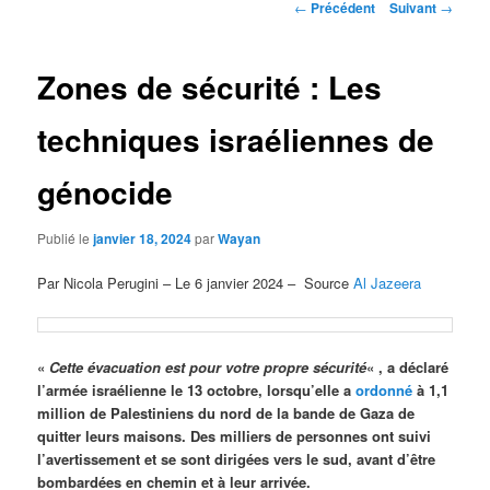
Navigation
←
Précédent
Suivant
→
des
articles
Zones de sécurité : Les
techniques israéliennes de
génocide
Publié le
janvier 18, 2024
par
Wayan
Par Nicola Perugini – Le 6 janvier 2024 – Source
Al Jazeera
«
Cette évacuation est pour votre propre sécurité
« , a déclaré
l’armée israélienne le 13 octobre, lorsqu’elle a
ordonné
à 1,1
million de Palestiniens du nord de la bande de Gaza de
quitter leurs maisons. Des milliers de personnes ont suivi
l’avertissement et se sont dirigées vers le sud, avant d’être
bombardées en chemin et à leur arrivée.