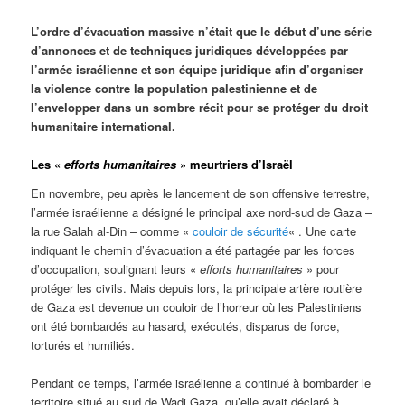
L’ordre d’évacuation massive n’était que le début d’une série
d’annonces et de techniques juridiques développées par
l’armée israélienne et son équipe juridique afin d’organiser
la violence contre la population palestinienne et de
l’envelopper dans un sombre récit pour se protéger du droit
humanitaire international.
Les «
efforts humanitaires
» meurtriers d’Israël
En novembre, peu après le lancement de son offensive terrestre,
l’armée israélienne a désigné le principal axe nord-sud de Gaza –
la rue Salah al-Din – comme «
couloir de sécurité
« . Une carte
indiquant le chemin d’évacuation a été partagée par les forces
d’occupation, soulignant leurs «
efforts humanitaires
» pour
protéger les civils. Mais depuis lors, la principale artère routière
de Gaza est devenue un couloir de l’horreur où les Palestiniens
ont été bombardés au hasard, exécutés, disparus de force,
torturés et humiliés.
Pendant ce temps, l’armée israélienne a continué à bombarder le
territoire situé au sud de Wadi Gaza, qu’elle avait déclaré à