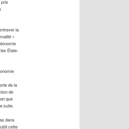
 pris
n
ntraver la
malité
»
autonomie
les États-
utonomie
orte de la
tion de
est que
e suite.
pas dans
utôt cette