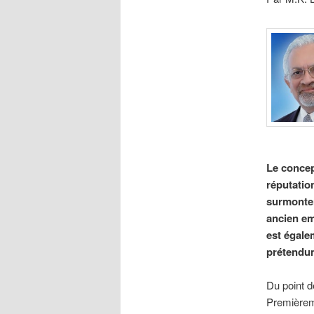
Le concep
réputatio
surmonter 
ancien emp
est égalem
prétendum
Du point d
Premièreme