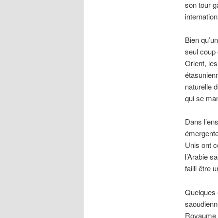
son tour g
internation
Bien qu’un
seul coup 
Orient, le
étasunienn
naturelle 
qui se mani
Dans l’ens
émergente 
Unis ont c
l’Arabie s
failli être 
Quelques 
saoudienne
Royaume