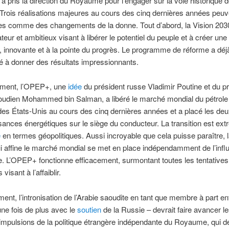
ui a pris la direction du Royaume pour l’engager sur la voie historique 
Trois réalisations majeures au cours des cinq dernières années peuv
es comme des changements de la donne. Tout d’abord, la Vision 203
teur et ambitieux visant à libérer le potentiel du peuple et à créer une
e, innovante et à la pointe du progrès. Le programme de réforme a déj
à donner des résultats impressionnants.
ment, l’OPEP+, une
idée
du président russe Vladimir Poutine et du p
aoudien Mohammed bin Salman, a libéré le marché mondial du pétrole
des États-Unis au cours des cinq dernières années et a placé les de
ances énergétiques sur le siège du conducteur. La transition est e
e
en termes géopolitiques. Aussi incroyable que cela puisse paraître, 
i affine le marché mondial se met en place indépendamment de l’infl
. L’OPEP+ fonctionne efficacement, surmontant toutes les tentatives
visant à l’affaiblir.
ent, l’intronisation de l’Arabie saoudite en tant que membre à part en
ne fois de plus avec le
soutien
de la Russie – devrait faire avancer l
impulsions de la politique étrangère indépendante du Royaume, qui de