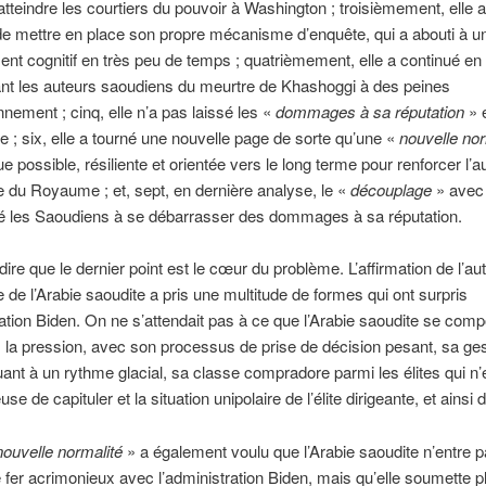
 atteindre les courtiers du pouvoir à Washington ; troisièmement, elle a
ve de mettre en place son propre mécanisme d’enquête, qui a abouti à u
nt cognitif en très peu de temps ; quatrièmement, elle a continué en
t les auteurs saoudiens du meurtre de Khashoggi à des peines
nement ; cinq, elle n’a pas laissé les «
dommages
à sa réputation
» e
e ; six, elle a tourné une nouvelle page de sorte qu’une «
nouvelle nor
e possible, résiliente et orientée vers le long terme pour renforcer l’
e du Royaume ; et, sept, en dernière analyse, le «
découplage
» avec 
dé les Saoudiens à se débarrasser des dommages à sa réputation.
 dire que le dernier point est le cœur du problème. L’affirmation de l’a
e de l’Arabie saoudite a pris une multitude de formes qui ont surpris
ration Biden. On ne s’attendait pas à ce que l’Arabie saoudite se comp
 la pression, avec son processus de prise de décision pesant, sa ges
luant à un rythme glacial, sa classe compradore parmi les élites qui n’
use de capituler et la situation unipolaire de l’élite dirigeante, et ainsi d
nouvelle normalité
» a également voulu que l’Arabie saoudite n’entre 
 fer acrimonieux avec l’administration Biden, mais qu’elle soumette pl