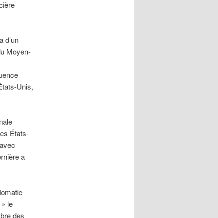
cière
 a d’un
 du Moyen-
quence
États-Unis,
nale
Les États-
 avec
ernière a
lomatie
» le
mbre des