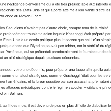
une négligence bienveillante qui a été très préjudiciable aux intérêts e
 régionale des États-Unis et qui a porté atteinte à leur vanité d’être le
’influence au Moyen-Orient.
, les Saoudiens n’avaient pas d’autre choix, compte tenu de la réalité
ue profondément troublante selon laquelle Khashoggi était préparé par 
s États-Unis à un destin politique plus important que celui d’un simpl
 quelque chose que Riyad ne pouvait pas tolérer, car la stabilité du rég
r l’Amérique, qui se prétendait paradoxalement le fournisseur de sé
 un allié stratégique depuis plusieurs décennies.
s années, voire une décennie, pour préparer une taupe afin qu’elle pui
r comme un atout stratégique, comme Khashoggi l’était pour les serv
ent américains, et la fureur suscitée par son assassinat prématuré 
les attaques médiatiques contre le régime saoudien – ciblant le prince
 bin Salman.
au fil des mois, il est devenu de plus en plus difficile de diaboliser le