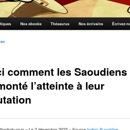
tiques
Nos ebooks
Thésaurus
Nos écrivains
Écrivez-
yan
ci comment les Saoudiens
onté l’atteinte à leur
utation
Bhadrakumar – Le 2 décembre 2023 – Source
Indian Punchline