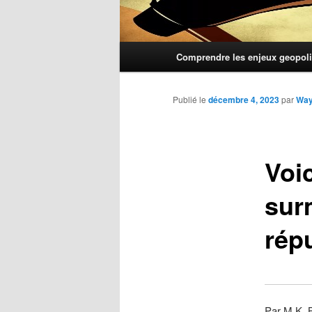
Menu
Comprendre les enjeux geopoli
principal
Publié le
décembre 4, 2023
par
Wa
Voi
surm
rép
Par M.K. 