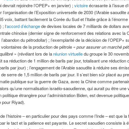
 devrait rejoindre l’OPEP+ en janvier) ;
victoire
écrasante à l’issue d’
r l’organisation de l’Exposition universelle de 2030 (l’Arabie saoudite
5 voix, battant facilement la Corée du Sud et l’Italie grâce à l’énorme
 ; l
‘accord d’échange
de devises locales de 7 milliards de dollars ave
trale chinoise (dernier signe de renforcement des relations avec la 
 l’abandon du pétrodollar) ; l’exemplarité de la décision de l’OPEP+ su
 volontaires de la production de pétrole «
pour assurer un marché pétr
quilibré
» (révélant lors de la
réunion virtuelle
du groupe le 30 novembr
t sa réduction de 1 million de barils par jour, totalisant une réduction 
 barils par jour) ; l’engagement de l’Arabie saoudite à réduire ses émi
 de serre de 1,5 million de barils par jour. Il s’est bien sûr placé au pr
omatie publique sur la guerre de Gaza, avec la Chine comme partenai
 (alors qu’une normalisation israélo-saoudienne, qui aurait pu être une v
 politique étrangère pour l’administration Biden, est devenue politiq
e pour Riyad).
de l’histoire – en particulier pour des pays comme l’Inde – est que la
ar le tact et la patience est payante. Le secret saoudien consiste à év