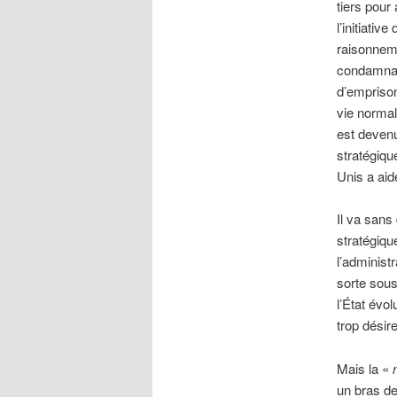
tiers pour
l’initiati
raisonneme
condamnan
d’emprison
vie normal
est devenu
stratégiqu
Unis a ai
Il va sans
stratégiqu
l’administ
sorte sous
l’État évo
trop désire
Mais la «
un bras de