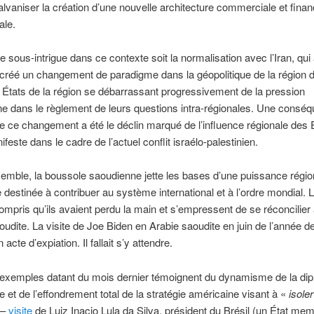
alvaniser la création d’une nouvelle architecture commerciale et finan
ale.
e sous-intrigue dans ce contexte soit la normalisation avec l’Iran, qui
créé un changement de paradigme dans la géopolitique de la région
s États de la région se débarrassant progressivement de la pression
e dans le règlement de leurs questions intra-régionales. Une consé
de ce changement a été le déclin marqué de l’influence régionale des 
feste dans le cadre de l’actuel conflit israélo-palestinien.
emble, la boussole saoudienne jette les bases d’une puissance régio
destinée à contribuer au système international et à l’ordre mondial. 
ompris qu’ils avaient perdu la main et s’empressent de se réconcilier
aoudite. La visite de Joe Biden en Arabie saoudite en juin de l’année d
un acte d’expiation. Il fallait s’y attendre.
exemples datant du mois dernier témoignent du dynamisme de la dip
 et de l’effondrement total de la stratégie américaine visant à «
isoler
 –
visite
de Luiz Inacio Lula da Silva, président du Brésil (un État me