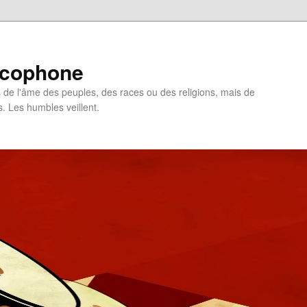
ncophone
de l'âme des peuples, des races ou des religions, mais de
s. Les humbles veillent.