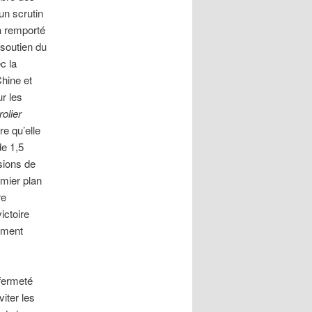
un scrutin
 a remporté
 soutien du
c la
Chine et
r les
olier
e qu’elle
de 1,5
ssions de
emier plan
re
ictoire
uement
 fermeté
iter les