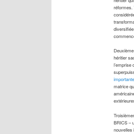
héritier q
réformes. 
considéré
transforma
diversifié
commencé 
Deuxième
héritier s
l’emprise 
superpuiss
important
matrice qu
américaine
extérieures 
Troisièmem
BRICS – u
nouvelles 