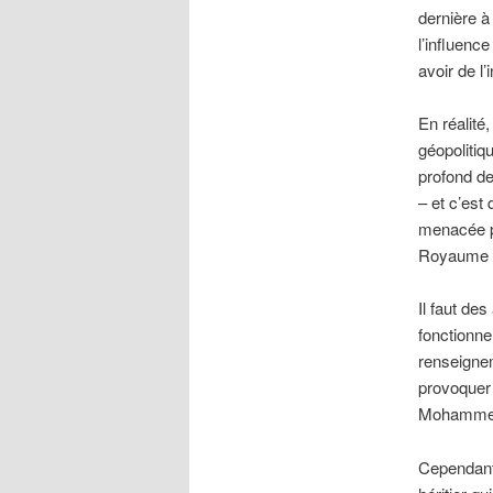
dernière à 
l’influence
avoir de l
En réalité
géopolitiq
profond de
– et c’est
menacée pa
Royaume et
Il faut de
fonctionne
renseignem
provoquer 
Mohammed
Cependant, 