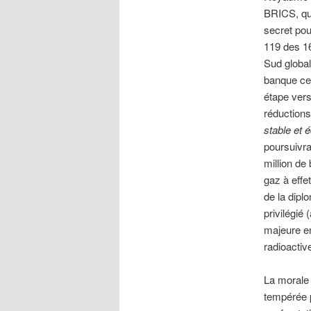
BRICS, qui
secret pou
119 des 16
Sud global)
banque cen
étape vers
réductions
stable et é
poursuivrai
million de
gaz à effet
de la dipl
privilégié
majeure en
radioactiv
La morale 
tempérée p