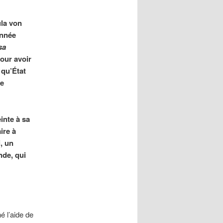
ula von
année
sa
our avoir
 qu’État
te
inte à sa
ire à
, un
nde, qui
é l’aide de