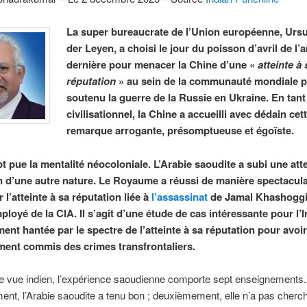
La super bureaucrate de l’Union européenne, Urs
der Leyen, a choisi le jour du poisson d’avril de l’
dernière pour menacer la Chine d’une «
atteinte à 
réputation
» au sein de la communauté mondiale p
soutenu la guerre de la Russie en Ukraine. En tant
civilisationnel, la Chine a accueilli avec dédain cet
remarque arrogante, présomptueuse et égoïste.
t pue la mentalité néocoloniale. L’Arabie saoudite a subi une atte
n d’une autre nature. Le Royaume a réussi de manière spectacula
l’atteinte à sa réputation liée à
l’assassinat
de Jamal Khashoggi
loyé de la CIA. Il s’agit d’une étude de cas intéressante pour l’I
ent hantée par le spectre de l’atteinte à sa réputation pour avoir
ent commis des crimes transfrontaliers.
e vue indien, l’expérience saoudienne comporte sept enseignements.
nt, l’Arabie saoudite a tenu bon ; deuxièmement, elle n’a pas cherch