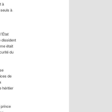
t à
s seuls à
l’État
e dissident
ime était
curité du
sse
ices de
a
 héritier
 prince