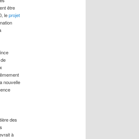
des
ent être
0, le
projet
 nation
à
rince
 de
ux
xtrêmement
la nouvelle
uence
tière des
es
vrait à