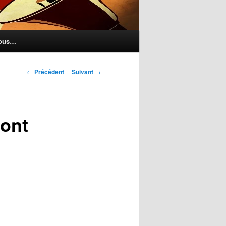
nous…
Navigation
←
Précédent
Suivant
→
des
articles
 ont