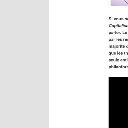
Si vous n
Capitalis
parler. Le
par les r
majorité d
que les t
seule ent
philanthr