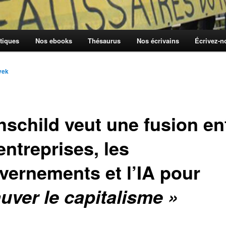
tiques
Nos ebooks
Thésaurus
Nos écrivains
Écrivez-
vek
hschild veut une fusion en
entreprises, les
vernements et l’IA pour
uver le capitalisme »