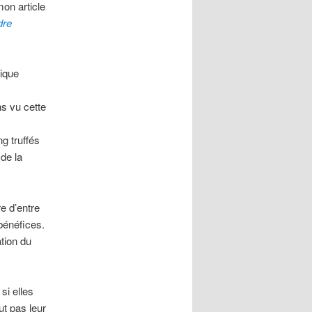
mon article
dre
tique
s vu cette
g truffés
 de la
 d’entre
 bénéfices.
tion du
si elles
ut pas leur