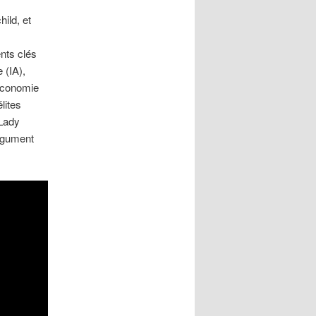
ild, et
nts clés
 (IA),
 économie
lites
 Lady
rgument