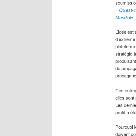
soumission
«
Qu’est-c
Mondial
«
L’idée est 
d’extrême g
plateforme
stratégie 
produisant
de propagan
propagande
Ces entrep
elles sont 
Les dernie
profit a é
Pourquoi l
doivent co