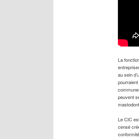
La fonctio
entreprise
au sein d’
pourraient
communes a
peuvent se
mastodonte
Le CIC est
censé crée
conformité