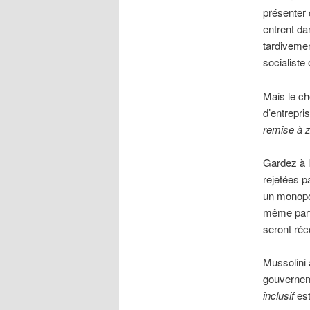
présenter
entrent da
tardivemen
socialiste
Mais le ch
d’entrepri
remise à z
Gardez à l
rejetées p
un monopol
même parti
seront ré
Mussolini 
gouvernem
inclusif
est