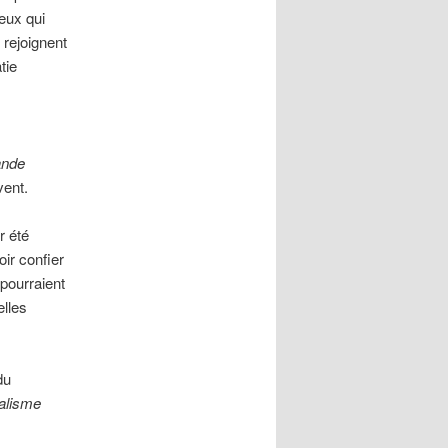
eux qui
 rejoignent
tie
s
ande
vent.
r été
ir confier
pourraient
elles
du
talisme