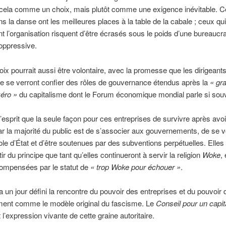
 cela comme un choix, mais plutôt comme une exigence inévitable. C
ns la danse ont les meilleures places à la table de la cabale ; ceux qui
t l’organisation risquent d’être écrasés sous le poids d’une bureaucra
 oppressive.
oix pourrait aussi être volontaire, avec la promesse que les dirigeant
se se verront confier des rôles de gouvernance étendus après la
« gr
éro »
du capitalisme dont le Forum économique mondial parle si sou
’esprit que la seule façon pour ces entreprises de survivre après avoi
ar la majorité du public est de s’associer aux gouvernements, de se vo
e d’État et d’être soutenues par des subventions perpétuelles. Elles 
r du principe que tant qu’elles continueront à servir la religion
Woke
, 
compensées par le statut de
« trop Woke pour échouer »
.
a un jour défini la rencontre du pouvoir des entreprises et du pouvoir 
ent comme le modèle original du fascisme. Le
Conseil pour un capi
 l’expression vivante de cette graine autoritaire.