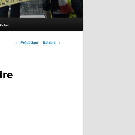
nous…
Navigation
←
Précédent
Suivant
→
des
articles
tre