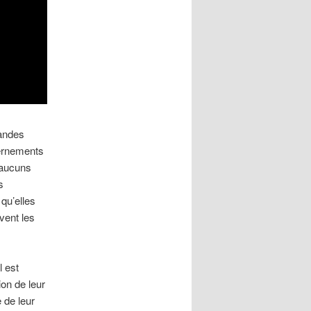
randes
vernements
’aucuns
s
qu’elles
vent les
Il est
ion de leur
 de leur