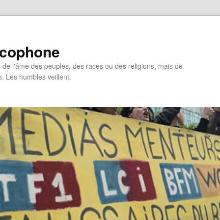
ncophone
de l'âme des peuples, des races ou des religions, mais de
s. Les humbles veillent.