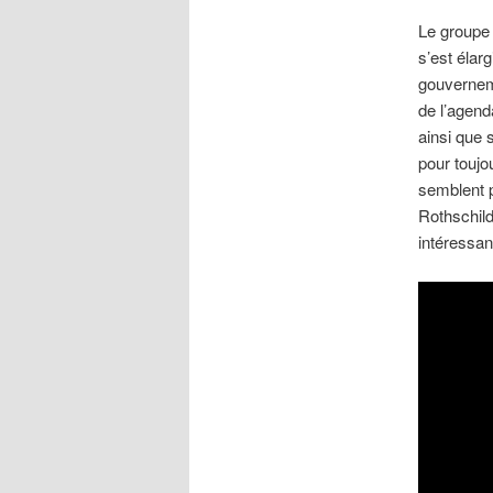
Le groupe 
s’est élar
gouvernem
de l’agenda
ainsi que 
pour toujo
semblent p
Rothschil
intéressant