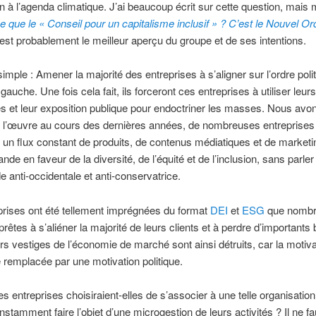
 à l’agenda climatique. J’ai beaucoup écrit sur cette question, mais 
e que le « Conseil pour un capitalisme inclusif » ? C’est le Nouvel Or
est probablement le meilleur aperçu du groupe et de ses intentions.
simple : Amener la majorité des entreprises à s’aligner sur l’ordre poli
auche. Une fois cela fait, ils forceront ces entreprises à utiliser leurs
s et leur exposition publique pour endoctriner les masses. Nous avon
à l’œuvre au cours des dernières années, de nombreuses entreprises
 un flux constant de produits, de contenus médiatiques et de marketin
de en faveur de la diversité, de l’équité et de l’inclusion, sans parler
 anti-occidentale et anti-conservatrice.
rises ont été tellement imprégnées du format
DEI
et
ESG
que nombre
prêtes à s’aliéner la majorité de leurs clients et à perdre d’importants
rs vestiges de l’économie de marché sont ainsi détruits, car la motiva
té remplacée par une motivation politique.
es entreprises choisiraient-elles de s’associer à une telle organisation 
nstamment faire l’objet d’une microgestion de leurs activités ? Il ne fa