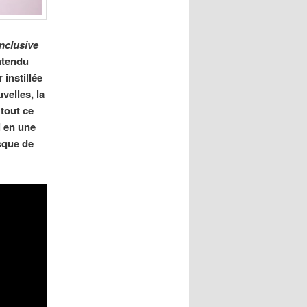
Inclusive
entendu
 instillée
velles, la
 tout ce
i en une
sque de