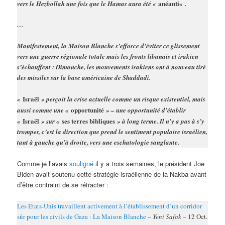
anéanti
vers le Hezbollah une fois que le Hamas aura été «
« .
…
Manifestement, la Maison Blanche s’efforce d’éviter ce glissement
vers une guerre régionale totale mais les fronts libanais et irakien
s’échauffent : Dimanche, les mouvements irakiens ont à nouveau tiré
des missiles sur la base américaine de Shaddadi.
Israël
«
» perçoit la crise actuelle comme un risque existentiel, mais
opportunité
aussi comme une «
» – une opportunité d’établir
Israël
ses terres bibliques
«
» sur «
» à long terme. Il n’y a pas à s’y
tromper, c’est la direction que prend le sentiment populaire israélien,
tant à gauche qu’à droite, vers une eschatologie sanglante.
Comme je l’avais
souligné
il y a trois semaines, le président Joe
Biden avait soutenu cette stratégie israélienne de la Nakba avant
d’être contraint de se rétracter :
Les Etats-Unis travaillent activement à l’établissement d’un corridor
sûr pour les civils de Gaza : La Maison Blanche
– Yeni Safak –
12 Oct.