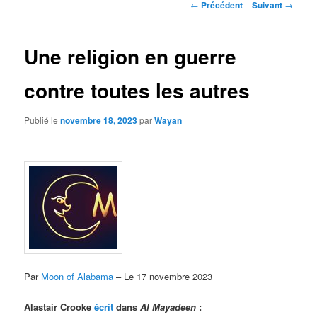
Navigation
←
Précédent
Suivant
→
des
articles
Une religion en guerre
contre toutes les autres
Publié le
novembre 18, 2023
par
Wayan
Par
Moon of Alabama
– Le 17 novembre 2023
Alastair Crooke
écrit
dans
Al Mayadeen
: