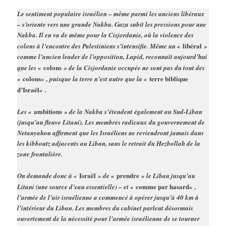
Le sentiment populaire israélien – même parmi les anciens libéraux
– s’oriente vers une grande Nakba. Gaza subit les pressions pour une
Nakba. Il en va de même pour la Cisjordanie, où la violence des
libéral
colons à l’encontre des Palestiniens s’intensifie. Même un «
»
comme l’ancien leader de l’opposition, Lapid, reconnaît aujourd’hui
colons
que les «
» de la Cisjordanie occupée ne sont pas du tout des
colons
terre biblique
«
« , puisque la terre n’est autre que la «
d’Israël
« .
ambitions
Les «
» de la Nakba s’étendent également au Sud-Liban
(jusqu’au fleuve Litani). Les membres radicaux du gouvernement de
Netanyahou affirment que les Israéliens ne reviendront jamais dans
les kibboutz adjacents au Liban, sans le retrait du Hezbollah de la
zone frontalière.
Israël
prendre
On demande donc à «
» de «
» le Liban jusqu’au
comme par hasard
Litani (une source d’eau essentielle) – et «
« ,
l’armée de l’air israélienne a commencé à opérer jusqu’à 40 km à
l’intérieur du Liban. Les membres du cabinet parlent désormais
ouvertement de la nécessité pour l’armée israélienne de se tourner