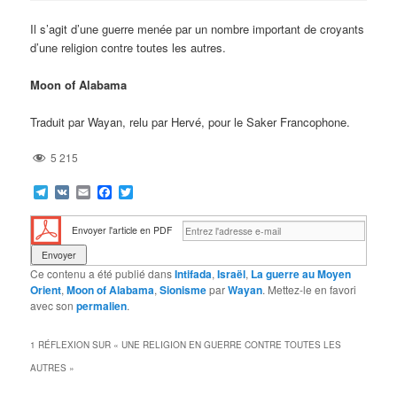
Il s’agit d’une guerre menée par un nombre important de croyants
d’une religion contre toutes les autres.
Moon of Alabama
Traduit par Wayan, relu par Hervé, pour le Saker Francophone.
5 215
Telegram
VK
Email
Facebook
Twitter
Envoyer l'article en PDF
Ce contenu a été publié dans
Intifada
,
Israël
,
La guerre au Moyen
Orient
,
Moon of Alabama
,
Sionisme
par
Wayan
. Mettez-le en favori
avec son
permalien
.
1 RÉFLEXION SUR «
UNE RELIGION EN GUERRE CONTRE TOUTES LES
AUTRES
»