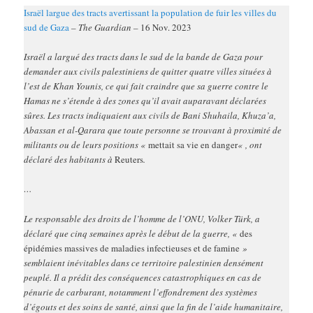
Israël largue des tracts avertissant la population de fuir les villes du
sud de Gaza
– The Guardian –
16 Nov. 2023
Israël a largué des tracts dans le sud de la bande de Gaza pour
demander aux civils palestiniens de quitter quatre villes situées à
l’est de Khan Younis, ce qui fait craindre que sa guerre contre le
Hamas ne s’étende à des zones qu’il avait auparavant déclarées
sûres. Les tracts indiquaient aux civils de Bani Shuhaila, Khuza’a,
Abassan et al-Qarara que toute personne se trouvant à proximité de
militants ou de leurs positions «
mettait sa vie en danger
« , ont
déclaré des habitants à
Reuters
.
…
Le responsable des droits de l’homme de l’ONU, Volker Türk, a
déclaré que cinq semaines après le début de la guerre, «
des
épidémies massives de maladies infectieuses et de famine
»
semblaient inévitables dans ce territoire palestinien densément
peuplé. Il a prédit des conséquences catastrophiques en cas de
pénurie de carburant, notamment l’effondrement des systèmes
d’égouts et des soins de santé, ainsi que la fin de l’aide humanitaire,