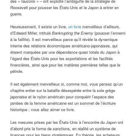
des
« faucons »
– ont exploité l’ambiguïté de la stratégie de
Roosevelt pour pousser les États-Unis et le Japon à entrer en
guerre.
Heureusement, il existe un livre,
un livre
merveilleux d’ailleurs,
d’Edward Miller, intitulé
Bankrupting the Enemy
(pousser l’ennemi
à la faillite). Il est merveilleux parce qu’il révèle la dynamique
interne des relations économiques américano-japonaises, qui
étaient marquées par une dépendance quasi totale du Japon à
l’égard des États-Unis pour les exportations et les facilités
financières, ainsi que pour les matières premières telles que le
pétrole.
Il est également merveilleux si, comme moi, vous pensez qu’un
chapitre entier sur la bataille désespérée entre la soie grège
japonaise et le nylon américain pour conquérir l’espace des
jambes de la femme américaine est un sommet de l’écriture
historique ; vous allez aimer ce livre.
Les mesures prises par les États-Unis à l’encontre du Japon ont
d’abord pris la forme de sanctions, en réalité un système de
licences pour les biens stratégiques. En théorie, les acheteurs