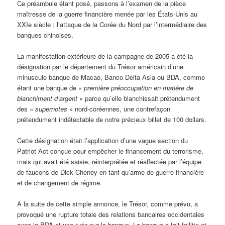
Ce préambule étant posé, passons à l’examen de la pièce
maîtresse de la guerre financière menée par les États-Unis au
XXIe siècle : l’attaque de la Corée du Nord par l’intermédiaire des
banques chinoises.
La manifestation extérieure de la campagne de 2005 a été la
désignation par le département du Trésor américain d’une
minuscule banque de Macao, Banco Delta Asia ou BDA, comme
étant une banque de «
première préoccupation en matière de
blanchiment d’argent
» parce qu’elle blanchissait prétendument
des «
supernotes
» nord-coréennes, une contrefaçon
prétendument indétectable de notre précieux billet de 100 dollars.
Cette désignation était l’application d’une vague section du
Patriot Act conçue pour empêcher le financement du terrorisme,
mais qui avait été saisie, réinterprétée et réaffectée par l’équipe
de faucons de Dick Cheney en tant qu’arme de guerre financière
et de changement de régime.
A la suite de cette simple annonce, le Trésor, comme prévu, a
provoqué une rupture totale des relations bancaires occidentales
avec la BDA et une ruée sur la banque. La banque a fait faillite et