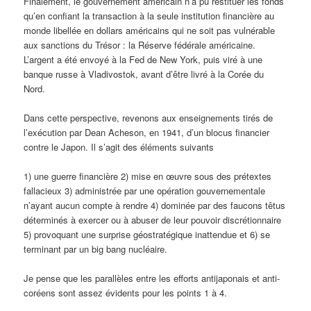
Finalement, le gouvernement américain n’a pu restituer les fonds
qu’en confiant la transaction à la seule institution financière au
monde libellée en dollars américains qui ne soit pas vulnérable
aux sanctions du Trésor : la Réserve fédérale américaine.
L’argent a été envoyé à la Fed de New York, puis viré à une
banque russe à Vladivostok, avant d’être livré à la Corée du
Nord.
Dans cette perspective, revenons aux enseignements tirés de
l’exécution par Dean Acheson, en 1941, d’un blocus financier
contre le Japon. Il s’agit des éléments suivants
1) une guerre financière 2) mise en œuvre sous des prétextes
fallacieux 3) administrée par une opération gouvernementale
n’ayant aucun compte à rendre 4) dominée par des faucons têtus
déterminés à exercer ou à abuser de leur pouvoir discrétionnaire
5) provoquant une surprise géostratégique inattendue et 6) se
terminant par un big bang nucléaire.
Je pense que les parallèles entre les efforts antijaponais et anti-
coréens sont assez évidents pour les points 1 à 4.