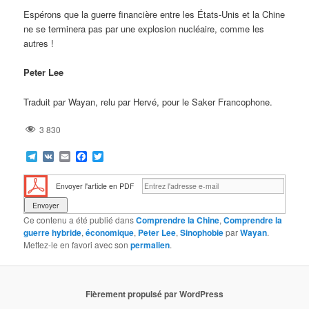
Espérons que la guerre financière entre les États-Unis et la Chine
ne se terminera pas par une explosion nucléaire, comme les
autres !
Peter Lee
Traduit par Wayan, relu par Hervé, pour le Saker Francophone.
3 830
Telegram
VK
Email
Facebook
Twitter
Envoyer l'article en PDF
Ce contenu a été publié dans
Comprendre la Chine
,
Comprendre la
guerre hybride
,
économique
,
Peter Lee
,
Sinophobie
par
Wayan
.
Mettez-le en favori avec son
permalien
.
Fièrement propulsé par WordPress