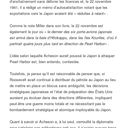
d’enchaînement sans délivrer les licences et, le 22 novembre
1941, il a rédigé un mémo d’autosatisfaction notant que les
exportations vers le Japon avaient été «
réduites à néant
« .
Comme le note Miller dans son livre, le 22 novembre est
également le jour où «
le dernier des six porte-avions japonais
est arrivé dans la baie d’Hitokappu, dans les îles Kouriles, d’où il
partirait quatre jours plus tard en direction de Pearl Harbor
« .
L’idée selon laquelle Acheson aurait poussé le Japon à attaquer
Pearl Harbor est, bien entendu, contestée.
Toutefois, je pense qu’il est raisonnable de penser que, si
Roosevelt avait continué à distribuer du pétrole au Japon au lieu
de mettre en place un blocus sans ambiguïté, les décisions
stratégiques japonaises et l’état de préparation des États-Unis
auraient pu évoluer dans des directions différentes, impliquant
peut-être une guerre moins totale et ne nécessitant pas le
bombardement stratégique et atomique impitoyable du Japon.
Quant à savoir si Acheson a, à lui seul, verrouillé la diplomatie
pour satisfaire son militantisme anti-axe, il n’existe aucune trace