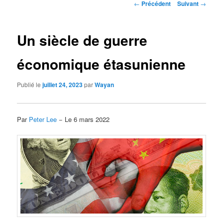
Navigation
←
Précédent
Suivant
→
des
articles
Un siècle de guerre
économique étasunienne
Publié le
juillet 24, 2023
par
Wayan
Par
Peter Lee
− Le 6 mars 2022