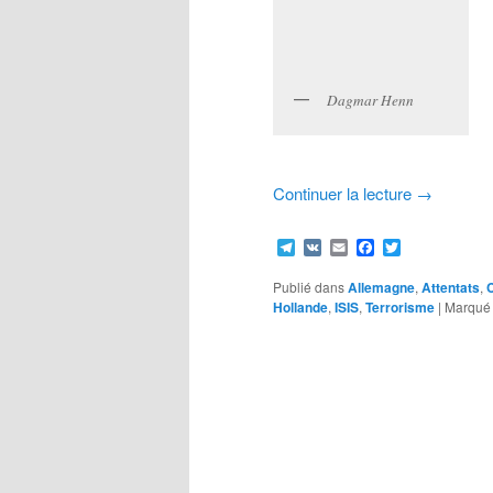
Dagmar Henn
Continuer la lecture
→
Telegram
VK
Email
Facebook
Twitter
Publié dans
Allemagne
,
Attentats
,
Hollande
,
ISIS
,
Terrorisme
|
Marqué