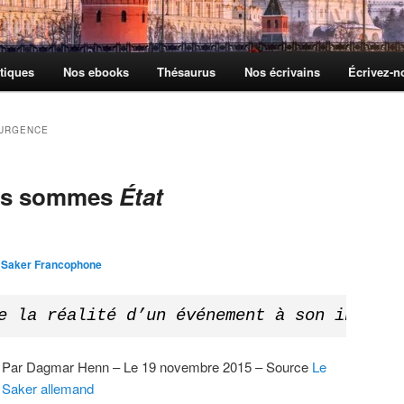
tiques
Nos ebooks
Thésaurus
Nos écrivains
Écrivez-
’URGENCE
ous sommes
État
 Saker Francophone
e la réalité d’un événement à son interp
Par Dagmar Henn – Le 19 novembre 2015 – Source
Le
Saker allemand