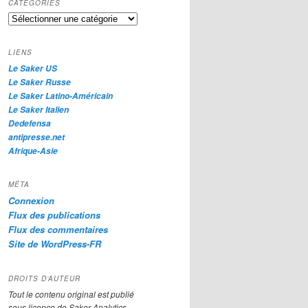
CATÉGORIES
e
Catégories
r
c
h
LIENS
e
Le Saker US
Le Saker Russe
Le Saker Latino-Américain
Le Saker Italien
Dedefensa
antipresse.net
Afrique-Asie
MÉTA
Connexion
Flux des publications
Flux des commentaires
Site de WordPress-FR
DROITS D’AUTEUR
Tout le contenu original est publié
sous licence de Saker Analytics,