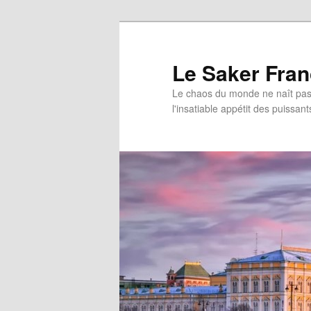
Aller
Aller
au
au
contenu
contenu
Le Saker Fra
principal
secondaire
Le chaos du monde ne naît pas 
l'insatiable appétit des puissant