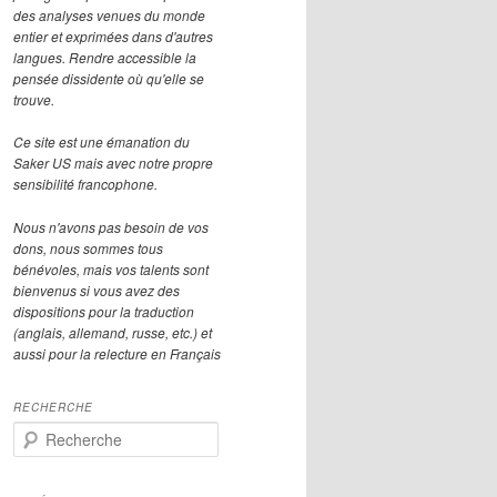
des analyses venues du monde
entier et exprimées dans d'autres
langues. Rendre accessible la
pensée dissidente où qu'elle se
trouve.
Ce site est une émanation du
Saker US mais avec notre propre
sensibilité francophone.
Nous n'avons pas besoin de vos
dons, nous sommes tous
bénévoles, mais vos talents sont
bienvenus si vous avez des
dispositions pour la traduction
(anglais, allemand, russe, etc.) et
aussi pour la relecture en Français
RECHERCHE
R
e
c
h