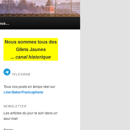
nous…
Nous sommes tous des
Gilets Jaunes
... canal historique
TELEGRAM
Tous nos posts en temps réel sur
t.me/SakerFrancophone
rétation est si rapide qu’il n’est plus p
NEWSLETTER
Les articles du jour le soir dans un
seul mail
Name