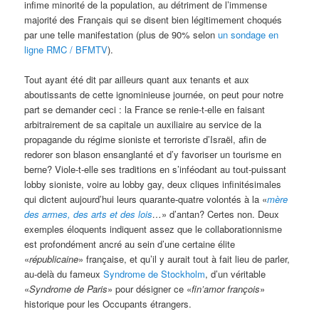
infime minorité de la population, au détriment de l’immense
majorité des Français qui se disent bien légitimement choqués
par une telle manifestation (plus de 90% selon
un sondage en
ligne RMC / BFMTV
).
Tout ayant été dit par ailleurs quant aux tenants et aux
aboutissants de cette ignominieuse journée, on peut pour notre
part se demander ceci : la France se renie-t-elle en faisant
arbitrairement de sa capitale un auxiliaire au service de la
propagande du régime sioniste et terroriste d’Israël, afin de
redorer son blason ensanglanté et d’y favoriser un tourisme en
berne? Viole-t-elle ses traditions en s’inféodant au tout-puissant
lobby sioniste, voire au lobby gay, deux cliques infinitésimales
qui dictent aujourd’hui leurs quarante-quatre volontés à la «
mère
des armes, des arts et des lois
…
» d’antan? Certes non. Deux
exemples éloquents indiquent assez que le collaborationnisme
est profondément ancré au sein d’une certaine élite
«
républicaine
» française, et qu’il y aurait tout à fait lieu de parler,
au-delà du fameux
Syndrome de Stockholm
, d’un véritable
«
Syndrome de Paris
» pour désigner ce «
fin’amor
françois
»
historique pour les Occupants étrangers.