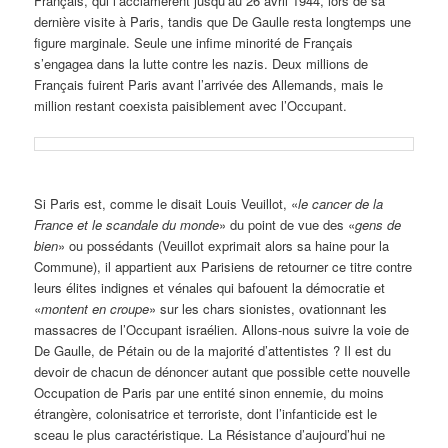
Français, qui l
’acclamèrent jusqu
’au 26 avril 1944, lors de sa
dernière visite à Paris, tandis que De Gaulle resta longtemps une
figure marginale. Seule une infime minorité de Français
s
’engagea dans la lutte contre les nazis
. Deux millions de
Français fuirent Paris avant l
’arrivée des Allemands, mais le
million restant coexista paisiblement avec l’Occupant.
Si Paris est, comme le disait Louis Veuillot, «
le cancer de la
France et le scandale du monde
» du point de vue des «
gens de
bien
» ou possédants (Veuillot exprimait alors sa haine pour la
Commune), il appartient aux Parisiens de retourner ce titre contre
leurs élites indignes et vénales qui bafouent la démocratie et
«
montent en croupe
» sur les chars sionistes, ovationnant les
massacres de l
’
Occupant israélien. Allons-nous suivre la voie de
De Gaulle, de Pétain ou de la majorité d
’
attentistes ? Il est du
devoir de chacun de dénoncer autant que possible cette nouvelle
Occupation de Paris par une entité sinon ennemie, du moins
étrangère, colonisatrice et terroriste, dont l’infanticide est le
sceau le plus caractéristique. La Résistance d’aujourd’hui ne