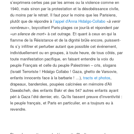
s’exprimera certes pas par les armes ou la violence comme en
1940, mais sinon par la protestation et la désobéissance civile,
du moins par le retrait. Il faut pour le moins que les Parisiens,
plutôt que de répondre à
l’appel d’Anna Hidalgo-Collabo
«
à venir
nombreux
», boycottent Paris-plages ce jour-là et répondent par
«
un silence de mort
» à cet outrage. Et quant à ceux en qui la
flamme de la Résistance et de la dignité brûle encore, puissent-
ils s
’y
infiltrer et perturber autant que possible cet événement,
individuellement ou en groupes, à toute heure, de tous côtés, par
toute manifestation pacifique, en faisant entendre la voix du
peuple Français et celle du peuple Palestinien – cris, slogans
(Israël Terroriste ! Hidalgo Collabo ! Gaza, ghetto de Varsovie,
enfants innocents face à la barbarie ! …),
tracts et photos
,
drapeaux, banderoles, poupées calcinées en mémoire d’Ali
Dawabcheh, des enfants Bakr et des 547 autres enfants ayant
péri à Gaza l’été dernier, etc. Qu
’
ils fassent preuve d’inventivité :
le peuple français, et Paris en particulier, en a toujours eu à
revendre.