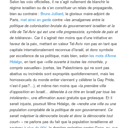
Selon les voix officielles, il ne s’agit nullement de blanchir le
régime israélien ou de s’en constituer un relais de propagande,
bien au contraire :
Bruno Julliard
, le glorieux maire-adjoint de
Paris,
met ainsi en garde
contre «
les amalgames entre la
politique de colonisation brutale du gouvernement israélien et la
ville de Tel-Aviv qui est une ville progressiste, symbole de paix et
de tolérance
». Car il s’agirait rien moins que d’une initiative en
faveur de la paix, mettant en valeur Tel-Aviv non pas en tant que
capitale internationalement reconnue d’Israël, et donc symbole
par excellence de sa politique, mais bien, selon
les mots d’Anne
Hidalgo
, en tant que «
ville ouverte à toutes les minorités, y
compris sexuelles
» (certes, les Palestiniens qui ne sont pas
abattus ou incinérés sont expropriés quotidiennement, mais les
homosexuels du monde entier viennent y célébrer la Gay Pride,
n’est-il pas?…), et même rien moins que «
la première ville
d’opposition en Israël… détestée à ce titre en Israël par tous les
intolérants
», une affirmation aussi gratuite que grotesque. Et il
serait injuste, poursuit Mme Hidalgo, de «
rendre une ville ou une
population comptable de la politique de son gouvernement. Ce
serait mépriser la démocratie locale et donc la démocratie tout
court
» – ne parlons pas du fait que la population israélienne ait
soutenu
à plus de 90%
la dernière opération contre Gaza, ou, sur