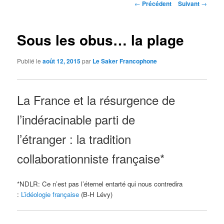
Navigation
←
Précédent
Suivant
→
des
articles
Sous les obus… la plage
Publié le
août 12, 2015
par
Le Saker Francophone
La France et la résurgence de
l’indéracinable parti de
l’étranger : la tradition
collaborationniste française*
*NDLR: Ce n’est pas l’éternel entarté qui nous contredira
:
L’idéologie française
(B-H Lévy)