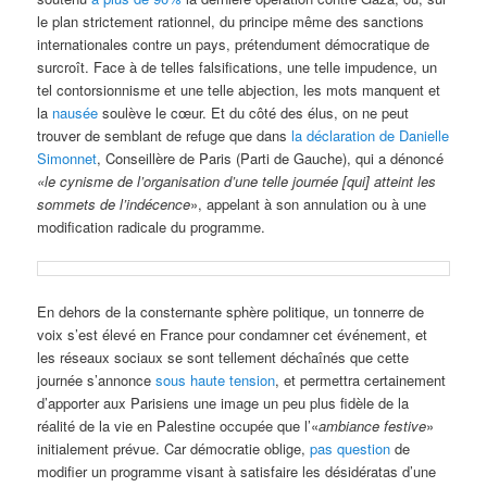
le plan strictement rationnel, du principe même des sanctions
internationales contre un pays, prétendument démocratique de
surcroît. Face à de telles falsifications, une telle impudence, un
tel contorsionnisme et une telle abjection, les mots manquent et
la
nausée
soulève le cœur. Et du côté des élus, on ne peut
trouver de semblant de refuge que dans
la déclaration de Danielle
Simonnet
, Conseillère de Paris (Parti de Gauche), qui a dénoncé
«l
e cynisme de l’organisation d’une telle journée [qui] atteint les
sommets de l’indécence
», appelant à son annulation ou à une
modification radicale du programme.
En dehors de la consternante sphère politique, un tonnerre de
voix s’est élevé en France pour condamner cet événement, et
les réseaux sociaux se sont tellement déchaînés que cette
journée s’annonce
sous haute tension
, et permettra certainement
d’apporter aux Parisiens une image un peu plus fidèle de la
réalité de la vie en Palestine occupée que l’«
ambiance festive
»
initialement prévue. Car démocratie oblige,
pas question
de
modifier un programme visant à satisfaire les désidératas d’une