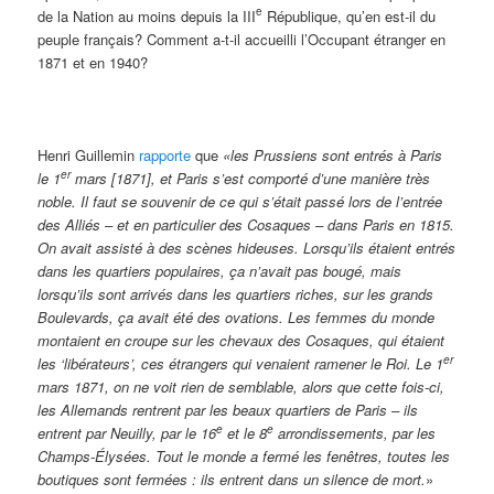
e
de la Nation au moins depuis la III
République, qu’en est-il du
peuple français? Comment a-t-il accueilli l’Occupant étranger en
1871 et en 1940?
Henri Guillemin
rapporte
que
«l
es Prussiens sont entrés à Paris
er
le 1
mars [1871], et Paris s’est comporté d’une manière très
noble. Il faut se souvenir de ce qui s’était passé lors de l’entrée
des Alliés – et en particulier des Cosaques – dans Paris en 1815.
On avait assisté à des scènes hideuses. Lorsqu’ils étaient entrés
dans les quartiers populaires, ça n’avait pas bougé, mais
lorsqu’ils sont arrivés dans les quartiers riches, sur les grands
Boulevards, ça avait été des ovations. Les femmes du monde
montaient en croupe sur les chevaux des Cosaques, qui étaient
er
les
‘
libérateurs
’
, ces étrangers qui venaient ramener le Roi. Le 1
mars 1871, on ne voit rien de semblable, alors que cette fois-ci,
les Allemands rentrent par les beaux quartiers de Paris – ils
e
e
entrent par Neuilly, par le 16
et le 8
arrondissements, par les
Champs-Élysées. Tout le monde a fermé les fenêtres, toutes les
boutiques sont fermées : ils entrent dans un silence de mort.
»