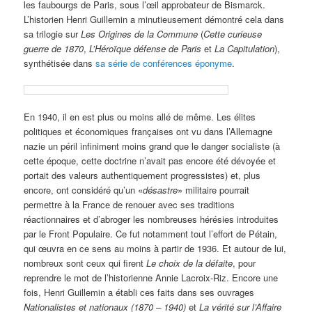
les faubourgs de Paris, sous l’œil approbateur de Bismarck.
L’historien Henri Guillemin a minutieusement démontré cela dans
sa trilogie sur
Les Origines de la Commune
(
Cette curieuse
guerre de 1870
,
L’Héroïque défense de Paris
et
La Capitulation
),
synthétisée dans
sa série de conférences éponyme
.
En 1940, il en est plus ou moins allé de même. Les élites
politiques et économiques françaises ont vu dans l’Allemagne
nazie un péril infiniment moins grand que le danger socialiste (à
cette époque, cette doctrine n’avait pas encore été dévoyée et
portait des valeurs authentiquement progressistes) et, plus
encore, ont considéré qu’un «
désastre
» militaire pourrait
permettre à la France de renouer avec ses traditions
réactionnaires et d’abroger les nombreuses hérésies introduites
par le Front Populaire. Ce fut notamment tout l’effort de Pétain,
qui œuvra en ce sens au moins à partir de 1936. Et autour de lui,
nombreux sont ceux qui firent
Le choix de la défaite
, pour
reprendre le mot de l’historienne Annie Lacroix-Riz. Encore une
fois, Henri Guillemin a établi ces faits dans ses ouvrages
Nationalistes et nationaux (1870 – 1940)
et
La vérité sur l’Affaire