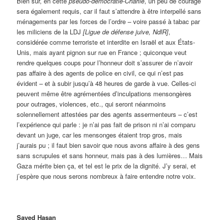
Bien sûr, en cette
pseudo-démocratie-Charlie
, un peu de courage
sera également requis, car il faut s’attendre à être interpellé sans
ménagements par les forces de l’ordre – voire passé à tabac par
les miliciens de la LDJ
[Ligue de défense juive, NdlR]
,
considérée comme terroriste et interdite en Israël et aux États-
Unis, mais ayant pignon sur rue en France ; quiconque veut
rendre quelques coups pour l’honneur doit s’assurer de n’avoir
pas affaire à des agents de police en civil, ce qui n’est pas
évident – et à subir jusqu’à 48 heures de garde à vue. Celles-ci
peuvent même être agrémentées d’inculpations mensongères
pour outrages, violences, etc., qui seront néanmoins
solennellement attestées par des agents assermenteurs – c’est
l’expérience qui parle : je n’ai pas fait de prison ni n’ai comparu
devant un juge, car les mensonges étaient trop gros, mais
j’aurais pu ; il faut bien savoir que nous avons affaire à des gens
sans scrupules et sans honneur, mais pas à des lumières… Mais
Gaza mérite bien ça, et tel est le prix de la dignité. J’y serai, et
j’espère que nous serons nombreux à faire entendre notre voix.
Sayed Hasan