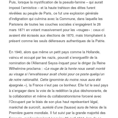
Puis, lorsque la mystification de la pseudo-famine – qui aurait
imposé l’armistice – et la haute trahison des élites furent
révélées au peuple de Paris, ce fut une explosion générale
d’indignation qui culmina avec la Commune, dans laquelle les
Parisiens de toutes les couches sociales s’engagèrent le 26
mars 1871 en votant massivement pour les «
rouges
» : ceux-ci
avaient été écrasés aux élections de 1870, mais triomphaient à
présent comme les seuls défenseurs authentiques de la Patrie.
En 1940, alors qu
e même
un petit pays comme la Hollande
,
vaincu et occupé par les nazis, pouvait s
’enorgueillir
de la
nomination d
e l
’
Allemand Seyss-Inquart pour le diriger (la Reine
Wilhelmine proclama :
«
Le rouge de la honte nous serait monté
au visage si l
’
envahisseur avait choisi pour ce poste quelqu
’un
de notre nationalité. Cette ignominie du moins nous aura été
épargnée.
»
),
la France n
’eut pas ce bonheur.
Elle fut le seul pays
à s
’engager dans la voie de la reddition la plus déshonorante, de
la collaboration et même du collaborationnisme forcené avec
l
’Occupant par
le biais de son
plus haut représentant légal
,
maréchal de surcroît, auréolé d
’une (fausse) aura de héros de la
Première guerre mondiale
.
Il fut suivi par la grande majorité des