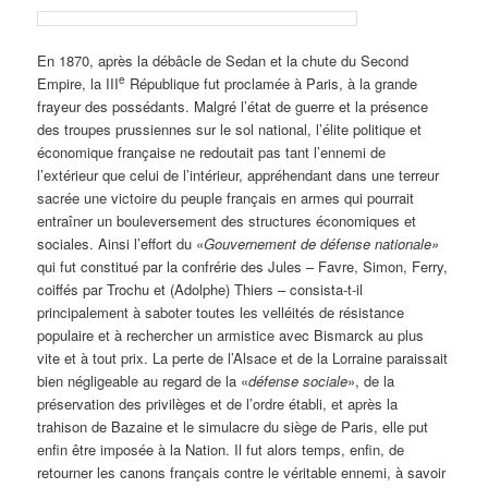
En 1870, après la débâcle de Sedan et la chute du Second
e
Empire, la III
République fut proclamée à Paris, à la grande
frayeur des possédants. Malgré l’état de guerre et la présence
des troupes prussiennes sur le sol national, l’élite politique et
économique française ne redoutait pas tant l’ennemi de
l’extérieur que celui de l’intérieur, appréhendant dans une terreur
sacrée une victoire du peuple français en armes qui pourrait
entraîner un bouleversement des structures économiques et
sociales. Ainsi l’effort du «
Gouvernement de défense nationale»
qui fut constitué par la confrérie des Jules – Favre, Simon, Ferry,
coiffés par Trochu et (Adolphe) Thiers – consista-t-il
principalement à saboter toutes les velléités de résistance
populaire et à rechercher un armistice avec Bismarck au plus
vite et à tout prix. La perte de l’Alsace et de la Lorraine paraissait
bien négligeable au regard de la «
défense sociale
», de la
préservation des privilèges et de l’ordre établi, et après la
trahison de Bazaine et le simulacre du siège de Paris, elle put
enfin être imposée à la Nation. Il fut alors temps, enfin, de
retourner les canons français contre le véritable ennemi, à savoir