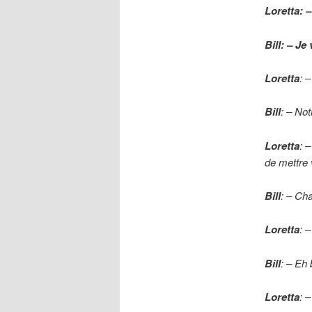
Loretta: –
Bill: – Je
Loretta
: –
Bill
: – Not
Loretta
: 
de mettre
Bill
: – Cha
Loretta
: 
Bill
: – Eh 
Loretta
: 