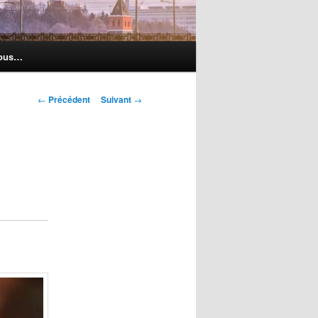
nous…
Navigation
←
Précédent
Suivant
→
des
articles