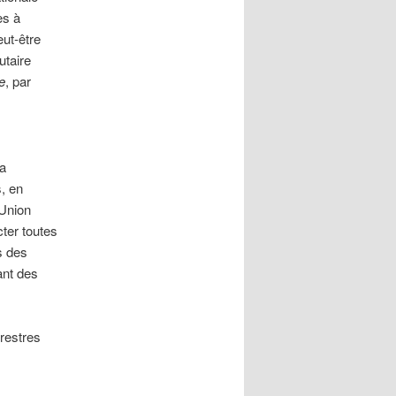
es à
eut-être
utaire
e
, par
la
, en
’Union
ter toutes
s des
ant des
rrestres