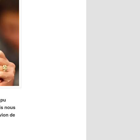
 pu
ais nous
vion de