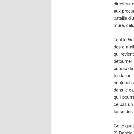
directeur 
aux procur
bataille d
mûre, celu
Tant le
Ne
des e-mail
qui revien
détourner l
bureau de 
fondation 
contributi
dans le ca
qu’il pour
ce pas un c
fasse des 
Cette ques
?) Debbie 