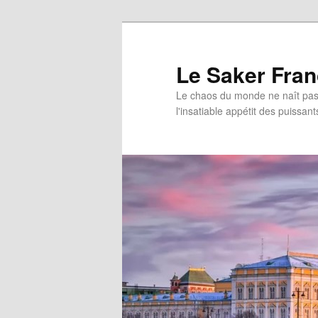
Aller
au
contenu
Le Saker Fra
principal
Le chaos du monde ne naît pas 
l'insatiable appétit des puissant