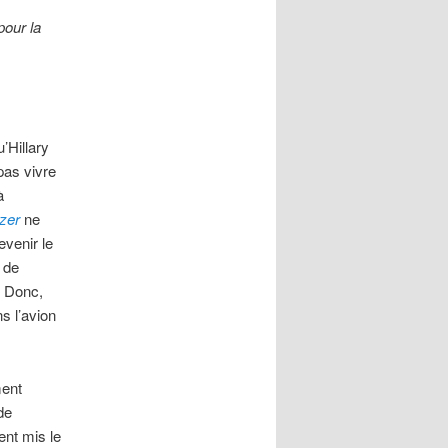
pour la
’Hillary
pas vivre
à
izer
ne
evenir le
t de
. Donc,
s l’avion
ment
de
ent mis le