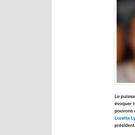
Le puissa
évoquer t
pouvons e
Loretta L
président,