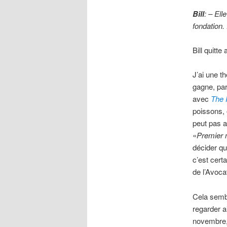
Bill
: – Ell
fondation. 
Bill quitte 
J’ai une th
gagne, par
avec
The 
poissons, 
peut pas a
«
Premier 
décider qu
c’est cert
de l’Avoca
Cela sembl
regarder ai
novembre, 