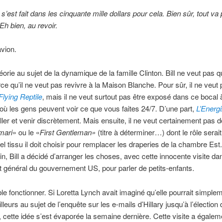
e s’est fait dans les cinquante mille dollars pour cela. Bien sûr, tout va 
Eh bien, au revoir.
avion.
éorie au sujet de la dynamique de la famille Clinton. Bill ne veut pas qu
ce qu’il ne veut pas revivre à la Maison Blanche. Pour sûr, il ne veut 
Flying Reptile
, mais il ne veut surtout pas être exposé dans ce bocal 
où les gens peuvent voir ce que vous faites 24/7. D’une part,
L’Energ
ller et venir discrètement. Mais ensuite, il ne veut certainement pas d
mari
» ou le «
First Gentleman»
(titre à déterminer…) dont le rôle serai
el tissu il doit choisir pour remplacer les draperies de la chambre Est
ain, Bill a décidé d’arranger les choses, avec cette innocente visite dan
t général du gouvernement US, pour parler de petits-enfants.
e fonctionner. Si Loretta Lynch avait imaginé qu’elle pourrait simple
lleurs au sujet de l’enquête sur les e-mails d’Hillary jusqu’à l’élection 
cette idée s’est évaporée la semaine dernière. Cette visite a égalem