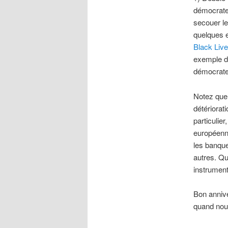
démocrate 
secouer le 
quelques 
Black Live
exemple da
démocrate
Notez que 
détériora
particulier
européenne
les banque
autres. Qu
instrument
Bon annive
quand nou