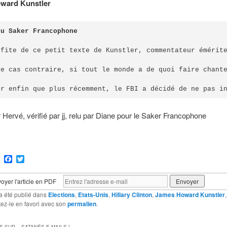
ward Kunstler
du Saker Francophone
ofite de ce petit texte de Kunstler, commentateur émérit
le cas contraire, si tout le monde a de quoi faire chant
er enfin que plus récemment, le FBI a décidé de ne pas i
r Hervé, vérifié par jj, relu par Diane pour le Saker Francophone
ram
Email
Facebook
Twitter
oyer l'article en PDF
a été publié dans
Elections
,
Etats-Unis
,
Hillary Clinton
,
James Howard Kunstler
tez-le en favori avec son
permalien
.