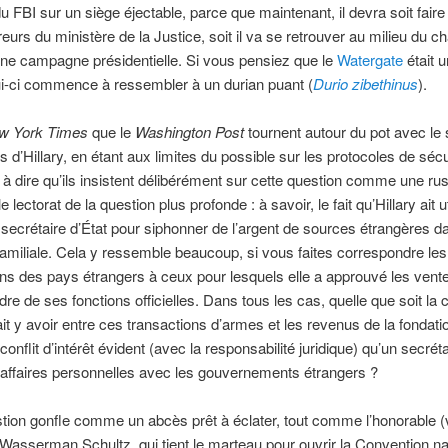
du FBI sur un siège éjectable, parce que maintenant, il devra soit faire
eurs du ministère de la Justice, soit il va se retrouver au milieu du 
’une campagne présidentielle. Si vous pensiez que le
Watergate
était 
i-ci commence à ressembler à un durian puant (
Durio zibethinus
).
w York Times
que le
Washington Post
tournent autour du pot avec le
s d’Hillary, en étant aux limites du possible sur les protocoles de sécu
t à dire qu’ils insistent délibérément sur cette question comme une ru
e lectorat de la question plus profonde : à savoir, le fait qu’Hillary ait u
secrétaire d’État pour siphonner de l’argent de sources étrangères d
familiale. Cela y ressemble beaucoup, si vous faites correspondre les
ons des pays étrangers à ceux pour lesquels elle a approuvé les ven
dre de ses fonctions officielles. Dans tous les cas, quelle que soit la
rait y avoir entre ces transactions d’armes et les revenus de la fondatio
onflit d’intérêt évident (avec la responsabilité juridique) qu’un secréta
affaires personnelles avec les gouvernements étrangers ?
tion gonfle comme un abcès prêt à éclater, tout comme l’honorable 
Wasserman Schultz, qui tient le marteau pour ouvrir la Convention na