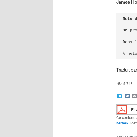
James Ho
Note 
On pr
Dans 
À not
Traduit pa
5 748
Teleg
VK
Env
Ce contenu 
hervek
. Met