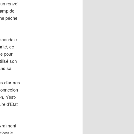
 un renvoi
champ de
une pêche
 scandale
rité, ce
se pour
tilisé son
ans sa
tes d’armes
 connexion
n, n’est-
ire d’État
(vraiment
tionale