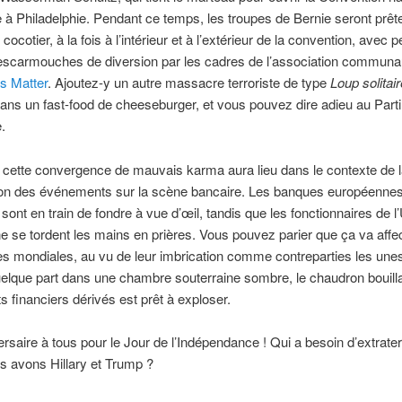
à Philadelphie. Pendant ce temps, les troupes de Bernie seront prêt
cocotier, à la fois à l’intérieur et à l’extérieur de la convention, avec p
escarmouches de diversion par les cadres de l’association communa
s Matter
. Ajoutez-y un autre massacre terroriste de type
Loup solitair
ns un fast-food de cheeseburger, et vous pouvez dire adieu au Parti
.
cette convergence de mauvais karma aura lieu dans le contexte de 
tion des événements sur la scène bancaire. Les banques européennes
, sont en train de fondre à vue d’œil, tandis que les fonctionnaires de l
 se tordent les mains en prières. Vous pouvez parier que ça va affec
s mondiales, au vu de leur imbrication comme contreparties les une
elque part dans une chambre souterraine sombre, le chaudron bouill
s financiers dérivés est prêt à exploser.
rsaire à tous pour le Jour de l’Indépendance ! Qui a besoin d’extrate
s avons Hillary et Trump ?