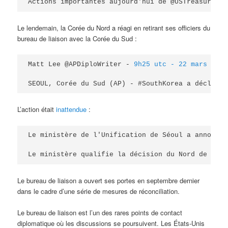
Actions importantes aujourd'hui de @USTreasury ; 
Le lendemain, la Corée du Nord a réagi en retirant ses officiers du
bureau de liaison avec la Corée du Sud :
Matt Lee @APDiploWriter - 
9h25 utc - 22 mars 2019
SEOUL, Corée du Sud (AP) - #SouthKorea a déclaré 
L’action était
inattendue
:
Le ministère de l'Unification de Séoul a annoncé 
Le ministère qualifie la décision du Nord de 
« 
re
Le bureau de liaison a ouvert ses portes en septembre dernier
dans le cadre d’une série de mesures de réconciliation.
Le bureau de liaison est l’un des rares points de contact
diplomatique où les discussions se poursuivent. Les États-Unis