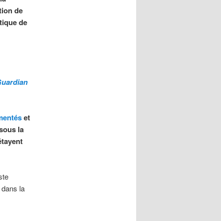
tion de
tique de
uardian
mentés
et
sous la
étayent
ste
 dans la