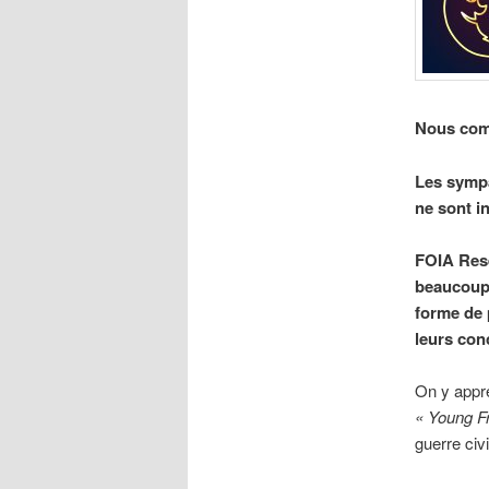
Nous com
Les sympa
ne sont i
FOIA Rese
beaucou
forme de 
leurs con
On y appr
« Young Fr
guerre civ