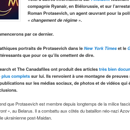
compagnie Ryanair, en Biélorussie, et sur l’arresta
Roman Protasevich, un agent œuvrant pour la poli
« changement de régime »
.
mencerons par ce dernier.
thiques portraits de Protasevich dans le
New York Times
et le
G
ntéressants que pour ce qu’ils omettent de dire.
arch et The Canadafiles ont produit des articles
très bien docu
p
plus complets
sur lui. Ils renvoient à une montagne de preuves 
publications sur les médias sociaux, de photos et de vidéos qui 
clusions.
end que Protasevich est membre depuis longtemps de la milice fasci
ont »
, au Belarus. Il a combattu aux côtés du bataillon néo-nazi Azov
ile ukrainienne post-Maidan.