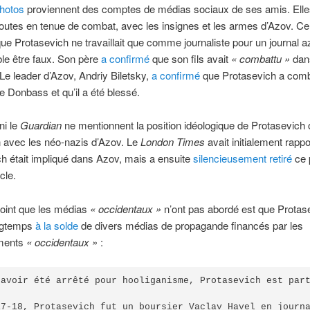
photos
proviennent des comptes de médias sociaux de ses amis. Elle
outes en tenue de combat, avec les insignes et les armes d’Azov. Ce
que Protasevich ne travaillait que comme journaliste pour un journal a
le être faux. Son père
a confirmé
que son fils avait
« combattu »
dan
e leader d’Azov, Andriy Biletsky,
a confirmé
que Protasevich a comb
e Donbass et qu’il a été blessé.
ni le
Guardian
ne mentionnent la position idéologique de Protasevich
n avec les néo-nazis d’Azov. Le
London Times
avait initialement rapp
h était impliqué dans Azov, mais a ensuite
silencieusement retiré
ce 
cle.
point que les médias
« occidentaux »
n’ont pas abordé est que Protas
ngtemps
à la solde
de divers médias de propagande financés par les
ments
« occidentaux »
:
 avoir été arrêté pour hooliganisme, Protasevich est part
17-18, Protasevich fut un boursier Vaclav Havel en journa