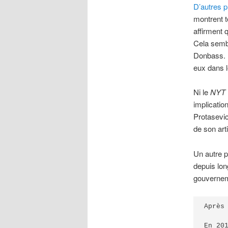
D’autres 
montrent t
affirment 
Cela semb
Donbass. L
eux dans l
Ni le
NYT
implicatio
Protasevic
de son arti
Un autre 
depuis lo
gouverne
Après
En 20