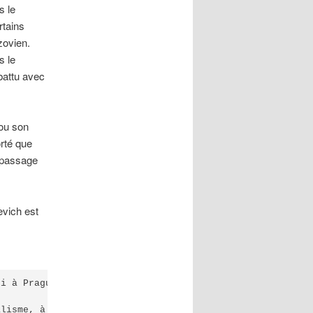
s le
rtains
zovien.
s le
attu avec
 ou son
orté que
passage
evich est
i à Prague, en République tchèque, en décembre 2017, et 
lisme, à Prague, pour le média de changement de régime f