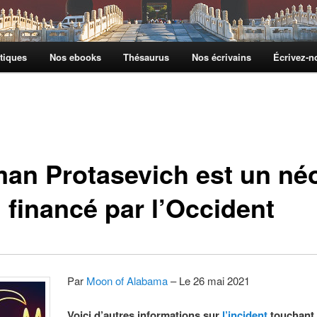
tiques
Nos ebooks
Thésaurus
Nos écrivains
Écrivez-
an Protasevich est un né
 financé par l’Occident
Par
Moon of Alabama
– Le 26 mai 2021
Voici d’autres informations sur
l’incident
touchant 