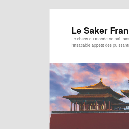
Aller
au
contenu
Le Saker Fra
principal
Le chaos du monde ne naît pas 
l'insatiable appétit des puissant