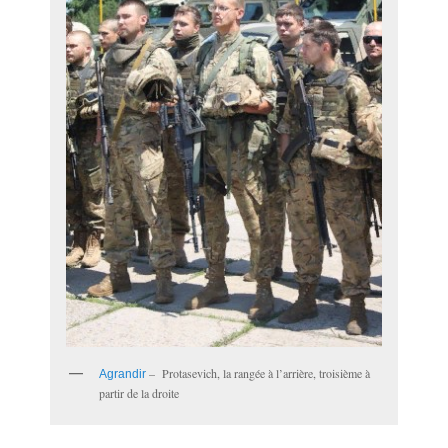
– Protasevich, la rangée à l’arrière, troisième à
Agrandir
partir de la droite