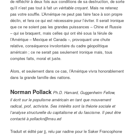
de réfléchir à deux fois aux conditions de sa destruction, de sorte
qu’il n’est pas tout à fait un
véritable croyant
. Mais ne retenez
pas votre souffle. L’Amérique ne peut pas faire face à son propre
déclin, et fera ce qui est nécessaire pour l’éviter. Il serait ironique
que ce ne soient pas les grandes puissances – Chine et Russie
– qui se braquent, mais celles qui ont été sous la férule de
l’Amérique – Mexique et Canada –, provoquant une chute
relative, conséquence involontaire du cadre géopolitique
américain ; ce ne serait pas seulement ironique mais, tous
comptes faits, moral et juste.
Alors, et seulement dans ce cas, l’Amérique vivra honorablement
dans la grande famille des nations.
Norman Pollack
Ph.D. Harvard, Guggenheim Fellow,
il écrit sur le populisme américain en tant que mouvement
radical, prof, activiste. Ses intérêts sont la théorie sociale et
l’analyse structurelle du capitalisme et du fascisme. Il peut être
contacté à pollackn@msu.ed
Traduit et édité par jj, relu par nadine pour le Saker Francophone