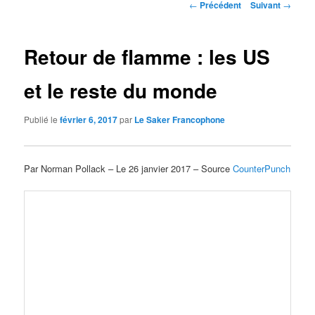
Navigation
←
Précédent
Suivant
→
des
articles
Retour de flamme : les US
et le reste du monde
Publié le
février 6, 2017
par
Le Saker Francophone
Par Norman Pollack – Le 26 janvier 2017 – Source
CounterPunch