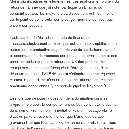
Moins significatives en elles-mêmes, ces relations témoignent du
retour de flamme que j’ai noté, par lequel un Empire, qui
contraint par tous les moyens à sa disposition, est néanmoins
sur le point de voir crouler son prestige, même si ce n’est pas
encore son pouvoir.
L’autorisation du Mur, et son mode de financement
imposé exclusivement au Mexique, est une pure stupidité, entre
autres contre-productive du point de vue du capitalisme avancé,
et accompagnée de menaces concernant l’externalisation et des
pénalités tarifaires pour le retour aux US des produits des
entreprises américaines fabriqués à l’étranger. Il s’agit d’un
désastre en cours. L’ALENA pourra s’effondrer en conséquence
et ainsi, à partir d’une réaction en chaîne, affecter les relations
américano-canadiennes (y compris le pipeline Keystone XL).
Dès lors que se pose la question de la domination dans sa
propre arrière-cour, le comportement du boa-constrictor étasunien
dans son environnement immédiat envoie un message clair à
d’autres pays à travers le monde, que l’Amérique dérape
gravement, et que tous
les chevaux du roi
de Lewis Caroll, tous
les dieux de l’armement nucléaire, l’armée en alerte, les bases