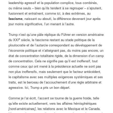
leadership agressif et la population complice, tous combinés,
ou même seuls – bien qu’ils tendent à se regrouper – s’ajoutent,
fusionnent et entraînent, comme ici, à des extrêmes, au
fascisme
, naissant ou abouti, la différence devenant jour après
jour moins significative, l’un menant à l’autre.
Trump n’est qu’une pâle réplique du Führer en version américaine
e
du XXI
siècle, le fascisme restant au stade politique de la
ploutocratie et de l’autarcie correspondant au développement de
l’économie politique et n’atteignant pas, du moins pas encore, un
état de concentration totalitaire rigide, de la dimension d’un camp
de concentration. Cela ne signifie pas qu’il est inoffensif, tout
comme ceux qui ont mené à la présidence actuelle ne sont pas
non plus inoffensifs, mais seulement que le facteur antécédent,
le capitalisme avec ses multiples exigences systémiques et ses
traits, est le berceau de l’accouchement d’une règle arbitraire et
agressive. Ici, Trump a pris un bon départ.
Comme je l’ai écrit, l’accent se tourne de la guerre froide, telle
qu’elle existe actuellement, vers les affaires hémisphériques
[nord-américaines]
, les relations avec le Mexique et le Canada.